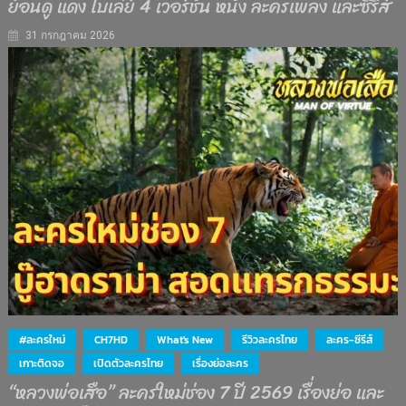
ย้อนดู แดง ไบเล่ย์ 4 เวอร์ชั่น หนัง ละครเพลง และซีรีส์
31 กรกฎาคม 2026
#ละครใหม่
CH7HD
What's New
รีวิวละครไทย
ละคร-ซีรีส์
เกาะติดจอ
เปิดตัวละครไทย
เรื่องย่อละคร
“หลวงพ่อเสือ” ละครใหม่ช่อง 7 ปี 2569 เรื่องย่อ และ