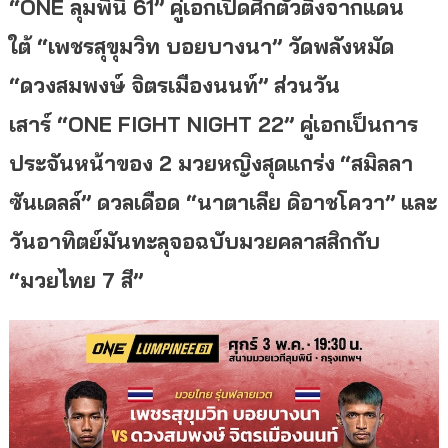
“ONE ลุมพินี 61” คู่เอกเปิดศึกตัว
ตึงจากแดน
ใต้
“
เพชรสุขุมวิท บอยบางนา”
วัดพลังหมัด
“
ดวงสมพงษ์ จิตรเมืองนนท์”
ส่วนวัน
เสาร์
“
ONE FIGHT NIGHT
22”
คู่เอกเป็นการ
ประจันหน้าของ
2 มวยหญิงสุดแกร่ง
“สมิลลา
ซันเดลล์”
ดวลเดือด “
นาตาเลีย ดิอาชโควา
”
และ
วันอาทิตย์มันทะลุจอฉบับมวยคลาสสิกกับ
“มวยไทย
7 สี”