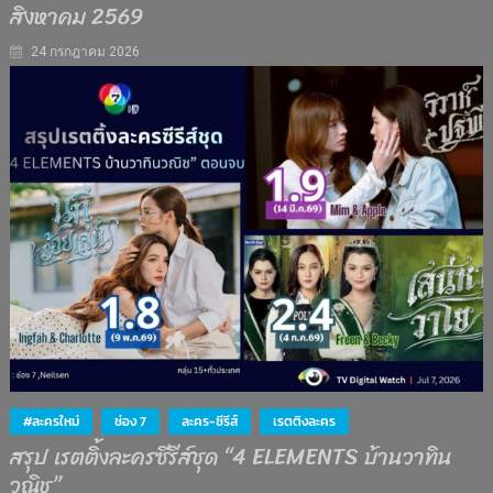
สิงหาคม 2569
24 กรกฎาคม 2026
#ละครใหม่
ช่อง 7
ละคร-ซีรีส์
เรตติงละคร
สรุป เรตติ้งละครซีรีส์ชุด “4 ELEMENTS บ้านวาทิน
วณิช”