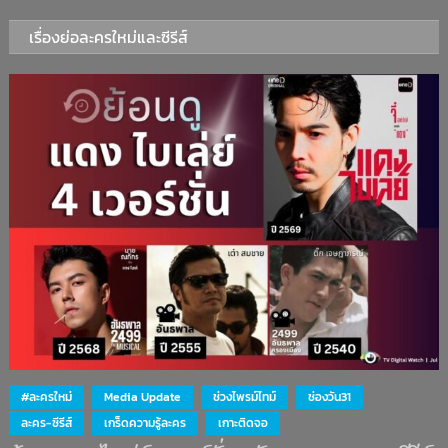
เรื่องย่อละครใหม่และซีรีส์
#ละครใหม่
Media Update
ช่วงไพรม์ไทม์
ช่องวัน31
ละคร-ซีรีส์
เกร็ดความรู้ละคร
เกาะติดจอ