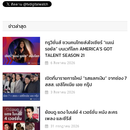
ข่าวล่าสุด
ทรูวิชั่นส์ ชวนคนไทยส่งใจเชียร์ “เนเน่
รอยัล” บนเวทีโลก AMERICA’S GOT
TALENT SEASON 21
6 สิงหาคม 2026
เปิดที่มารายการใหม่ “รสแลกเงิน” จากช่อง 7
สสส. เฮลิโคเนีย เอช กรุ๊ป
3 สิงหาคม 2026
ย้อนดู แดง ไบเล่ย์ 4 เวอร์ชั่น หนัง ละคร
เพลง และซีรีส์
31 กรกฎาคม 2026