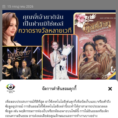
15 กรกฎาคม 2026
จัดการคำยินยอมคุกกี้
#ละครใหม่
TV
ช่อง 3
รางวัล
ละคร-ซีรีส์
”คุณพี่เจ้าขาดิฉันเป็นห่านมิใช่หงส์” กวาดรางวัล
เพื่อมอบประสบการณ์ที่ดีที่สุด เราใช้เทคโนโลยีเช่นคุกกี้เพื่อจัดเก็บและ/หรือเข้าถึง
ข้อมูลอุปกรณ์ การยินยอมให้ใช้เทคโนโลยีเหล่านี้จะทำให้เราสามารถประมวลผล
เพียบ จาก 8 เวที
ข้อมูล เช่น พฤติกรรมการท่องเว็บหรือรหัสเฉพาะบนไซต์นี้ การไม่ยินยอมหรือเพิก
ถอนความยินยอม อาจส่งผลเสียต่อคุณลักษณะและการทำงานบางอย่าง