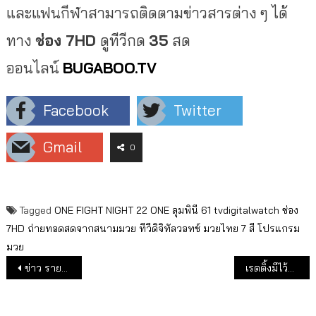
และแฟนกีฬาสามารถติดตามข่าวสารต่าง ๆ ได้
ทาง
ช่อง
7HD
ดูทีวีกด
35
สด
ออนไลน์
BUGABOO.TV
Facebook
Twitter
Gmail
0
Tagged
ONE FIGHT NIGHT 22
ONE ลุมพินี 61
tvdigitalwatch
ช่อง
7HD
ถ่ายทอดสดจากสนามมวย
ทีวีดิจิทัลวอทช์
มวยไทย 7 สี
โปรแกรม
มวย
แนะแนวเรื่อง
ข่าว รายการ และ #ละครไทยพีบีเอส เข้าชิง #นาฏราชครั้งที่15
เรตติ้งมีไว้ทุบ! “ลมเล่นไฟ” แรงไม่หยุดติดลมบน