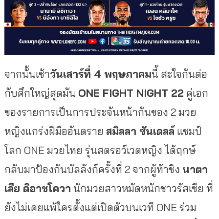
จากนั้นเช้า
วันเสาร์ที่
4 พฤษภาคม
นี้ สะใจกันต่อ
กับศึกใหญ่สุดมัน
ONE FIGHT NIGHT
22
คู่เอก
ของรายการเป็นการประจันหน้ากันของ 2 มวย
หญิงแกร่งฝีมืออันตราย
สมิลลา ซันเดลล์
แชมป์
โลก ONE มวยไทย รุ่นสตรอว์เวตหญิง ได้ฤกษ์
กลับมาป้องกันบัลลังก์ครั้งที่ 2 จากผู้ท้าชิง
นาตา
เลีย ดิอาชโควา
นักมวยสาวหมัดหนักชาวรัสเซีย ที่
ยังไม่เคยแพ้ใครตั้งแต่เปิดตัวบนเวที ONE ร่วม