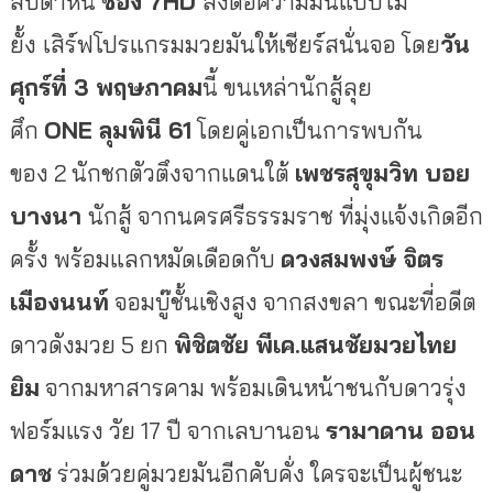
สัปดาห์นี้
ช่อง
7HD
ส่งต่อความมันแบบไม่
ยั้ง
เสิร์ฟโปรแกรมมวยมันให้เชียร์สนั่นจอ โดย
วัน
ศุกร์ที่
3 พฤษภาคม
นี้ ขนเหล่านักสู้ลุย
ศึก
ONE ลุมพินี 61
โดยคู่เอกเป็นการพบกัน
ของ 2 นักชกตัวตึงจากแดนใต้
เพชรสุขุมวิท บอย
บางนา
นักสู้ จากนครศรีธรรมราช ที่มุ่งแจ้งเกิดอีก
ครั้ง พร้อมแลกหมัดเดือดกับ
ดวงสมพงษ์ จิตร
เมืองนนท์
จอมบู๊ชั้นเชิงสูง จากสงขลา ขณะที่อดีต
ดาวดังมวย 5 ยก
พิชิตชัย พีเค.แสนชัยมวยไทย
ยิม
จากมหาสารคาม พร้อมเดินหน้าชนกับดาวรุ่ง
ฟอร์มแรง วัย 17 ปี จากเลบานอน
รามาดาน ออน
ดาช
ร่วมด้วยคู่มวยมันอีกคับคั่ง ใครจะเป็นผู้ชนะ