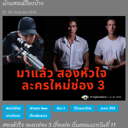
นักแสดงมีใครบ้าง
25 กรกฎาคม 2026
#ละครใหม่
What's New
ช่อง 3
รีวิวละครไทย
ละคร-ซีรีส์
เกาะติดจอ
เรื่องย่อละคร
สองหัวใจ ละครช่อง 3 เรื่องย่อ เริ่มตอนแรกวันที่ 11