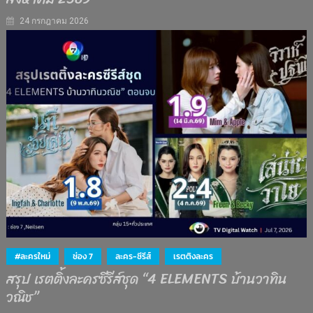
24 กรกฎาคม 2026
#ละครใหม่
ช่อง 7
ละคร-ซีรีส์
เรตติงละคร
สรุป เรตติ้งละครซีรีส์ชุด “4 ELEMENTS บ้านวาทิน
วณิช”