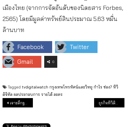
เมืองไทย (จากการจัดอันดับของนิตยสาร Forbes,
2565) โดยมีมูลค่าทรัพย์สินประมาณ 5.63 หมื่น
ล้านบาท
Facebook
Twitter
Gmail
0
Tagged
tvdigitalwatch
กรุงเทพโทรทัศน์และวิทยุ
กำไร
ช่อง7
ทีวี
ดิจิทัล
ผลประกอบการ
รายได้
ละคร
แนะแนวเรื่อง
เจาะลึกฐานผู้ชมวอลเลย์หญิง ศึก VNL 2022
ธุรกิจทีวีดิจิทัลช่อง 3 ปี 64 รายได้-กำไรเพิ่ม