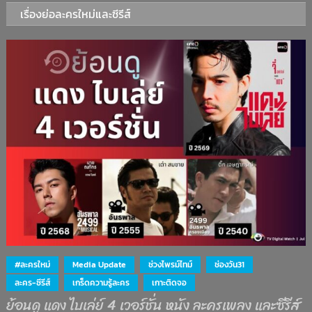
เรื่องย่อละครใหม่และซีรีส์
#ละครใหม่
Media Update
ช่วงไพรม์ไทม์
ช่องวัน31
ละคร-ซีรีส์
เกร็ดความรู้ละคร
เกาะติดจอ
ย้อนดู แดง ไบเล่ย์ 4 เวอร์ชั่น หนัง ละครเพลง และซีรีส์