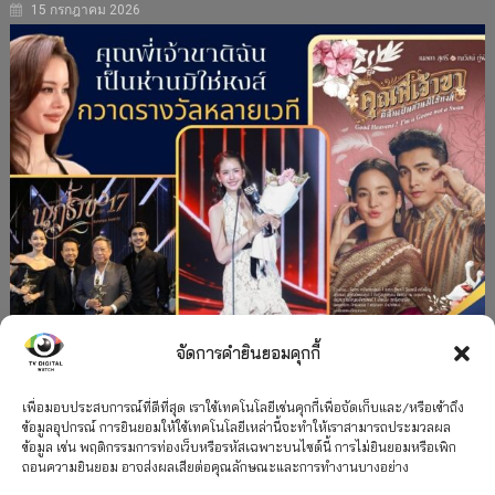
15 กรกฎาคม 2026
จัดการคำยินยอมคุกกี้
#ละครใหม่
TV
ช่อง 3
รางวัล
ละคร-ซีรีส์
”คุณพี่เจ้าขาดิฉันเป็นห่านมิใช่หงส์” กวาดรางวัล
เพื่อมอบประสบการณ์ที่ดีที่สุด เราใช้เทคโนโลยีเช่นคุกกี้เพื่อจัดเก็บและ/หรือเข้าถึง
ข้อมูลอุปกรณ์ การยินยอมให้ใช้เทคโนโลยีเหล่านี้จะทำให้เราสามารถประมวลผล
เพียบ จาก 8 เวที
ข้อมูล เช่น พฤติกรรมการท่องเว็บหรือรหัสเฉพาะบนไซต์นี้ การไม่ยินยอมหรือเพิก
ถอนความยินยอม อาจส่งผลเสียต่อคุณลักษณะและการทำงานบางอย่าง
12 กรกฎาคม 2026