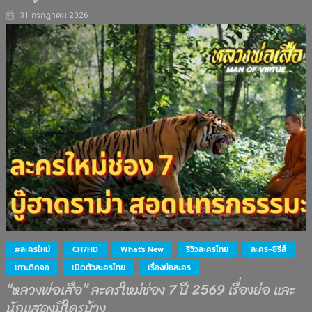
31 กรกฎาคม 2026
#ละครใหม่
CH7HD
What's New
รีวิวละครไทย
ละคร-ซีรีส์
เกาะติดจอ
เปิดตัวละครไทย
เรื่องย่อละคร
“หลวงพ่อเสือ” ละครใหม่ช่อง 7 ปี 2569 เรื่องย่อ และ
นักแสดงมีใครบ้าง