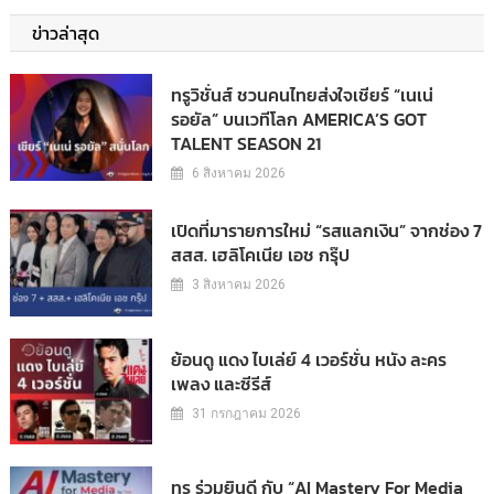
ข่าวล่าสุด
ทรูวิชั่นส์ ชวนคนไทยส่งใจเชียร์ “เนเน่
รอยัล” บนเวทีโลก AMERICA’S GOT
TALENT SEASON 21
6 สิงหาคม 2026
เปิดที่มารายการใหม่ “รสแลกเงิน” จากช่อง 7
สสส. เฮลิโคเนีย เอช กรุ๊ป
3 สิงหาคม 2026
ย้อนดู แดง ไบเล่ย์ 4 เวอร์ชั่น หนัง ละคร
เพลง และซีรีส์
31 กรกฎาคม 2026
ทรู ร่วมยินดี กับ “AI Mastery For Media