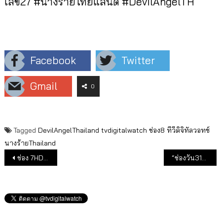
เลข27
#นางร้ายไทยแลนด์
#DevilAngelTH
Facebook
Twitter
Gmail
0
Tagged
DevilAngelThailand
tvdigitalwatch
ช่อง8
ทีวีดิจิทัลวอทช์
นางร้ายThailand
แนะแนวเรื่อง
ช่อง 7HD เสิร์ฟความมันลงจอ “เสาร์ 5” และ “สารวัตรใหญ่” กลับมาสร้างความประทับใจอีกครั้ง
“ช่องวัน31” เสิร์ฟความเอ็กซ์คลูซีฟ เฟิร์ส พรีวิว “VIP รักซ่อนชู้”