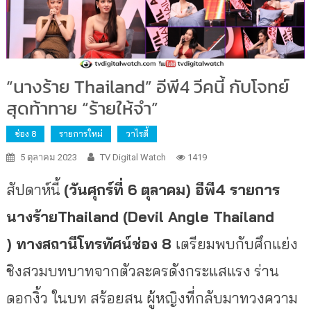
“นางร้าย Thailand” อีพี4 วีคนี้ กับโจทย์
สุดท้าทาย “ร้ายให้จำ”
ช่อง 8
รายการใหม่
วาไรตี้
5 ตุลาคม 2023
TV Digital Watch
1419
สัปดาห์นี้
(วันศุกร์ที่ 6 ตุลาคม) อีพี4 รายการ
นางร้าย
Thailand (Devil Angle Thailand
) ทางสถานีโทรทัศน์ช่อง 8
เตรียมพบกับศึกแย่ง
ชิงสวมบทบาทจากตัวละครดังกระแสแรง ร่าน
ดอกงิ้ว
ในบท สร้อยสน ผู้หญิงที่กลับมาทวงความ