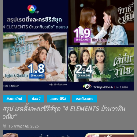
#ละครใหม่
ช่อง 7
ละคร-ซีรีส์
เรตติงละคร
สรุป เรตติ้งละครซีรีส์ชุด “4 ELEMENTS บ้านวาทิน
วณิช”
15 กรกฎาคม 2026