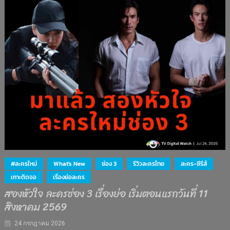
#ละครใหม่
What's New
ช่อง 3
รีวิวละครไทย
ละคร-ซีรีส์
เกาะติดจอ
เรื่องย่อละคร
สองหัวใจ ละครช่อง 3 เรื่องย่อ เริ่มตอนแรกวันที่ 11
สิงหาคม 2569
24 กรกฎาคม 2026