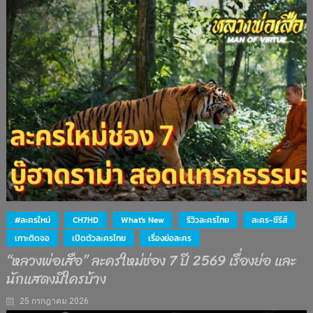
#ละครใหม่
CH7HD
What's New
รีวิวละครไทย
ละคร-ซีรีส์
เกาะติดจอ
เปิดตัวละครไทย
เรื่องย่อละคร
“หลวงพ่อเสือ” ละครใหม่ช่อง 7 ปี 2569 เรื่องย่อ และ
นักแสดงมีใครบ้าง
25 กรกฎาคม 2026