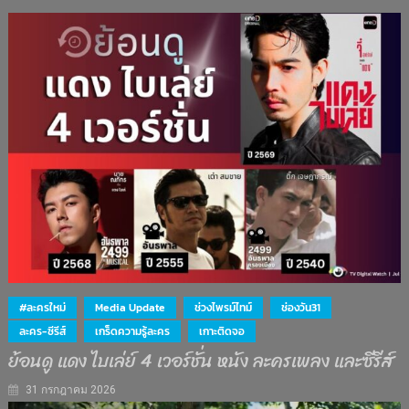
#ละครใหม่
Media Update
ช่วงไพรม์ไทม์
ช่องวัน31
ละคร-ซีรีส์
เกร็ดความรู้ละคร
เกาะติดจอ
ย้อนดู แดง ไบเล่ย์ 4 เวอร์ชั่น หนัง ละครเพลง และซีรีส์
31 กรกฎาคม 2026