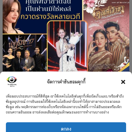
จัดการคำยินยอมคุกกี้
#ละครใหม่
TV
ช่อง 3
รางวัล
ละคร-ซีรีส์
”คุณพี่เจ้าขาดิฉันเป็นห่านมิใช่หงส์” กวาดรางวัล
เพื่อมอบประสบการณ์ที่ดีที่สุด เราใช้เทคโนโลยีเช่นคุกกี้เพื่อจัดเก็บและ/หรือเข้าถึง
ข้อมูลอุปกรณ์ การยินยอมให้ใช้เทคโนโลยีเหล่านี้จะทำให้เราสามารถประมวลผล
เพียบ จาก 8 เวที
ข้อมูล เช่น พฤติกรรมการท่องเว็บหรือรหัสเฉพาะบนไซต์นี้ การไม่ยินยอมหรือเพิก
ถอนความยินยอม อาจส่งผลเสียต่อคุณลักษณะและการทำงานบางอย่าง
12 กรกฎาคม 2026
ตกลง
2026 TV Digital Watch All Rights Reserved.