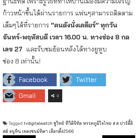
ฐานะที่ดี เพราะรู้วิธีที่ทำให้บ้านเมืองมีความเจริญ
ก้าวหน้าขึ้นได้ผ่านรายการ แฟนๆสามารถติดตาม
เต็มๆได้ที่รายการ
“คนดังนั่งเคลียร์” ทุกวัน
จันทร์-พฤหัสบดี เวลา 16.00 น. ทางช่อง 8 กด
เลข 27
และรับชมย้อนหลังได้ทางยูทูบ
ช่อง 8 เท่านั้น!
Facebook
Twitter
Gmail
0
Tagged
tvdigitalwatch
ชูวิทย์
ทีวีดิจิทัล
พรรคภูมิใจไทย
ส.ส.ปาร์ตี้ลิ
สต์
อนุทิน
เพลงชนม์ทิดา
เลือกตั้ง2566