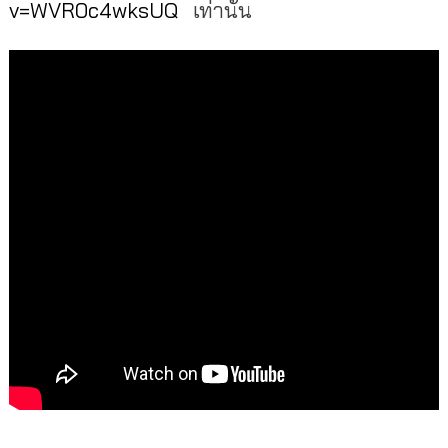
v=WVR0c4wksUQ
เท่านั้น