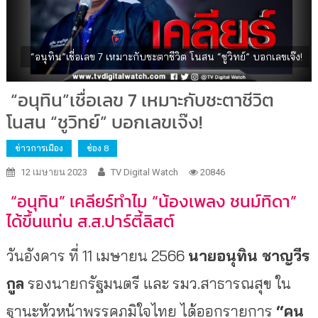
“อนุทิน”เชื่อเลข 7 เหมาะกับชะตาชีวิต โนสน “ชูวิทย์” บอกเลขเจ๊ง!
“อนุทิน”เชื่อเลข 7 เหมาะกับชะตาชีวิต
โนสน “ชูวิทย์” บอกเลขเจ๊ง!
ข่าวการเมือง
ช่อง 8
12 เมษายน 2023
TV Digital Watch
20846
“อนุทิน” เคลียร์ทำไม “น้องเพลง ชนม์ทิดา”
ได้ขึ้นแท่น ส.ส.ปาร์ตี้ลิสต์
วันอังคาร ที่ 11 เมษายน 2566
นายอนุทิน ชาญวีร
กูล
รองนายกรัฐมนตรี และ รมว.สาธารณสุข ใน
ฐานะหัวหน้าพรรคภูมิใจไทย ได้ออกรายการ
“คน