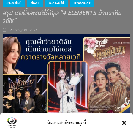
#ละครใหม่
ช่อง 7
ละคร-ซีรีส์
เรตติงละคร
สรุป เรตติ้งละครซีรีส์ชุด “4 ELEMENTS บ้านวาทิน
วณิช”
15 กรกฎาคม 2026
จัดการคำยินยอมคุกกี้
#ละครใหม่
TV
ช่อง 3
รางวัล
ละคร-ซีรีส์