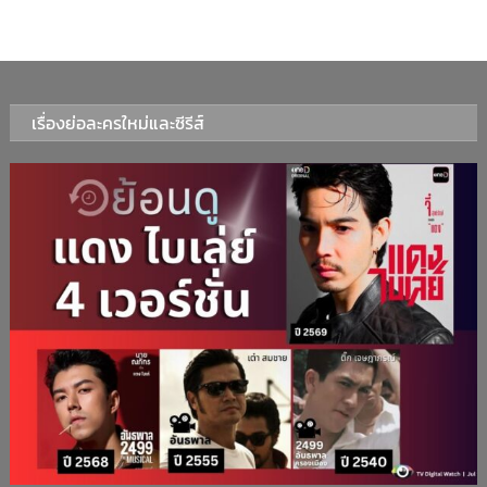
เรื่องย่อละครใหม่และซีรีส์