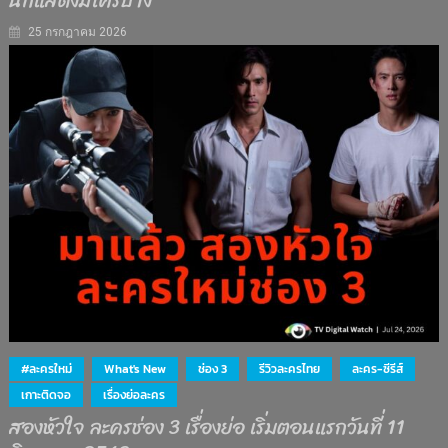
นักแสดงมีใครบ้าง
25 กรกฎาคม 2026
#ละครใหม่
What's New
ช่อง 3
รีวิวละครไทย
ละคร-ซีรีส์
เกาะติดจอ
เรื่องย่อละคร
สองหัวใจ ละครช่อง 3 เรื่องย่อ เริ่มตอนแรกวันที่ 11