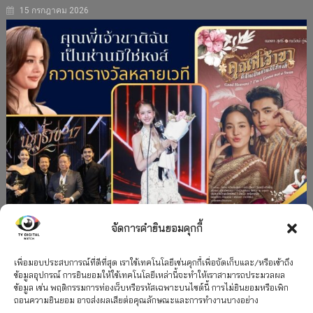
15 กรกฎาคม 2026
จัดการคำยินยอมคุกกี้
#ละครใหม่
TV
ช่อง 3
รางวัล
ละคร-ซีรีส์
”คุณพี่เจ้าขาดิฉันเป็นห่านมิใช่หงส์” กวาดรางวัล
เพื่อมอบประสบการณ์ที่ดีที่สุด เราใช้เทคโนโลยีเช่นคุกกี้เพื่อจัดเก็บและ/หรือเข้าถึง
ข้อมูลอุปกรณ์ การยินยอมให้ใช้เทคโนโลยีเหล่านี้จะทำให้เราสามารถประมวลผล
เพียบ จาก 8 เวที
ข้อมูล เช่น พฤติกรรมการท่องเว็บหรือรหัสเฉพาะบนไซต์นี้ การไม่ยินยอมหรือเพิก
ถอนความยินยอม อาจส่งผลเสียต่อคุณลักษณะและการทำงานบางอย่าง
12 กรกฎาคม 2026