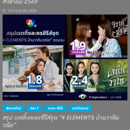
สิงหาคม 2569
24 กรกฎาคม 2026
#ละครใหม่
ช่อง 7
ละคร-ซีรีส์
เรตติงละคร
สรุป เรตติ้งละครซีรีส์ชุด “4 ELEMENTS บ้านวาทิน
วณิช”