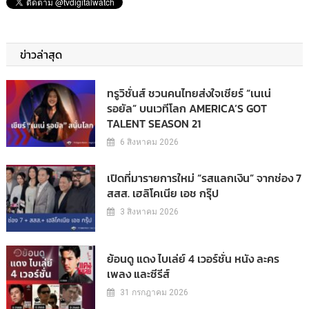
ข่าวล่าสุด
ทรูวิชั่นส์ ชวนคนไทยส่งใจเชียร์ “เนเน่
รอยัล” บนเวทีโลก AMERICA’S GOT
TALENT SEASON 21
6 สิงหาคม 2026
เปิดที่มารายการใหม่ “รสแลกเงิน” จากช่อง 7
สสส. เฮลิโคเนีย เอช กรุ๊ป
3 สิงหาคม 2026
ย้อนดู แดง ไบเล่ย์ 4 เวอร์ชั่น หนัง ละคร
เพลง และซีรีส์
31 กรกฎาคม 2026