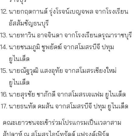
นายกฤตกานต์ รุ่งโรจน์เบญจพล จากโรงเรียน
อัสสัมชัญธนบุรี
นายทาวิน อาจจินดา จากโรงเรียนดรุณาราชบุรี
นายชนมภูมิ ชูพยัคฆ์ จากสโมสรบีจี ปทุม
ยูไนเต็ด
นายณัฐวุฒิ แสงอุทัย จากสโมสรเชียงใหม่
ยูไนเต็ด
นายสุรชัย ชาภักดี จากสโมสรเจแฟม ยูไนเต็ด
นายธนทัต คมสัน จากสโมสรบีจี ปทุม ยูไนเต็ด
คณะเยาวชนจะเข้าร่วมโปรแกรมเป็นเวลาสาม
สัปดาห์ ณ สโมสรไอน์ทรัคต์ แฟรงค์เฟิร์ต