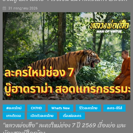
31 กรกฎาคม 2026
#ละครใหม่
CH7HD
What's New
รีวิวละครไทย
ละคร-ซีรีส์
เกาะติดจอ
เปิดตัวละครไทย
เรื่องย่อละคร
“หลวงพ่อเสือ” ละครใหม่ช่อง 7 ปี 2569 เรื่องย่อ และ