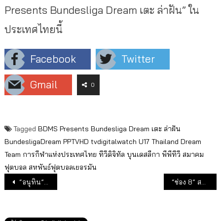
Presents Bundesliga Dream เตะ ล่าฝัน” ใน
ประเทศไทยนี้
Facebook
Twitter
Gmail
0
Tagged
BDMS Presents Bundesliga Dream เตะ ล่าฝัน
BundesligaDream
PPTVHD
tvdigitalwatch
U17 Thailand Dream
Team
การกีฬาแห่งประเทศไทย
ทีวีดิจิทัล
บุนเดสลีกา
พีพีทีวี
สมาคม
ฟุตบอล
สหพันธ์ฟุตบอลเยอรมัน
แนะแนวเรื่อง
“อนุทิน”เชื่อเลข 7 เหมาะกับชะตาชีวิต โนสน “ชูวิทย์” บอกเลขเจ๊ง!
“ช่อง 8” สตาร์ทความมันส์ดับร้อน ฉีกกฎปรับเวลามวย “LWC Super Champ”