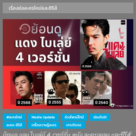
เรื่องย่อละครใหม่และซีรีส์
#ละครใหม่
Media Update
ช่วงไพรม์ไทม์
ช่องวัน31
ละคร-ซีรีส์
เกร็ดความรู้ละคร
เกาะติดจอ
ย้อนดู แดง ไบเล่ย์ 4 เวอร์ชั่น หนัง ละครเพลง และซีรีส์