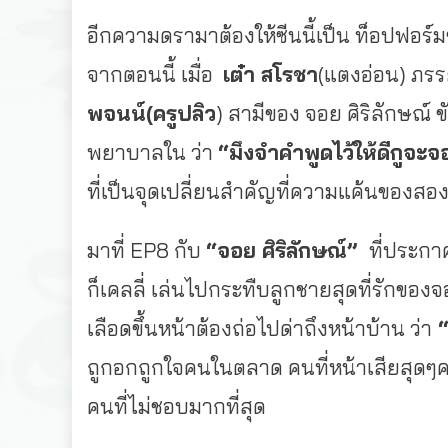
อีกความดรามาต้องให้ซีนนี้เป็น ท็อปฟอร์ม
จากตอนนี้ เมื่อ
เต๋า สโรชา
(แตงอ่อน) ภร
พจนน์(ครูปลิว
) สามีของ จอย ศิริลักษณ์
พยาบาลใน ว่า
“มึงจำคำพูดไว้ให้ดีกูจะ
ที่เป็นจุดเปลี่ยนสำคัญที่ความแค้นของสอ
มาที่ EP8 กับ
“จอย ศิริลักษณ์”
ที่ประกา
ก็เคลลี่ เล่นไปกระทืบลูกชายสุดที่รักของจอ
เลือดขึ้นหน้าต้องถ่อไปด่าถึงหน้าบ้าน ว่า
“
ถูกอกถูกใจคนในตลาด คนที่หน้าเสียสุดๆคงต้
คนที่ไม่ชอบมากที่สุด