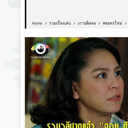
Home
>
รวมเรื่องเด่น
>
เกาะติดจอ
>
#ละครใหม่
>