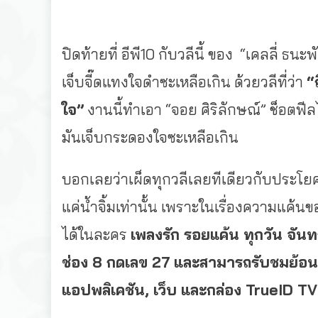
ปิดท้ายที่ อีพี10 กับวลีนี้ ของ “เคลลี่ ธ
เจ็บจี๊ดแทงใจดำซะเหลือเกิน ด้วยวลีที่ว่า
“
ใจ”
งานนี้ทำเอา “จอย ศิริลักษณ์” ช็อตฟีล
มันเจ็บกระดองใจซะเหลือเกิน
บอกเลยว่าเผ็ดทุกวลีเลยทีเดียวกับประโยคโด
แค่น้ำจิ้มเท่านั้น เพราะในเรื่องความแค้
ได้ในละคร
เพลงรัก รอยแค้น ทุกวัน จันท
ช่อง 8 กดเลข 27
และสามารถรับชมย้อนหลั
แอปพลิเคชัน
,
เว็บ และกล่อง
TrueID T