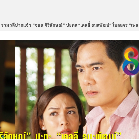
รวมวลีปากแจ๋ว “จอย ศิริลักษณ์” ปะทะ “เคลลี่ ธนะพัฒน์” ในละคร “เพล