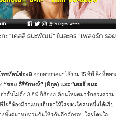
ะทะ “เคลลี่ ธนะพัฒน์” ในละคร “เพลงรัก รอย
ทรทัศน์ช่อง
8
ออกอากาศมาได้รวม 15 อีพี สิ่งที่หลา
อง
“จอย ศิริลักษณ์” (พิกุล)
และ
“เคลลี่ ธนะ
ากันไม่ถึง 3 อีพี ก็ต้องเปลี่ยนโหมดมาตักตวงความ
ไรก็ต้องมีด่าแบบเจ็บจุกให้ใครคนใดคนหนึ่งได้เสีย
งทั้งคู่มาทบทวนกันให้ดูกันอีกสักรอบ ใครโดนใจ