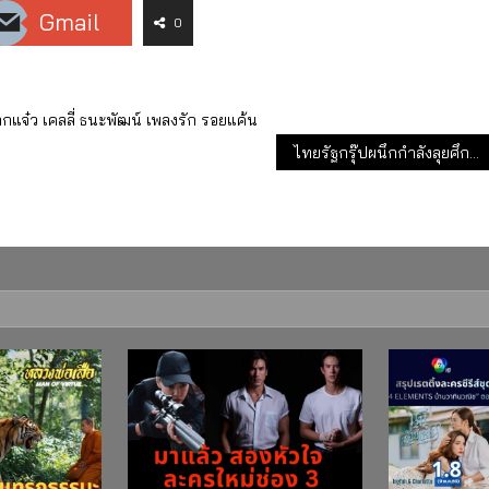
Gmail
0
กแจ๋ว
เคลลี่ ธนะพัฒน์
เพลงรัก รอยแค้น
ไทยรัฐกรุ๊ปผนึกกำลังลุยศึกเลือกตั้งใหญ่ “เลือกตั้ง 66 #เริ่มใหม่ไทยแลนด์ กับไทยรัฐ”