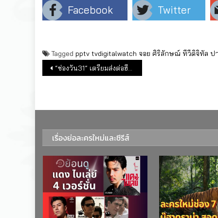
Facebook
Twitter
Tagged
pptv
tvdigitalwatch
จอย ศิริลักษณ์
ทีวีดิจิทัล
ปา
แนะแนวเรื่อง
“ช่องวัน31” เตรียมส่งต่อฮีโรพลังพันธุ์ “ข้าวเหนียวทองคำ”
เรื่องย่อละครใหม่และซีรีส์