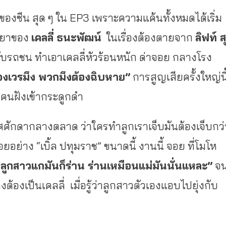
ของซีน สุด ๆ ใน EP3 เพราะความแค้นทั้งหมดได้เริ่ม
รยาของ
เคลลี่ ธนะพัฒน์
ในเรื่องต้องตายจาก
ลิฟท์ สุ
 ขับรถชน ทำเอาเคลลี่หัวร้อนหนัก ด่าจอย กลางโรง
จองเวรมึง พวกมึงต้องฉิบหาย”
การสูญเสียครั้งใหญ่นี
งคนฝังเข้ากระดูกดำ
ศศักดากลางตลาด ว่าใครทำลูกเราเจ็บมันต้องเจ็บกว่
ยอย่าง “เบิ้ล ปทุมราช” ขนาดนี้ งานนี้ จอย ที่โมโห
ลูกสาวแกมันก็ร่าน ร่านเหมือนแม่มันนั่นแหละ”
จ
องเป็นเคลลี่ เมื่อรู้ว่าลูกสาวตัวเองแอบไปยุ่งกับ