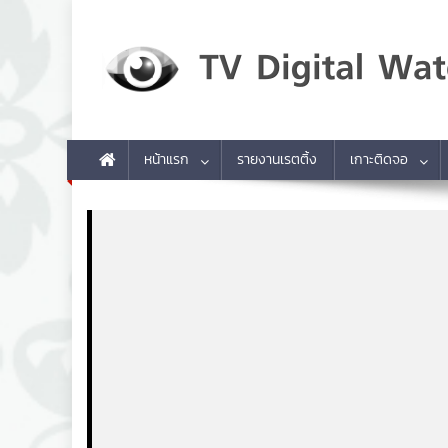
Skip to content
TV Digital Watch
เกาะติดทีวีและออนไลน์ รายงานเรตติ้ง
หน้าแรก
รายงานเรตติ้ง
เกาะติดจอ