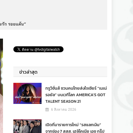
งรัก รอยแค้น”
ข่าวล่าสุด
ทรูวิชั่นส์ ชวนคนไทยส่งใจเชียร์ “เนเน่
รอยัล” บนเวทีโลก AMERICA’S GOT
TALENT SEASON 21
6 สิงหาคม 2026
เปิดที่มารายการใหม่ “รสแลกเงิน”
จากช่อง 7 สสส. เฮลิโคเนีย เอช กรุ๊ป