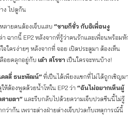
าง ไปดูกัน
ครหลายคนต้องเจ็บแสบ
“ชายก็ชั่ว กับอิเพื่อนงู
ล่า ฉากนี้ EP2 หลังจากที่รู้ว่าคนรักและเพื่อนพร้อมหั
้ใจใครง่ายๆ หลังจากที่ จอย เปิดประตูมา ต้องเห็น
ือยคลุกอยู่กับ
เต๋า สโรชา
เป็นใครจะทนบ้าง!
เคลลี่ ธนะพัฒน์”
ที่เป็นได้เพียงแขกที่ไม่ได้ถูกเชิญม
ให้ต้องพูดด้วยน้ำโหใน EP2 ว่า
“ฉันไม่อยากเห็นผู้
ยดสายตา”
และรีบกลับไปด้วยความเจ็บปวดซีนนี้ไม่รู้
กว่ากัน เพราะต่างฝ่ายต่างเจ็บปวดกับเหตุการณ์นี้