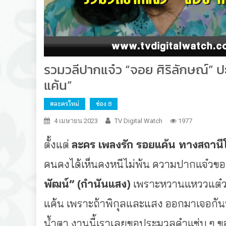
รวมวลีปากแจ๋ว “จอย ศิริลักษณ์” ป
แค้น”
#ละครใหม่
ช่อง 8
4 เมษายน 2023
TV Digital Watch
1977
ตั้งแต่
ละคร เพลงรัก รอยแค้น ทางสถานีโ
คนคงได้เห็นคงหนีไม่พ้น ความปากแจ๋วข
พัฒน์” (กำนันแสง)
เพราะหวานแหววแต๋วจ๋
แค้น เพราะถ้าพิกุลและแสง ออกมาเจอกันที
น้ำตา งานนี้เราเลยขอประมวลคำแซ่บ ๆ ขอ