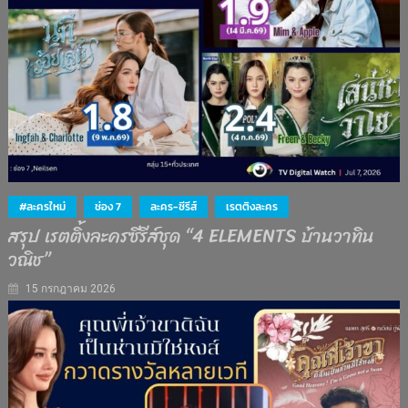
#ละครใหม่
ช่อง 7
ละคร-ซีรีส์
เรตติงละคร
สรุป เรตติ้งละครซีรีส์ชุด “4 ELEMENTS บ้านวาทิน
วณิช”
15 กรกฎาคม 2026