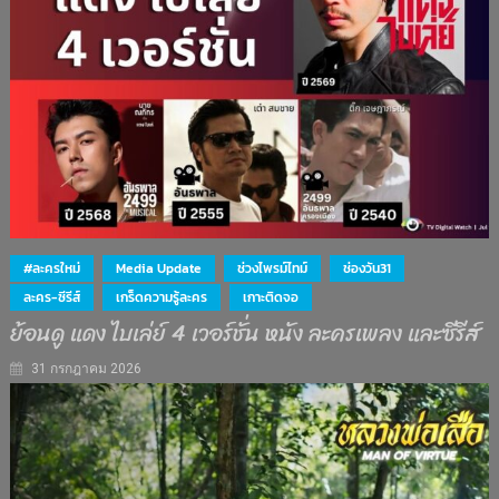
#ละครใหม่
Media Update
ช่วงไพรม์ไทม์
ช่องวัน31
ละคร-ซีรีส์
เกร็ดความรู้ละคร
เกาะติดจอ
ย้อนดู แดง ไบเล่ย์ 4 เวอร์ชั่น หนัง ละครเพลง และซีรีส์
31 กรกฎาคม 2026