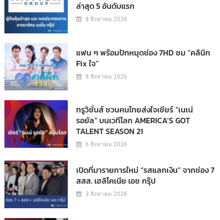
ล่าสุด 5 อันดับแรก
8 สิงหาคม 2026
แฟน ๆ พร้อมปักหมุดช่อง 7HD ชม “คลินิก
Fix ใจ”
8 สิงหาคม 2026
ทรูวิชั่นส์ ชวนคนไทยส่งใจเชียร์ “เนเน่
รอยัล” บนเวทีโลก AMERICA’S GOT
TALENT SEASON 21
6 สิงหาคม 2026
เปิดที่มารายการใหม่ “รสแลกเงิน” จากช่อง 7
สสส. เฮลิโคเนีย เอช กรุ๊ป
3 สิงหาคม 2026