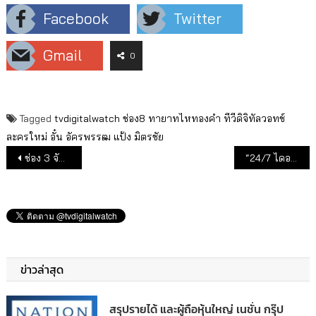
Facebook
Twitter
Gmail
0
Tagged
tvdigitalwatch
ช่อง8
ทายาทไหทองคำ
ทีวีดิจิทัลวอทช์
ละครใหม่
อั๋น อัครพรรฒ
แป้ง มิตรชัย
แนะแนวเรื่อง
ช่อง 3 จัดกิจกรรม “ของแลกแต้ม” ช่วยเหลือสังคมและได้ประโยชน์ต่อสิ่งแวดล้อม
“24/7 ไดอารีคนข่าว” ชวนเกาะติดมุมอันซีนสุดเอ็กซ์คลูซีฟ ของ 2 ผู้ประกาศข่าว “ปุ๊ก-นภัสกรณ์” และ “จินนี่-ณิชารีย์”
ข่าวล่าสุด
สรุปรายได้ และผู้ถือหุ้นใหญ่ เนชั่น กรุ๊ป