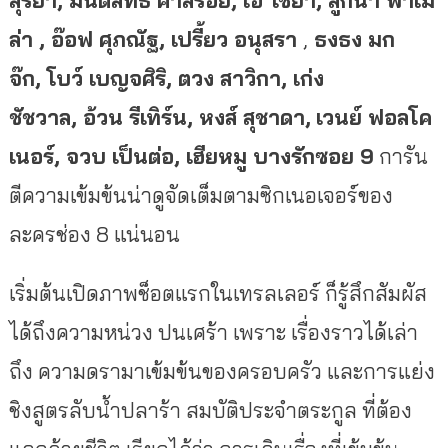
ล่า
,
อ๊อฟ ศุภณัฐ
,
เปรี้ยว อนุสรา
,
ธงธง มก
จ๊ก, โบว์ เบญจศิริ, ตวง สาวิกา, เก่ง
ชัชวาล, อ้วน รีเทิร์น, หงส์ สุชาดา,
เวนย์ ฟอลโค
เนอร์, จวบ เป็นต่อ, เฮียหมู บางรักซอย 9
การัน
ตีความเข้มข้นน่าดูจัดเต็มตามซิกเนอเจอร์ของ
ละครช่อง 8 แน่นอน
เริ่มต้นเปิดภาพช็อตแรกในเทรลเลอร์ ก็รู้สึกสัมผัส
ได้ถึงความหน่วง ปนเศร้า เพราะ เรื่องราวได้เล่า
ถึง ความดรามาเข้มข้นของครอบครัว และการแย่ง
ชิงสูตรลับน้ำปลาร้า สมบัติประจำตระกูล ที่ต้อง