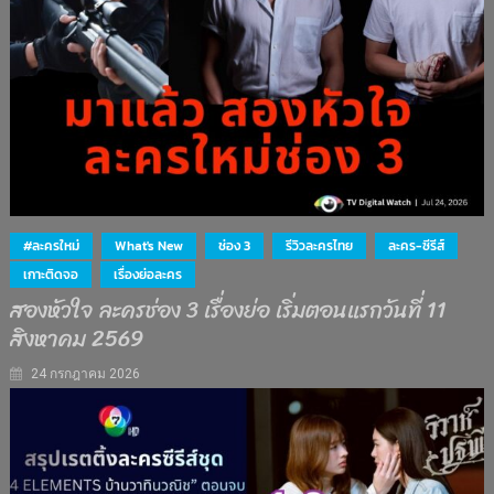
#ละครใหม่
What's New
ช่อง 3
รีวิวละครไทย
ละคร-ซีรีส์
เกาะติดจอ
เรื่องย่อละคร
สองหัวใจ ละครช่อง 3 เรื่องย่อ เริ่มตอนแรกวันที่ 11
สิงหาคม 2569
24 กรกฎาคม 2026