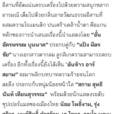
อีสานที่อัดแน่นครบเครื่องไปด้วยความสนุกหลาก
อารมณ์ เต็มไปด้วยกลิ่นอายวัฒนธรรมอีสานที่
ผสมความโรแมนติก ปนเศร้าเคล้าน้ำตา คือแกน
หลักของการนำเสนอเรื่องนี้นำแสดงโดย
“อั๋น
อัครพรรฒ บุนนาค”
ประกบคู่กับ
“แป้ง มิตร
ชัย”
นางเอกสาวตากลม ลูกลิเกความสามารถครบ
เครื่อง อีกทั้งเรื่องนี้ยังได้เห็น “
ต้นข้าว อาร์
สยาม”
จะมาพลิกบทบาทความร้ายจนโลก
ตะลึง
ประกบกับหนุ่มน้อยหน้าใส
“สกาย สุทธิ
นันท์ เทียนสุวรรณ”
พร้อมด้วยนักแสดงระดับ
ซุปเปอร์แมสของเมืองไทย
น้อย โพธิ์งาม
,
รุ่ง
สุริยา
, มนต์สิทธิ์ คำสร้อย, เอ ไชยา, ลูกน้ำ พาเม