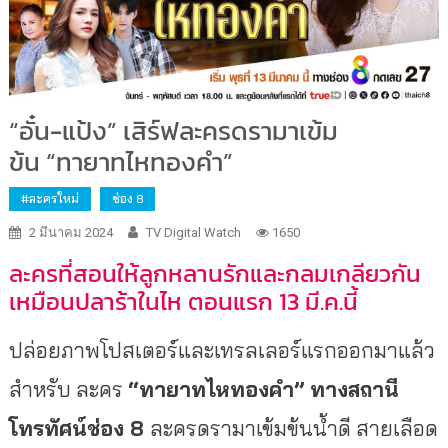
“อั๋น-แป้ง” เสิร์ฟละครดรามาเข้ม
ข้น “ทายาทไหทองคำ”
#ละครใหม่
ช่อง 8
2 มีนาคม 2024
TV Digital Watch
1650
ละครที่สอนให้ลูกหลานรักและกลมเกลียวกัน
เหมือนปลาร้าในไห ตอนแรก 13 มี.ค.นี้
ปล่อยภาพโปสเตอร์และเทรลเลอร์แรกออกมาแล้ว
สำหรับ ละคร
“ทายาทไหทองคำ” ทางสถานี
โทรทัศน์ช่อง 8
ละครดรามาเข้มข้นน้ำดี สายเลือด