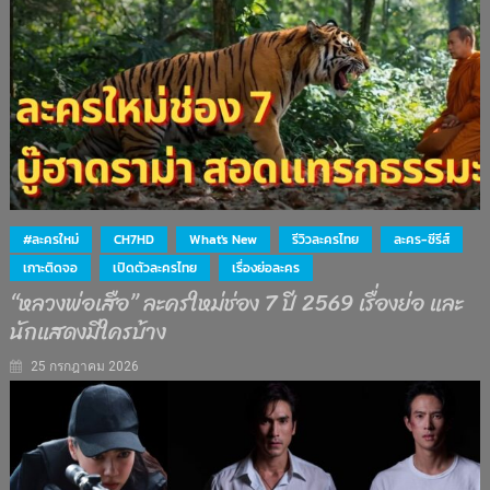
#ละครใหม่
CH7HD
What's New
รีวิวละครไทย
ละคร-ซีรีส์
เกาะติดจอ
เปิดตัวละครไทย
เรื่องย่อละคร
“หลวงพ่อเสือ” ละครใหม่ช่อง 7 ปี 2569 เรื่องย่อ และ
นักแสดงมีใครบ้าง
25 กรกฎาคม 2026