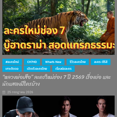
#ละครใหม่
CH7HD
What's New
รีวิวละครไทย
ละคร-ซีรีส์
เกาะติดจอ
เปิดตัวละครไทย
เรื่องย่อละคร
“หลวงพ่อเสือ” ละครใหม่ช่อง 7 ปี 2569 เรื่องย่อ และ
นักแสดงมีใครบ้าง
25 กรกฎาคม 2026