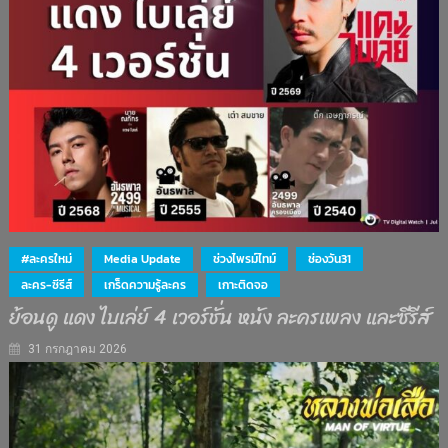
#ละครใหม่
Media Update
ช่วงไพรม์ไทม์
ช่องวัน31
ละคร-ซีรีส์
เกร็ดความรู้ละคร
เกาะติดจอ
ย้อนดู แดง ไบเล่ย์ 4 เวอร์ชั่น หนัง ละครเพลง และซีรีส์
31 กรกฎาคม 2026