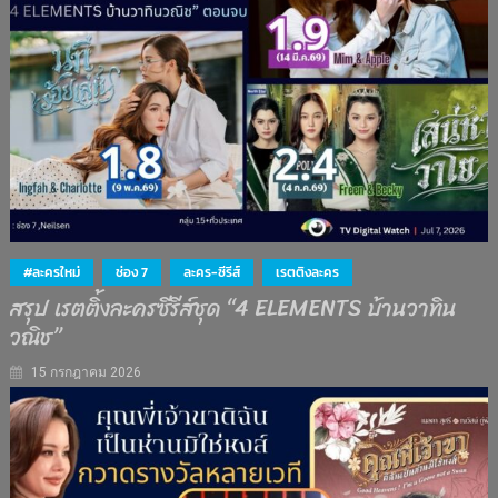
#ละครใหม่
ช่อง 7
ละคร-ซีรีส์
เรตติงละคร
สรุป เรตติ้งละครซีรีส์ชุด “4 ELEMENTS บ้านวาทิน
วณิช”
15 กรกฎาคม 2026