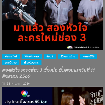
#ละครใหม่
What's New
ช่อง 3
รีวิวละครไทย
ละคร-ซีรีส์
เกาะติดจอ
เรื่องย่อละคร
สองหัวใจ ละครช่อง 3 เรื่องย่อ เริ่มตอนแรกวันที่ 11
สิงหาคม 2569
24 กรกฎาคม 2026