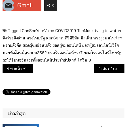
Gmail
0
Tagged
CanSeeYourVoice
COVID2019
TheMask
tvdigitalwatch
ชิงร้อยชิงล้าน
ดวงไทยรัฐ
ตลก6ฉาก
ทีวีดิจิทัล
นีลเส็น
พระสุธนมโนห์รา
พรายสังคีต
ยอดผู้ชมย้อนหลัง
ยอดผู้ชมออนไลน์
ยอดผู้ชมออนไลน์เวิร์ค
พอยท์เดือนมิถุนายน2562
ยอดวิวออนไลน์ช่อง7
ยอดวิวออนไลน์ไทยรัฐ
สะใภ้อิมพอร์ต
เรตติ้งออนไลน์ประจำสัปดาห์
โควิด19
แนะแนวเรื่อง
ทำแล้ว ช่อง One ประกันโควิด-19 ให้พนักงาน ลูกจ้าง Freelanace ประจำ ไปจนถึงนักแสดง
“อสมท” เตรียมแผนออกอากาศต่อเนื่องทั้งทีวี วิทยุ ด้วยสตูฯเคลื่อนที่ พร้อมแผน Work from Home สกัดโควิด-19
ข่าวล่าสุด