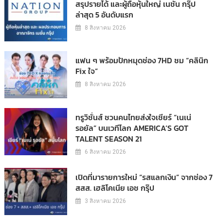
สรุปรายได้ และผู้ถือหุ้นใหญ่ เนชั่น กรุ๊ป
ล่าสุด 5 อันดับแรก
8 สิงหาคม 2026
แฟน ๆ พร้อมปักหมุดช่อง 7HD ชม “คลินิก
Fix ใจ”
8 สิงหาคม 2026
ทรูวิชั่นส์ ชวนคนไทยส่งใจเชียร์ “เนเน่
รอยัล” บนเวทีโลก AMERICA’S GOT
TALENT SEASON 21
6 สิงหาคม 2026
เปิดที่มารายการใหม่ “รสแลกเงิน” จากช่อง 7
สสส. เฮลิโคเนีย เอช กรุ๊ป
3 สิงหาคม 2026