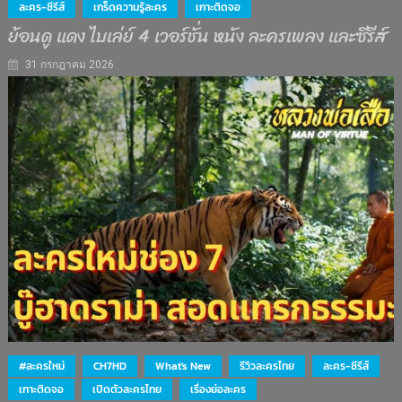
ละคร-ซีรีส์
เกร็ดความรู้ละคร
เกาะติดจอ
ย้อนดู แดง ไบเล่ย์ 4 เวอร์ชั่น หนัง ละครเพลง และซีรีส์
31 กรกฎาคม 2026
#ละครใหม่
CH7HD
What's New
รีวิวละครไทย
ละคร-ซีรีส์
เกาะติดจอ
เปิดตัวละครไทย
เรื่องย่อละคร