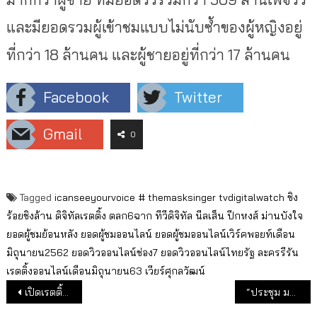
และมียอดรวมผู้เข้าชมแบบไม่นั
บซ้ำของผู้หญิงอยู่
ที่กว่า 18 ล้านคน และผู้ชายอยู่ที่กว่า 17 ล้านคน
Facebook
Twitter
Gmail
0
Tagged
icanseeyourvoice #
themasksinger
tvdigitalwatch
ชิง
ร้อยชิงล้าน
ดิจิทัลเรตติ้ง
ตลก6ฉาก
ทีวีดิจิทัล
นีลเส็น
ปีกหงส์
ม่านบังใจ
ยอดผู้ชมย้อนหลัง
ยอดผู้ชมออนไลน์
ยอดผู้ชมออนไลน์เวิร์คพอยท์เดือน
มิถุนายน2562
ยอดวิวออนไลน์ช่อง7
ยอดวิวออนไลน์ไทยรัฐ
ละครรีรัน
เรตติ้งออนไลน์เดือนมิถุนายน63
เวียร์ศุกลวัฒน์
แนะแนวเรื่อง
เปิดเรตติ้งรายการช่วงเวลา “หวยออก”
“ประชุม มาลีนนท์” ลาขาดช่อง 3 ขายหุ้นหมด ; 3 พี่สาวซื้อหุ้น กว่า 300 ลบ.