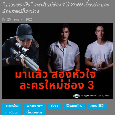
“หลวงพ่อเสือ” ละครใหม่ช่อง 7 ปี 2569 เรื่องย่อ และ
นักแสดงมีใครบ้าง
25 กรกฎาคม 2026
#ละครใหม่
What's New
ช่อง 3
รีวิวละครไทย
ละคร-ซีรีส์
เกาะติดจอ
เรื่องย่อละคร