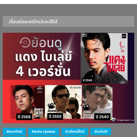
เรื่องย่อละครใหม่และซีรีส์
#ละครใหม่
Media Update
ช่วงไพรม์ไทม์
ช่องวัน31