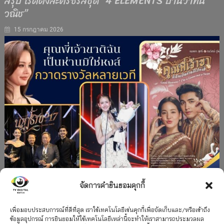
สรุป เรตติ้งละครซีรีส์ชุด “4 ELEMENTS บ้านวาทิน
วณิช”
15 กรกฎาคม 2026
จัดการคำยินยอมคุกกี้
#ละครใหม่
TV
ช่อง 3
รางวัล
ละคร-ซีรีส์
”คุณพี่เจ้าขาดิฉันเป็นห่านมิใช่หงส์” กวาดรางวัล
เพื่อมอบประสบการณ์ที่ดีที่สุด เราใช้เทคโนโลยีเช่นคุกกี้เพื่อจัดเก็บและ/หรือเข้าถึง
ข้อมูลอุปกรณ์ การยินยอมให้ใช้เทคโนโลยีเหล่านี้จะทำให้เราสามารถประมวลผล