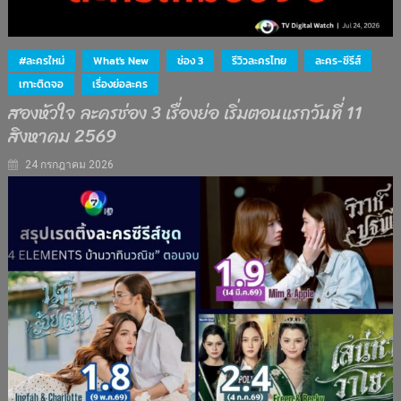
#ละครใหม่
What's New
ช่อง 3
รีวิวละครไทย
ละคร-ซีรีส์
เกาะติดจอ
เรื่องย่อละคร
สองหัวใจ ละครช่อง 3 เรื่องย่อ เริ่มตอนแรกวันที่ 11
สิงหาคม 2569
24 กรกฎาคม 2026