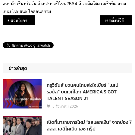
อนามัย
เซ็นทรัลเวิลด์
เทศกาลปีใหม่2564
เป๊กผลิตโชค
เอเชียทีค
แบม
แบม
ไทยชนะ
ไอคอนสยาม
แนะแนวเรื่อง
ชวนวิเคราะห์ผ่านมุมคิดซีรีส์ START-UP โมเดลความสำเร็จจากเกาหลีที่ให้มากกว่าความบันเทิง
เรตติ้งทีวีดิจิทัลประจำสัปดาห์ : แชมป์เรตติ้งช่อง 7 เรตติ้งต่ำสุดในรอบปี
ข่าวล่าสุด
ทรูวิชั่นส์ ชวนคนไทยส่งใจเชียร์ “เนเน่
รอยัล” บนเวทีโลก AMERICA’S GOT
TALENT SEASON 21
6 สิงหาคม 2026
เปิดที่มารายการใหม่ “รสแลกเงิน” จากช่อง 7
สสส. เฮลิโคเนีย เอช กรุ๊ป