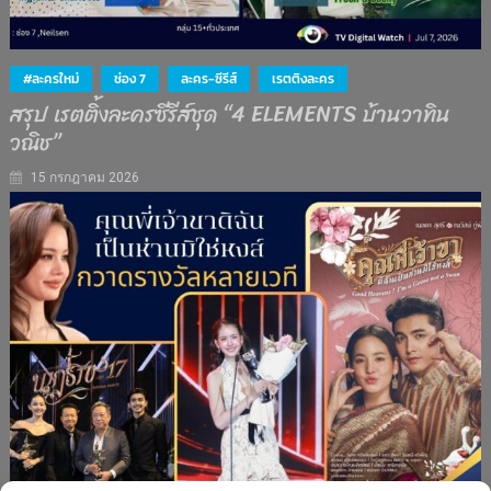
#ละครใหม่
ช่อง 7
ละคร-ซีรีส์
เรตติงละคร
สรุป เรตติ้งละครซีรีส์ชุด “4 ELEMENTS บ้านวาทิน
วณิช”
15 กรกฎาคม 2026