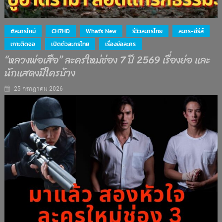
#ละครใหม่
CH7HD
What's New
รีวิวละครไทย
ละคร-ซีรีส์
เกาะติดจอ
เปิดตัวละครไทย
เรื่องย่อละคร
“หลวงพ่อเสือ” ละครใหม่ช่อง 7 ปี 2569 เรื่องย่อ และ
นักแสดงมีใครบ้าง
25 กรกฎาคม 2026