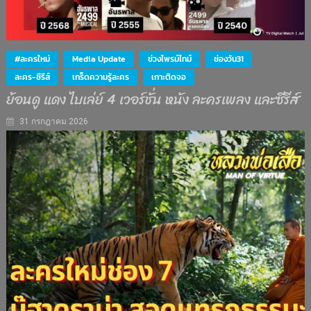
#ละครใหม่
Media Update
ช่วงไพรม์ไทม์
ช่องวัน31
ละคร-ซีรีส์
เกร็ดความรู้ละคร
เกาะติดจอ
ย้อนดู แดง ไบเล่ย์ 4 เวอร์ชั่น หนัง ละครเพลง และซีรีส์
31 กรกฎาคม 2026