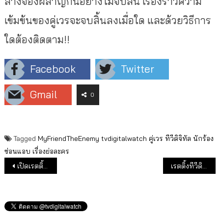
ล้างจองผลาญกันอย่างไม่จบสิ้น เรื่องราวความ
เข้มข้นของคู่เวรจะจบสิ้นลงเมื่อใด และด้วยวิธีการ
ใดต้องติดตาม
!!
Facebook
Twitter
Gmail
0
Tagged
MyFriendTheEnemy
tvdigitalwatch
คู่เวร
ทีวีดิจิทัล
นักร้อง
ซ่อนแอบ
เรื่องย่อละคร
แนะแนวเรื่อง
เปิดเรตติ้งรายการถ่ายทอดกีฬาซีเกมส์ช่องทีวีดิจิทัล
เรตติ้งทีวีดิจิทัลเดือน พ.ค.65