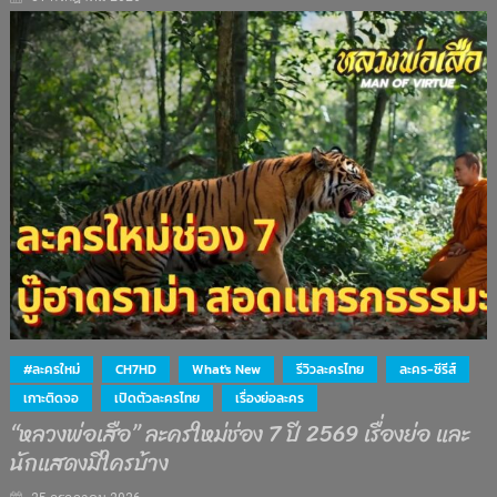
#ละครใหม่
CH7HD
What's New
รีวิวละครไทย
ละคร-ซีรีส์
เกาะติดจอ
เปิดตัวละครไทย
เรื่องย่อละคร
“หลวงพ่อเสือ” ละครใหม่ช่อง 7 ปี 2569 เรื่องย่อ และ
นักแสดงมีใครบ้าง