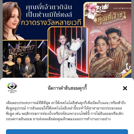
จัดการคำยินยอมคุกกี้
#ละครใหม่
TV
ช่อง 3
รางวัล
ละคร-ซีรีส์
”คุณพี่เจ้าขาดิฉันเป็นห่านมิใช่หงส์” กวาดรางวัล
เพื่อมอบประสบการณ์ที่ดีที่สุด เราใช้เทคโนโลยีเช่นคุกกี้เพื่อจัดเก็บและ/หรือเข้าถึง
ข้อมูลอุปกรณ์ การยินยอมให้ใช้เทคโนโลยีเหล่านี้จะทำให้เราสามารถประมวลผล
เพียบ จาก 8 เวที
ข้อมูล เช่น พฤติกรรมการท่องเว็บหรือรหัสเฉพาะบนไซต์นี้ การไม่ยินยอมหรือเพิก
ถอนความยินยอม อาจส่งผลเสียต่อคุณลักษณะและการทำงานบางอย่าง
12 กรกฎาคม 2026