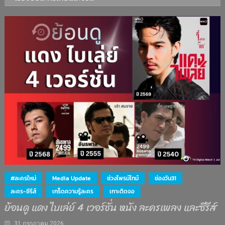
#ละครใหม่
Media Update
ช่วงไพรม์ไทม์
ช่องวัน31
ละคร-ซีรีส์
เกร็ดความรู้ละคร
เกาะติดจอ
ย้อนดู แดง ไบเล่ย์ 4 เวอร์ชั่น หนัง ละครเพลง และซีรีส์
31 กรกฎาคม 2026