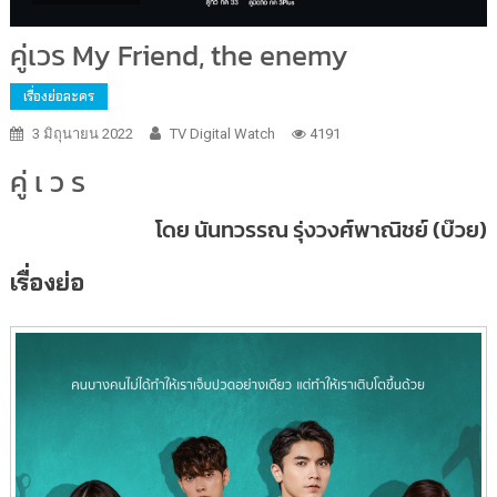
คู่เวร My Friend, the enemy
เรื่องย่อละคร
3 มิถุนายน 2022
TV Digital Watch
4191
คู่
เ
ว
ร
โดย นันทวรรณ รุ่งวงศ์พาณิชย์
(
บ๊วย
)
เรื่องย่อ