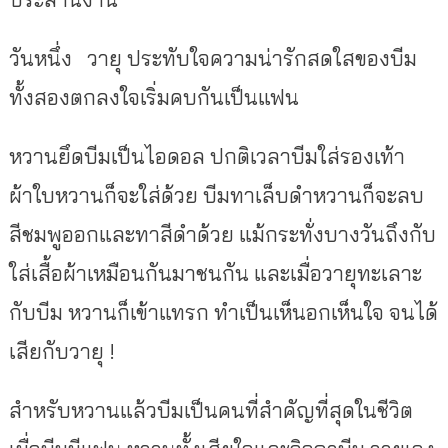
วันหนึ่ง
วายุ ประทับใจความน่ารักสดใสของบีม
ทั้งสองตกลงใจเริ่มคบกันเป็นแฟน
หวานยึดบีมเป็นไอดอล ปกติเวลาบีมใส่รองเท้า
ผ้าใบหวานก็จะใส่ด้วย บีมทาเล็บดำหวานก็จะลบ
สีชมพูออกและทาสีดำด้วย แม้กระทั่งบางวันถึงกับ
ใส่เสื้อผ้าเหมือนกันมาชนกัน และเมื่อวายุทะเลาะ
กับบีม หวานก็เข้าแทรก ทำเป็นเห็นอกเห็นใจ จนได้
เสียกับวายุ
!
สำหรับหวานแล้วบีมเป็นคนที่สำคัญที่สุดในชีวิต