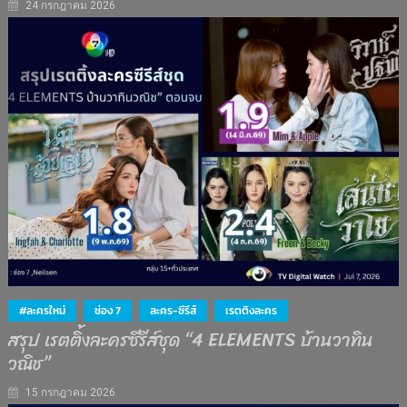
24 กรกฎาคม 2026
#ละครใหม่
ช่อง 7
ละคร-ซีรีส์
เรตติงละคร
สรุป เรตติ้งละครซีรีส์ชุด “4 ELEMENTS บ้านวาทิน
วณิช”
15 กรกฎาคม 2026