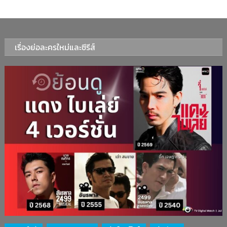
เรื่องย่อละครใหม่และซีรีส์