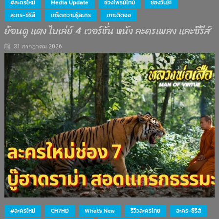
#ละครใหม่
Media Update
ช่วงไพรม์ไทม์
ช่องวัน31
ละคร-ซีรีส์
เกร็ดความรู้ละคร
เกาะติดจอ
ย้อนดู แดง ไบเล่ย์ 4 เวอร์ชั่น หนัง ละครเพลง และซีรีส์
31 กรกฎาคม 2026
#ละครใหม่
CH7HD
What's New
รีวิวละครไทย
ละคร-ซีรีส์