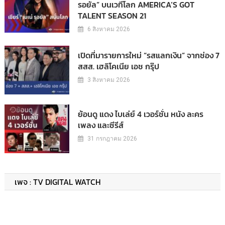
รอยัล” บนเวทีโลก AMERICA’S GOT
TALENT SEASON 21
6 สิงหาคม 2026
เปิดที่มารายการใหม่ “รสแลกเงิน” จากช่อง 7
สสส. เฮลิโคเนีย เอช กรุ๊ป
3 สิงหาคม 2026
ย้อนดู แดง ไบเล่ย์ 4 เวอร์ชั่น หนัง ละคร
เพลง และซีรีส์
31 กรกฎาคม 2026
เพจ : TV DIGITAL WATCH