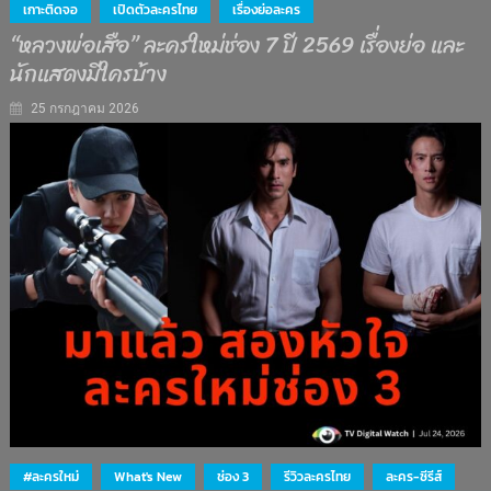
เกาะติดจอ
เปิดตัวละครไทย
เรื่องย่อละคร
“หลวงพ่อเสือ” ละครใหม่ช่อง 7 ปี 2569 เรื่องย่อ และ
นักแสดงมีใครบ้าง
25 กรกฎาคม 2026
#ละครใหม่
What's New
ช่อง 3
รีวิวละครไทย
ละคร-ซีรีส์