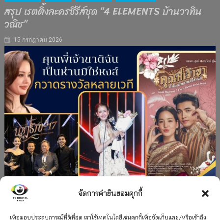
สรุป เรตติ้งละครซีรีส์ชุด “4 ELEMENTS บ้านวาทิน
วณิช”
15 กรกฎาคม 2026
จัดการคำยินยอมคุกกี้
#ละครใหม่
TV
ช่อง 3
รางวัล
ละคร-ซีรีส์
เพื่อมอบประสบการณ์ที่ดีที่สุด เราใช้เทคโนโลยีเช่นคุกกี้เพื่อจัดเก็บและ/หรือเข้าถึง