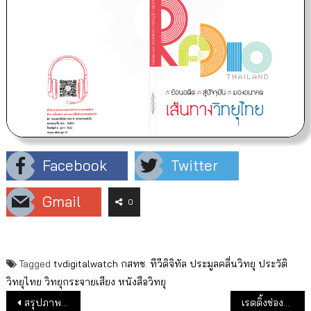
Facebook
Twitter
Gmail
0
Tagged
tvdigitalwatch
กสทช.
ทีวีดิจิทัล
ประมูลคลื่นวิทยุ
ประวัติ
วิทยุไทย
วิทยุกระจายเสียง
หนังสือวิทยุ
แนะแนวเรื่อง
สรุปภาพรวมเรตติ้งช่องทีวีดิจิทัลเดือน พ.ย.64
เรตติ้งช่องทีวีดิจิทัลประจำสัปดาห์ 29 พ.ย.-5 ธ.ค.64