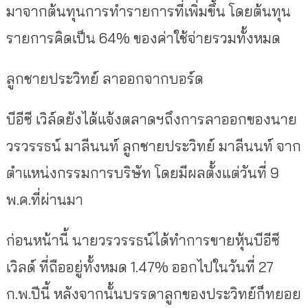
มาจากต้นทุนการทำรายการที่เพิ่มขึ้น โดยต้นทุน
รายการคิดเป็น 64% ของค่าใช้จ่ายรวมทั้งหมด
ลูกชายประวิทย์ ลาออกจากบอร์ด
บีอีซี เวิล์ดยังได้แจ้งตลาดฯถึงการลาออกของนาย
วรวรรธน์ มาลีนนท์ ลูกชายประวิทย์ มาลีนนท์ จาก
ตำแหน่งกรรมการบริษัท โดยมีผลตั้งแต่วันที่ 9
พ.ค.ที่ผ่านมา
ก่อนหน้านี้ นายวรวรรธน์ได้ทำการขายหุ้นบีอีซี
เวิลด์ ที่ถืออยู่ทั้งหมด 1.47% ออกไปในวันที่ 27
ก.พ.ปีนี้ หลังจากนั้นบรรดาลูกของประวิทย์ก็ทยอย