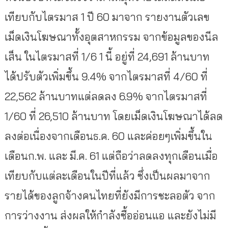
เทียบกับไตรมาส 1 ปี 60 มาจาก รายงานตัวเลข
เม็ดเงินโฆษณาทั้งอุตสาหกรรม จากข้อมูลของนีล
เส็น ในไตรมาสที่ 1/6 1 นี้ อยู่ที่ 24,691 ล้านบาท
ได้ปรับตัวเพิ่มขึ้น 9.4% จากไตรมาสที่ 4/60 ที่
22,562 ล้านบาทแต่ลดลง 6.9% จากไตรมาสที่
1/60 ที่ 26,510 ล้านบาท โดยเม็ดเงินโฆษณาได้ลด
ลงต่อเนื่องจากเดือนธ.ค. 60 และค่อยๆเพิ่มขึ้นใน
เดือนก.พ. และ มี.ค. 61 แต่ถือว่าลดลงทุกเดือนเมื่อ
เทียบกับแต่ละเดือนในปีที่แล้ว ซึ่งเป็นผลมาจาก
รายได้ของลูกจ้างคนไทยที่ยังมีการชะลอตัว จาก
การว่างงาน ส่งผลให้กำลังซื้ออ่อนแอ และยังไม่มี