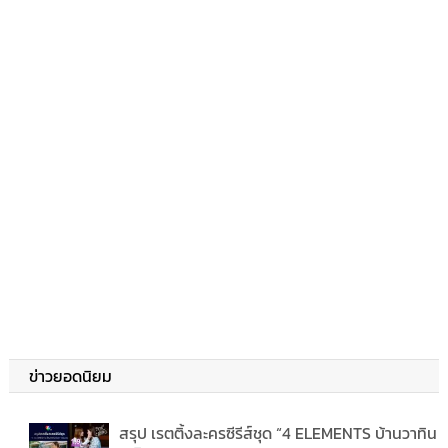
ข่าวยอดนิยม
สรุป เรตติ้งละครซีรีส์ชุด “4 ELEMENTS บ้านวาทิน