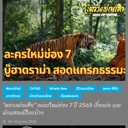
#ละครใหม่
CH7HD
What's New
รีวิวละครไทย
ละคร-ซีรีส์
เกาะติดจอ
เปิดตัวละครไทย
เรื่องย่อละคร
“หลวงพ่อเสือ” ละครใหม่ช่อง 7 ปี 2569 เรื่องย่อ และ
นักแสดงมีใครบ้าง
25 กรกฎาคม 2026