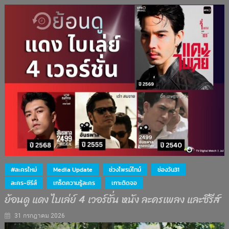
#ละครใหม่
Media Update
ช่วงไพรม์ไทม์
ช่องวัน31
ละคร-ซีรีส์
เกร็ดความรู้ละคร
เกาะติดจอ
ย้อนดู แดง ไบเล่ย์ 4 เวอร์ชั่น หนัง ละครเพลง และซีรีส์
31 กรกฎาคม 2026