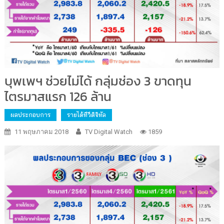
บุพเพฯ ช่วยไม่ได้ กลุ่มช่อง 3 ขาดทุน
ไตรมาสแรก 126 ล้าน
ผลประกอบการ
รายได้ทีวีดิจิทัล
11 พฤษภาคม 2018
TV Digital Watch
1859