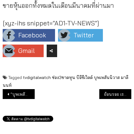
ขายหุ้นออกทั้งหมดในเดือนมีนาคมที่ผ่านมา
[xyz-ihs snippet=”AD1-TV-NEWS”]
Facebook
Twitter
Gmail
Tagged
tvdigitalwatch
ช่อง3ขาดทุน
บีอีซีเวิลด์
บุพเพสันนิวาส
มาลี
นนท์
แนะแนวเรื่อง
“บุพเพสันนิวาส” รีรัน จะเริ่มต้นที่เรตติ้งเท่าใดหนา
ย้อนรอย เรตติ้ง “นาคี” รีรีนละครเย็น ต้อนรับ “บุพเพสันนิวาส”รีรัน