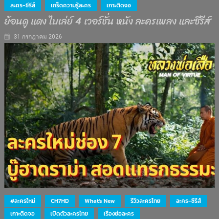
ละคร-ซีรีส์
เกร็ดความรู้ละคร
เกาะติดจอ
ย้อนดู แดง ไบเล่ย์ 4 เวอร์ชั่น หนัง ละครเพลง และซีรีส์
31 กรกฎาคม 2026
#ละครใหม่
CH7HD
What's New
รีวิวละครไทย
ละคร-ซีรีส์
เกาะติดจอ
เปิดตัวละครไทย
เรื่องย่อละคร