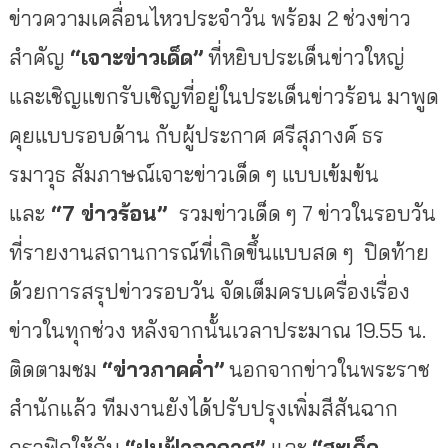
ข่าวความเคลื่อนไหวประจำวัน พร้อม 2 ช่วงข่าว
สำคัญ
“
เจาะข่าวเด็ด
”
ที่หยิบประเด็นข่าวใหญ่
และเชิญแขกรับเชิญที่อยู่ในประเด็นข่าวร้อน มาพูด
คุยแบบรอบด้าน กับผู้ประกาศ ศรีสุภางค์ ธร
รมาวุธ สัมภาษณ์เจาะข่าวเด็ด ๆ แบบเข้มข้น
และ
“7
ข่าวร้อน
”
รวมข่าวเด็ด ๆ
7
ข่าวในรอบวัน
ที่รายงานสถานการณ์ที่เกิดขึ้นแบบสด ๆ
ปิดท้าย
ด้วยการสรุปข่าวรอบวัน จัดเต็มครบเครื่องเรื่อง
ข่าวในทุกช่วง หลังจากนั้นเวลาประมาณ 19.55 น.
ติดตามชม
“
ข่าวภาคค่ำ
”
นอกจากข่าวในพระราช
สำนักแล้ว ทีมงานยังได้ปรับปรุงเพิ่มสีสันฉาก
กราฟิกให้กับ
“
ฝนฟ้าอากาศ
”
และ
“
สะเก็ด