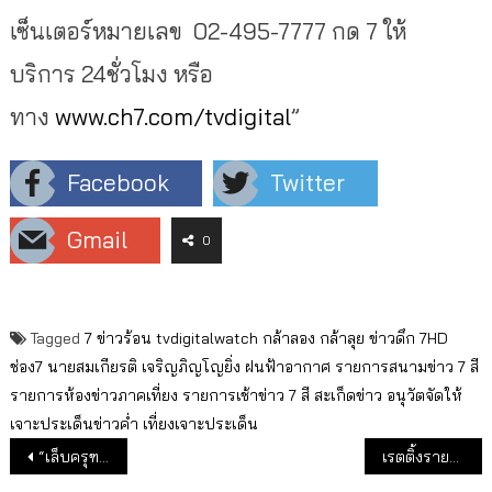
เซ็นเตอร์หมายเลข
02-495-7777
กด
7
ให้
บริการ
24
ชั่วโมง
หรือ
ทาง
www.ch
7.
com/tvdigital
”
Facebook
Twitter
Gmail
0
Tagged
7 ข่าวร้อน
tvdigitalwatch
กล้าลอง กล้าลุย
ข่าวดึก 7HD
ช่อง7
นายสมเกียรติ เจริญภิญโญยิ่ง
ฝนฟ้าอากาศ
รายการสนามข่าว 7 สี
รายการห้องข่าวภาคเที่ยง
รายการเช้าข่าว 7 สี
สะเก็ดข่าว
อนุวัตจัดให้
เจาะประเด็นข่าวค่ำ
เที่ยงเจาะประเด็น
แนะแนวเรื่อง
“เล็บครุฑ”ช่อง 7 “บุพเพสันนิวาส” ช่อง 3 เรตติ้งยังแรงสูงสุดของวัน
เรตติ้งรายการเฮียชูวิทย์ยังดี ช่อง 3-ไทยรัฐทีวี เปิดจอรอ