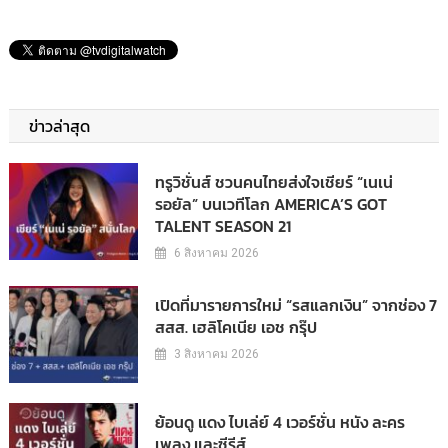
ข่าวล่าสุด
ทรูวิชั่นส์ ชวนคนไทยส่งใจเชียร์ “เนเน่
รอยัล” บนเวทีโลก AMERICA’S GOT
TALENT SEASON 21
6 สิงหาคม 2026
เปิดที่มารายการใหม่ “รสแลกเงิน” จากช่อง 7
สสส. เฮลิโคเนีย เอช กรุ๊ป
3 สิงหาคม 2026
ย้อนดู แดง ไบเล่ย์ 4 เวอร์ชั่น หนัง ละคร
เพลง และซีรีส์