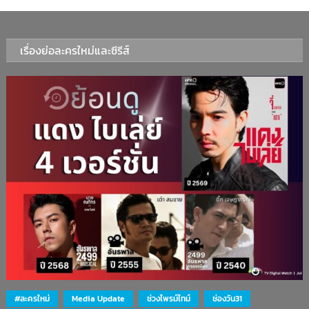
เรื่องย่อละครใหม่และซีรีส์
#ละครใหม่
Media Update
ช่วงไพรม์ไทม์
ช่องวัน31