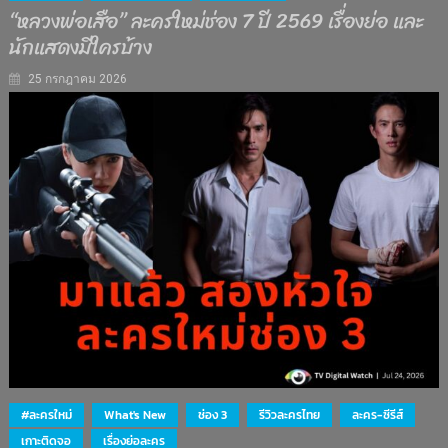
“หลวงพ่อเสือ” ละครใหม่ช่อง 7 ปี 2569 เรื่องย่อ และ
นักแสดงมีใครบ้าง
25 กรกฎาคม 2026
#ละครใหม่
What's New
ช่อง 3
รีวิวละครไทย
ละคร-ซีรีส์
เกาะติดจอ
เรื่องย่อละคร