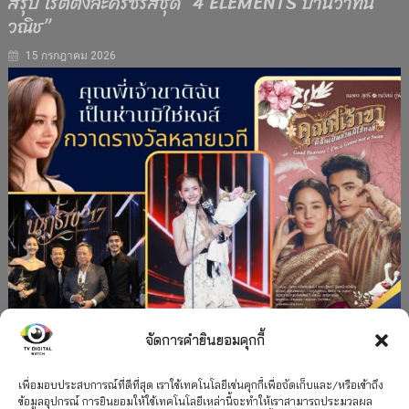
สรุป เรตติ้งละครซีรีส์ชุด “4 ELEMENTS บ้านวาทิน
วณิช”
15 กรกฎาคม 2026
จัดการคำยินยอมคุกกี้
#ละครใหม่
TV
ช่อง 3
รางวัล
ละคร-ซีรีส์
”คุณพี่เจ้าขาดิฉันเป็นห่านมิใช่หงส์” กวาดรางวัล
เพื่อมอบประสบการณ์ที่ดีที่สุด เราใช้เทคโนโลยีเช่นคุกกี้เพื่อจัดเก็บและ/หรือเข้าถึง
ข้อมูลอุปกรณ์ การยินยอมให้ใช้เทคโนโลยีเหล่านี้จะทำให้เราสามารถประมวลผล