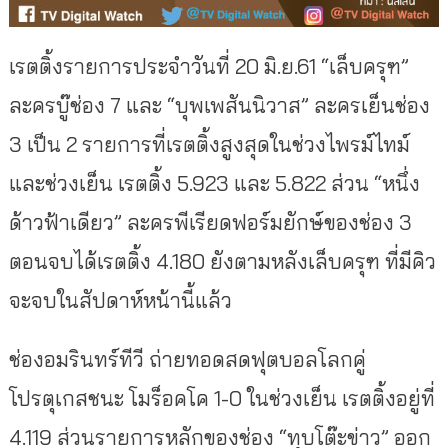
เรตติ้งรายการประจำวันที่ 20 มิ.ย.61 “เล็บครุฑ”
ละครบู๊ช่อง 7 และ “บุพเพสันนิวาส” ละครเย็นช่อง
3 เป็น 2 รายการที่เรตติ้งสูงสุดในช่วงไพรม์ไทม์
และช่วงเย็น เรตติ้ง 5.923 และ 5.822 ส่วน “หนึ่ง
ด้าวฟ้าเดียว” ละครพีเรียดฟอร์มยักษ์ของช่อง 3
ตอนจบได้เรตติ้ง 4.180 ยังตามหลังเล็บครุฑ ที่มีคิว
จะจบในสัปดาห์หน้านี้แล้ว
ช่องอมรินทร์ทีวี ถ่ายทอดสดฟุตบอลโลกคู่
โปรตุเกสชนะ โมร็อคโค 1-0 ในช่วงเย็น เรตติ้งอยู่ที่
4.119 ส่วนรายการหลักของช่อง “ทุบโต๊ะข่าว” ออก