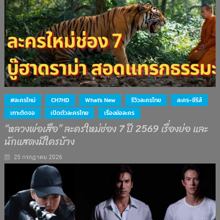
#ละครใหม่
CH7HD
What's New
รีวิวละครไทย
ละคร-ซีรีส์
เกาะติดจอ
เปิดตัวละครไทย
เรื่องย่อละคร
“หลวงพ่อเสือ” ละครใหม่ช่อง 7 ปี 2569 เรื่องย่อ และ
นักแสดงมีใครบ้าง
25 กรกฎาคม 2026