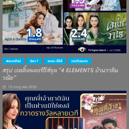
#ละครใหม่
ช่อง 7
ละคร-ซีรีส์
เรตติงละคร
สรุป เรตติ้งละครซีรีส์ชุด “4 ELEMENTS บ้านวาทิน
วณิช”
15 กรกฎาคม 2026