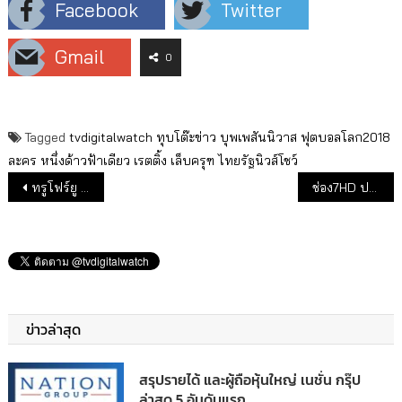
Facebook
Twitter
Gmail
0
Tagged
tvdigitalwatch
ทุบโต๊ะข่าว
บุพเพสันนิวาส
ฟุตบอลโลก2018
ละคร
หนึ่งด้าวฟ้าเดียว
เรตติ้ง
เล็บครุฑ
ไทยรัฐนิวส์โชว์
แนะแนวเรื่อง
ทรูโฟร์ยู เตรียมละครชุดใหม่ “รักนิรมิต” หวังปลุกกระแสเทวตำนานอียิปต์
ช่อง7HD ปรับรูปแบบรายการข่าวยกแผง
ข่าวล่าสุด
สรุปรายได้ และผู้ถือหุ้นใหญ่ เนชั่น กรุ๊ป
ล่าสุด 5 อันดับแรก