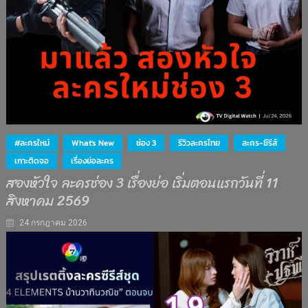
#ละครใหม่
What's New
ช่อง 3
รีวิวละครไทย
ละคร-ซีรีส์
เกาะติดจอ
เรื่องย่อละคร
สองหัวใจ ละครช่อง 3 เรื่องย่อ เริ่มตอนแรกวันที่ 11
สิงหาคม 2569
24 กรกฎาคม 2026