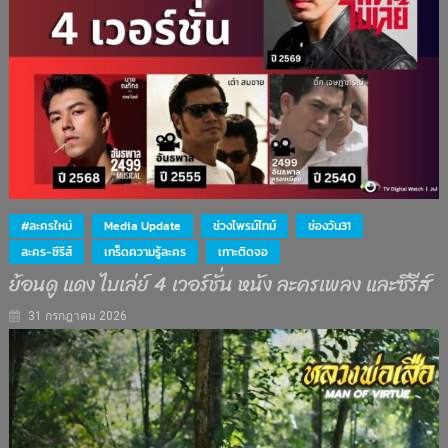
#ละครใหม่
Media Update
ช่วงไพรม์ไทม์
ช่องวัน31
ละคร-ซีรีส์
เกร็ดความรู้ละคร
เกาะติดจอ
ย้อนดู แดง ไบเล่ย์ 4 เวอร์ชั่น หนัง ละครเพลง และซีรีส์
31 กรกฎาคม 2026