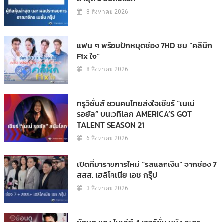
8 สิงหาคม 2026
แฟน ๆ พร้อมปักหมุดช่อง 7HD ชม “คลินิก
Fix ใจ”
8 สิงหาคม 2026
ทรูวิชั่นส์ ชวนคนไทยส่งใจเชียร์ “เนเน่
รอยัล” บนเวทีโลก AMERICA’S GOT
TALENT SEASON 21
6 สิงหาคม 2026
เปิดที่มารายการใหม่ “รสแลกเงิน” จากช่อง 7
สสส. เฮลิโคเนีย เอช กรุ๊ป
3 สิงหาคม 2026
ย้อนดู แดง ไบเล่ย์ 4 เวอร์ชั่น หนัง ละคร