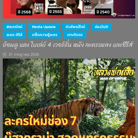
#ละครใหม่
Media Update
ช่วงไพรม์ไทม์
ช่องวัน31
ละคร-ซีรีส์
เกร็ดความรู้ละคร
เกาะติดจอ
ย้อนดู แดง ไบเล่ย์ 4 เวอร์ชั่น หนัง ละครเพลง และซีรีส์
31 กรกฎาคม 2026