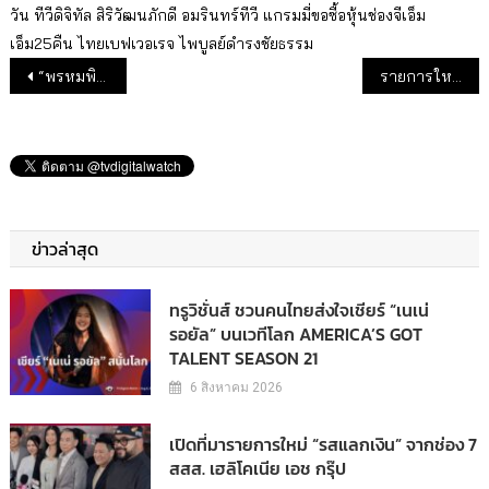
วัน
ทีวีดิจิทัล
สิริวัฒนภักดี
อมรินทร์ทีวี
แกรมมี่ขอซื้อหุ้นช่องจีเอ็ม
เอ็ม25คืน
ไทยเบฟเวอเรจ
ไพบูลย์ดำรงชัยธรรม
แนะแนวเรื่อง
“พรหมพิศวาส” ช่อง 7 เรตติ้งพุ่ง
รายการใหม่เดือน ก.ย.2563
ข่าวล่าสุด
ทรูวิชั่นส์ ชวนคนไทยส่งใจเชียร์ “เนเน่
รอยัล” บนเวทีโลก AMERICA’S GOT
TALENT SEASON 21
6 สิงหาคม 2026
เปิดที่มารายการใหม่ “รสแลกเงิน” จากช่อง 7
สสส. เฮลิโคเนีย เอช กรุ๊ป