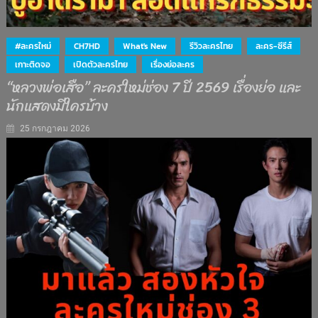
#ละครใหม่
CH7HD
What's New
รีวิวละครไทย
ละคร-ซีรีส์
เกาะติดจอ
เปิดตัวละครไทย
เรื่องย่อละคร
“หลวงพ่อเสือ” ละครใหม่ช่อง 7 ปี 2569 เรื่องย่อ และ
นักแสดงมีใครบ้าง
25 กรกฎาคม 2026