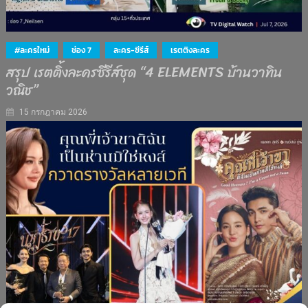
#ละครใหม่
ช่อง 7
ละคร-ซีรีส์
เรตติงละคร
สรุป เรตติ้งละครซีรีส์ชุด “4 ELEMENTS บ้านวาทิน
วณิช”
15 กรกฎาคม 2026