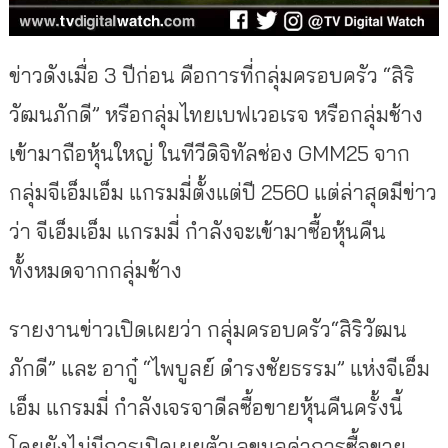
ข่าวดังเมื่อ 3 ปีก่อน คือการที่กลุ่มครอบครัว “สิริ
วัฒนภักดี” หรือกลุ่มไทยเบฟเวอเรจ หรือกลุ่มช้าง
เข้ามาถือหุ้นใหญ่ ในทีวีดิจิทัลช่อง GMM25 จาก
กลุ่มจีเอ็มเอ็ม แกรมมี่ตั้งแต่ปี 2560 แต่ล่าสุดมีข่าว
ว่า จีเอ็มเอ็ม แกรมมี่ กำลังจะเข้ามาซื้อหุ้นคืน
ทั้งหมดจากกลุ่มช้าง
รายงานข่าวเปิดเผยว่า กลุ่มครอบครัว“สิริวัฒน
ภักดี” และ อากู๋ “ไพบูลย์ ดำรงชัยธรรม” แห่งจีเอ็ม
เอ็ม แกรมมี่ กำลังเจรจาดีลซื้อขายหุ้นคืนครั้งนี้
โดยยังไม่มีการเปิดเผยตัวเลขมูลค่าการซื้อขาย