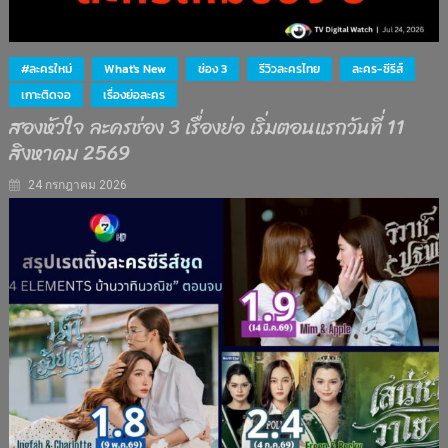
#ละครใหม่
What's New
ช่อง 3
รีวิวละครไทย
ละคร-ซีรีส์
เกาะติดจอ
เรื่องย่อละคร
สองหัวใจ ละครช่อง 3 เรื่องย่อ เริ่มตอนแรกวันที่ 11
สิงหาคม 2569
24 กรกฎาคม 2026