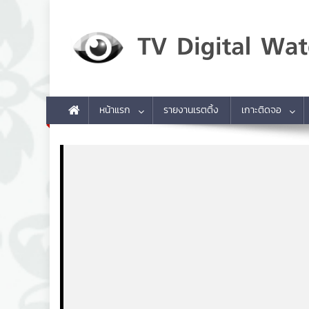
Skip to content
TV Digital Watch
เกาะติดทีวีและออนไลน์ รายงานเรตติ้ง
หน้าแรก
รายงานเรตติ้ง
เกาะติดจอ