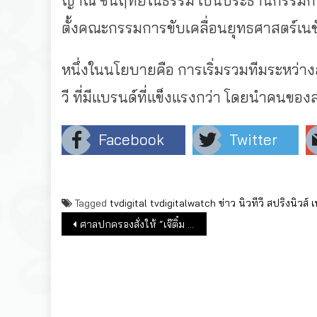
ญาณ ชื่นฤทัยในธรรม เป็นประธานกรรมการบริษ
ตั้งคณะกรรมการขับเคลื่อนยุทธศาสตร์เนชั่นท
หนึ่งในนโยบายคือ การเริ่มรวมทีมระหว่างสป
วี ที่มีแบรนด์ที่แข็งแรงกว่า โดยนำคนของสป
Facebook
Twitter
Tagged
tvdigital
tvdigitalwatch
ข่าว
นิวทีวี
สปริงนิวส์
เ
แนะแนวเรื่อง
ศาลปกครองสั่งให้ “เจ๊ติ๋ม ทีวีพูล ชนะคดีเลิกทีวีดิจิทัล