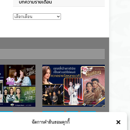
บทความรายเดือน
บทความรายเดือน
ช่อง 7
#ละครใหม่
TV
ช่อง 3
จัดการคำยินยอมคุกกี้
เรตติงละคร
รางวัล
ละคร-ซีรีส์