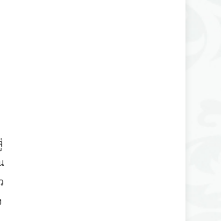
่
น
ว
ง