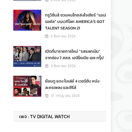
8 สิงหาคม 2026
ทรูวิชั่นส์ ชวนคนไทยส่งใจเชียร์ “เนเน่
รอยัล” บนเวทีโลก AMERICA’S GOT
TALENT SEASON 21
6 สิงหาคม 2026
เปิดที่มารายการใหม่ “รสแลกเงิน”
จากช่อง 7 สสส. เฮลิโคเนีย เอช กรุ๊ป
3 สิงหาคม 2026
ย้อนดู แดง ไบเล่ย์ 4 เวอร์ชั่น หนัง
ละครเพลง และซีรีส์
31 กรกฎาคม 2026
เพจ : TV DIGITAL WATCH