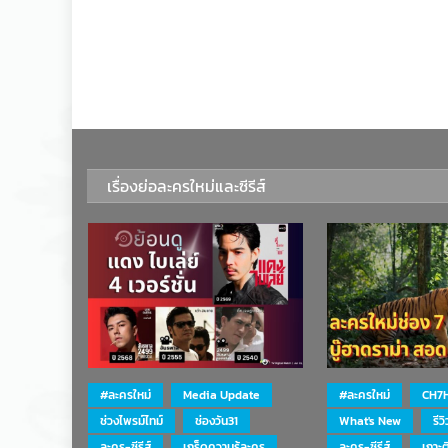
เรื่องย่อละครใหม่และซีรีส์
#ละครใหม่
Media Update
#ละครใหม่
CH7
ช่วงไพรม์ไทม์
ช่องวัน31
What's New
รีว
ละคร-ซีรีส์
เกร็ดความรู้ละคร
ละคร-ซีรีส์
เกาะ