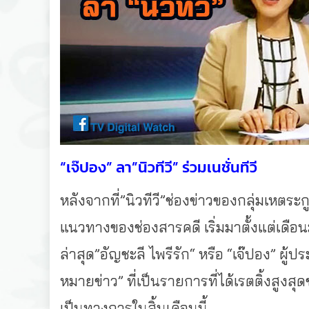
“เจ๊ปอง” ลา”นิวทีวี” ร่วมเนชั่นทีวี
หลังจากที่”นิวทีวี”ช่องข่าวของกลุ่มเหตระ
แนวทางของช่องสารคดี เริ่มมาตั้งแต่เดื
ล่าสุด”อัญชะลี ไพรีรัก“ หรือ “เจ๊ปอง” ผู้ป
หมายข่าว” ที่เป็นรายการที่ได้เรตติ้งสูงส
เป็นทางการในสิ้นเดือนนี้