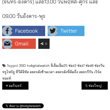
(จันทร์-อังคาร) และ13.00 วันพฤหัส-ศุกร์ และ
09.00 วันอังคาร-พุธ
Facebook
Twitter
Gmail
0
Tagged
3SD
tvdigitalwatch
จีเอ็มเอ็ม25
ช่อง3
ช่อง7
ช่อง8
ช่องวัน
ทรูโฟร์ยู
ทีวีดิจิทัล
ละครดังข้ามเวลา
ละครดังที่คิดถึง
ละครรีรัน
เวิร์ค
พอยท์
แนะแนวเรื่อง
อมรินทร์ทีวี 9 เดือนเรตติ้งเพิ่ม แต่อันดับลด
5 ช่องใหญ่เรตติ้งสูง รับสมัครงานหลายตำแหน่ง