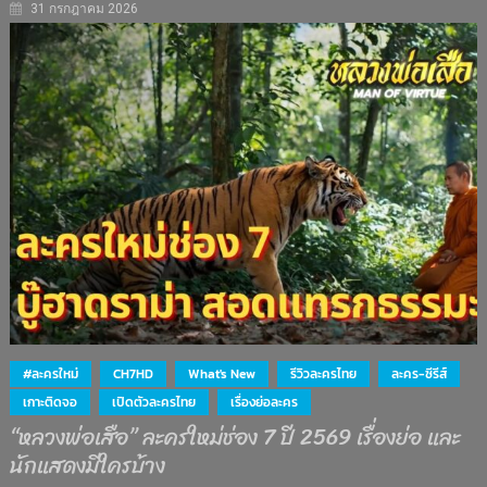
31 กรกฎาคม 2026
#ละครใหม่
CH7HD
What's New
รีวิวละครไทย
ละคร-ซีรีส์
เกาะติดจอ
เปิดตัวละครไทย
เรื่องย่อละคร
“หลวงพ่อเสือ” ละครใหม่ช่อง 7 ปี 2569 เรื่องย่อ และ
นักแสดงมีใครบ้าง