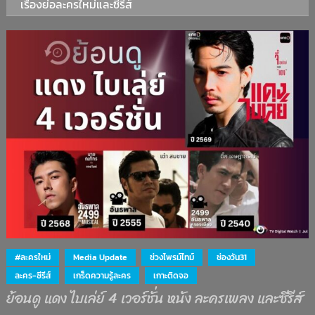
เรื่องย่อละครใหม่และซีรีส์
#ละครใหม่
Media Update
ช่วงไพรม์ไทม์
ช่องวัน31
ละคร-ซีรีส์
เกร็ดความรู้ละคร
เกาะติดจอ
ย้อนดู แดง ไบเล่ย์ 4 เวอร์ชั่น หนัง ละครเพลง และซีรีส์