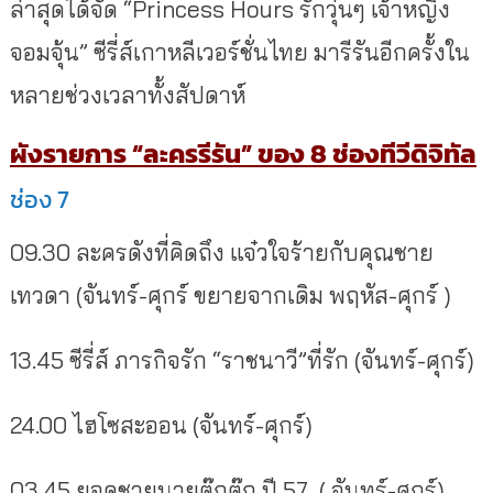
ล่าสุดได้จัด “Princess Hours รักวุ่นๆ เจ้าหญิง
จอมจุ้น” ซีรี่ส์เกาหลีเวอร์ชั่นไทย มารีรันอีกครั้งใน
หลายช่วงเวลาทั้งสัปดาห์
ผังรายการ “ละครรีรัน” ของ 8 ช่องทีวีดิจิทัล
ช่อง 7
09.30 ละครดังที่คิดถึง แจ๋วใจร้ายกับคุณชาย
เทวดา (จันทร์-ศุกร์ ขยายจากเดิม พฤหัส-ศุกร์ )
13.45 ซีรี่ส์ ภารกิจรัก “ราชนาวี”ที่รัก (จันทร์-ศุกร์)
24.00 ไฮโซสะออน (จันทร์-ศุกร์)
03.45 ยอดชายนายตุ๊กตุ๊ก ปี 57 ( จันทร์-ศุกร์)