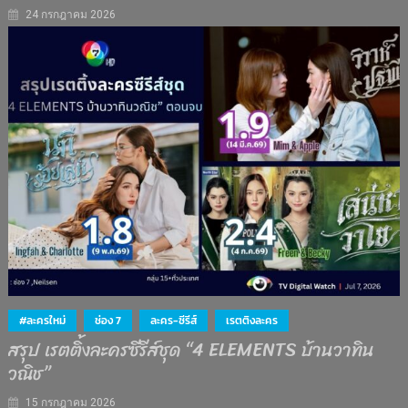
24 กรกฎาคม 2026
#ละครใหม่
ช่อง 7
ละคร-ซีรีส์
เรตติงละคร
สรุป เรตติ้งละครซีรีส์ชุด “4 ELEMENTS บ้านวาทิน
วณิช”
15 กรกฎาคม 2026