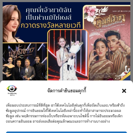
จัดการคำยินยอมคุกกี้
#ละครใหม่
TV
ช่อง 3
รางวัล
ละคร-ซีรีส์
”คุณพี่เจ้าขาดิฉันเป็นห่านมิใช่หงส์” กวาดรางวัล
เพื่อมอบประสบการณ์ที่ดีที่สุด เราใช้เทคโนโลยีเช่นคุกกี้เพื่อจัดเก็บและ/หรือเข้าถึง
ข้อมูลอุปกรณ์ การยินยอมให้ใช้เทคโนโลยีเหล่านี้จะทำให้เราสามารถประมวลผล
เพียบ จาก 8 เวที
ข้อมูล เช่น พฤติกรรมการท่องเว็บหรือรหัสเฉพาะบนไซต์นี้ การไม่ยินยอมหรือเพิก
ถอนความยินยอม อาจส่งผลเสียต่อคุณลักษณะและการทำงานบางอย่าง
12 กรกฎาคม 2026