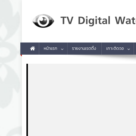
Skip to content
TV Digital Watch
เกาะติดทีวีและออนไลน์ รายงานเรตติ้ง
หน้าแรก
รายงานเรตติ้ง
เกาะติดจอ