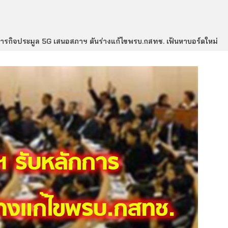
ารกิจประมูล 5G เสนอสภาฯ ดันร่างแก้ไขพรบ.กสทช. เฟ้นหาบอร์ดใหม่