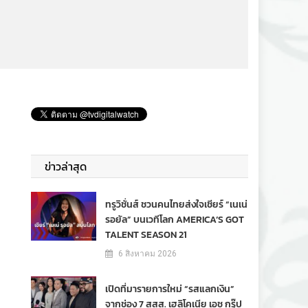
ข่าวล่าสุด
ทรูวิชั่นส์ ชวนคนไทยส่งใจเชียร์ “เนเน่
รอยัล” บนเวทีโลก AMERICA’S GOT
TALENT SEASON 21
6 สิงหาคม 2026
เปิดที่มารายการใหม่ “รสแลกเงิน”
จากช่อง 7 สสส. เฮลิโคเนีย เอช กรุ๊ป