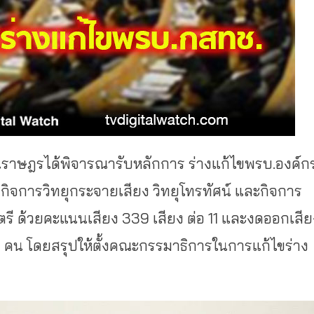
ทนราษฎรได้พิ
จารณารับหลักการ ร่างแก้ไขพรบ.องค์ก
ิจการวิทยุ
กระจายเสียง วิทยุโทรทัศน์ และกิจการ
 ด้วยคะแนนเสียง 339 เสียง ต่อ 11 และงดออกเสีย
 คน โดยสรุปให้ตั้งคณะกรรมาธิ
การในการแก้ไขร่าง