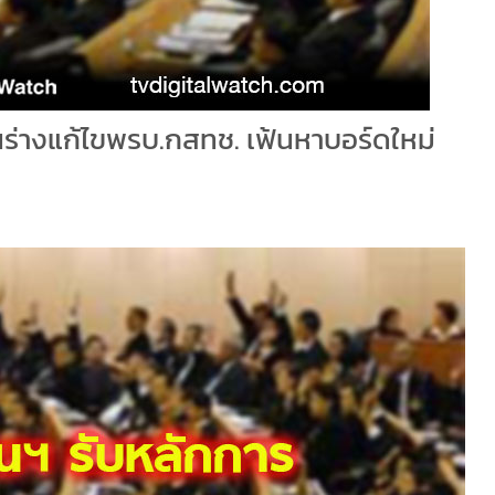
ร่างแก้ไขพรบ.กสทช. เฟ้นหาบอร์ดใหม่