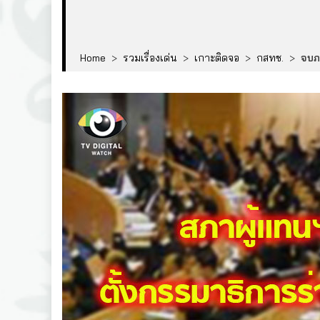
Home
>
รวมเรื่องเด่น
>
เกาะติดจอ
>
กสทช.
>
จบภ