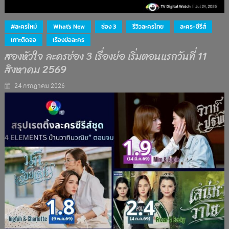
#ละครใหม่
What's New
ช่อง 3
รีวิวละครไทย
ละคร-ซีรีส์
เกาะติดจอ
เรื่องย่อละคร
สองหัวใจ ละครช่อง 3 เรื่องย่อ เริ่มตอนแรกวันที่ 11
สิงหาคม 2569
24 กรกฎาคม 2026