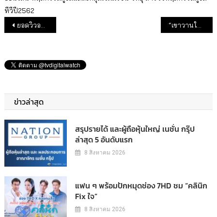
ทีวีปี2562
แนะแนวเรื่อง
ยอดวิวออนไลน์ช่อง 7 เดือนต.ค.62 ยอดวิวออนไลน์ช่อง 7 สูงกว่า 30 ล้านคน ละคร “มธุรสโลกันตร์” มาอันดับ 1
“เขาวานให้หนูเป็นสายลับ” กู้หน้าละครไพรม์ไทม์ช่อง 3
ข่าวล่าสุด
สรุปรายได้ และผู้ถือหุ้นใหญ่ เนชั่น กรุ๊ป
ล่าสุด 5 อันดับแรก
8 สิงหาคม 2026
แฟน ๆ พร้อมปักหมุดช่อง 7HD ชม “คลินิก
Fix ใจ”
8 สิงหาคม 2026