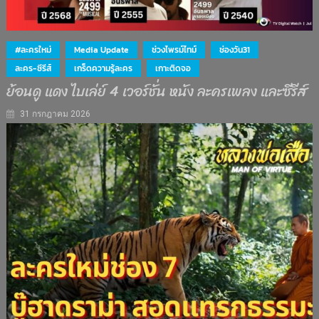
#ละครใหม่
Media Update
ช่วงไพรม์ไทม์
ช่องวัน31
ละคร-ซีรีส์
เกร็ดความรู้ละคร
เกาะติดจอ
ย้อนดู แดง ไบเล่ย์ 4 เวอร์ชั่น หนัง ละครเพลง และซีรีส์
31 กรกฎาคม 2026