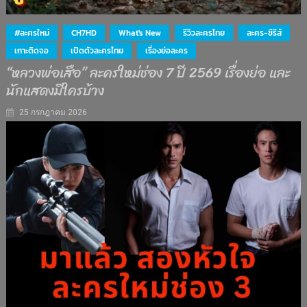
#ละครใหม่
CH7HD
What's New
รีวิวละครไทย
ละคร-ซีรีส์
เกาะติดจอ
เปิดตัวละครไทย
เรื่องย่อละคร
“หลวงพ่อเสือ” ละครใหม่ช่อง 7 ปี 2569 เรื่องย่อ และ
นักแสดงมีใครบ้าง
25 กรกฎาคม 2026