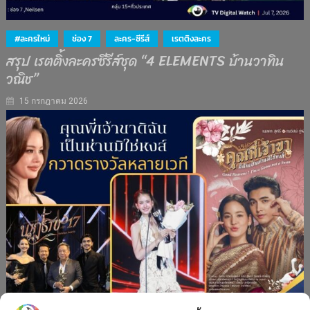
#ละครใหม่
ช่อง 7
ละคร-ซีรีส์
เรตติงละคร
สรุป เรตติ้งละครซีรีส์ชุด “4 ELEMENTS บ้านวาทิน
วณิช”
15 กรกฎาคม 2026