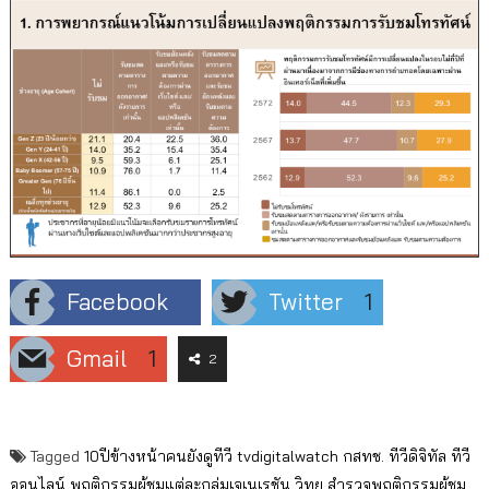
Facebook
Twitter
1
Gmail
1
2
Tagged
10ปีข้างหน้าคนยังดูทีวี
tvdigitalwatch
กสทช.
ทีวีดิจิทัล
ทีวี
ออนไลน์
พฤติกรรมผู้ชมแต่ละกลุ่มเจเนเรชัน
วิทยุ
สำรวจพฤติกรรมผู้ชม