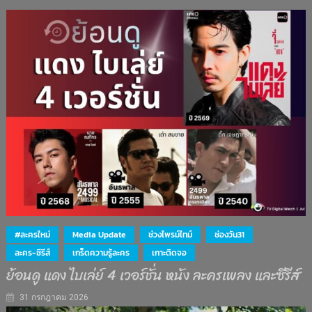
#ละครใหม่
Media Update
ช่วงไพรม์ไทม์
ช่องวัน31
ละคร-ซีรีส์
เกร็ดความรู้ละคร
เกาะติดจอ
ย้อนดู แดง ไบเล่ย์ 4 เวอร์ชั่น หนัง ละครเพลง และซีรีส์
31 กรกฎาคม 2026