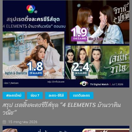
#ละครใหม่
ช่อง 7
ละคร-ซีรีส์
เรตติงละคร
สรุป เรตติ้งละครซีรีส์ชุด “4 ELEMENTS บ้านวาทิน
วณิช”
15 กรกฎาคม 2026