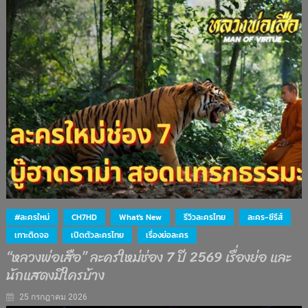
#ละครใหม่
CH7HD
What's New
รีวิวละครไทย
ละคร-ซีรีส์
เกาะติดจอ
เปิดตัวละครไทย
เรื่องย่อละคร
“หลวงพ่อเสือ” ละครใหม่ช่อง 7 ปี 2569 เรื่องย่อ และ
นักแสดงมีใครบ้าง
25 กรกฎาคม 2026