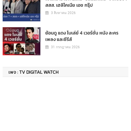
สสส. เฮลิโคเนีย เอช กรุ๊ป
3 สิงหาคม 2026
ย้อนดู แดง ไบเล่ย์ 4 เวอร์ชั่น หนัง ละคร
เพลง และซีรีส์
31 กรกฎาคม 2026
เพจ : TV DIGITAL WATCH