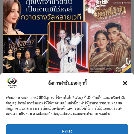
จัดการคำยินยอมคุกกี้
#ละครใหม่
TV
ช่อง 3
รางวัล
ละคร-ซีรีส์
”คุณพี่เจ้าขาดิฉันเป็นห่านมิใช่หงส์” กวาดรางวัล
เพื่อมอบประสบการณ์ที่ดีที่สุด เราใช้เทคโนโลยีเช่นคุกกี้เพื่อจัดเก็บและ/หรือเข้าถึง
ข้อมูลอุปกรณ์ การยินยอมให้ใช้เทคโนโลยีเหล่านี้จะทำให้เราสามารถประมวลผล
เพียบ จาก 8 เวที
ข้อมูล เช่น พฤติกรรมการท่องเว็บหรือรหัสเฉพาะบนไซต์นี้ การไม่ยินยอมหรือเพิก
ถอนความยินยอม อาจส่งผลเสียต่อคุณลักษณะและการทำงานบางอย่าง
12 กรกฎาคม 2026
ตกลง
2026 TV Digital Watch All Rights Reserved.