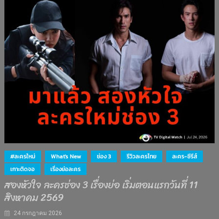
#ละครใหม่
What's New
ช่อง 3
รีวิวละครไทย
ละคร-ซีรีส์
เกาะติดจอ
เรื่องย่อละคร
สองหัวใจ ละครช่อง 3 เรื่องย่อ เริ่มตอนแรกวันที่ 11
สิงหาคม 2569
24 กรกฎาคม 2026