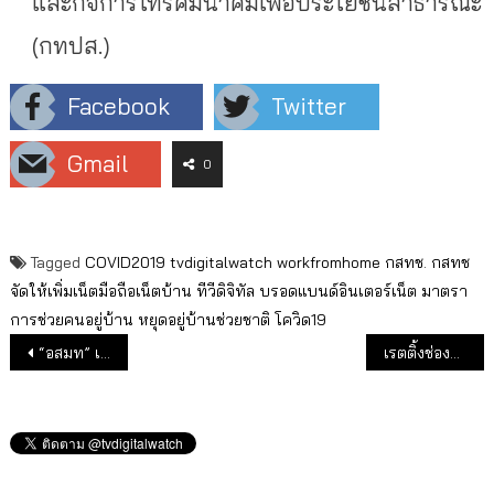
และกิจการโทรคมนาคมเพื่อประโยชน์สาธารณะ
(กทปส.)
Facebook
Twitter
Gmail
0
Tagged
COVID2019
tvdigitalwatch
workfromhome
กสทช.
กสทช
จัดให้เพิ่มเน็ตมือถือเน็ตบ้าน
ทีวีดิจิทัล
บรอดแบนด์อินเตอร์เน็ต
มาตรา
การช่วยคนอยู่บ้าน
หยุดอยู่บ้านช่วยชาติ
โควิด19
แนะแนวเรื่อง
“อสมท” เตรียมแผนออกอากาศต่อเนื่องทั้งทีวี วิทยุ ด้วยสตูฯเคลื่อนที่ พร้อมแผน Work from Home สกัดโควิด-19
เรตติ้งช่องทีวีดืจิทัลประจำสัปดาห์ เริ่ม Work from Home ยอดผู้ชมดูทีวีมากขึ้น