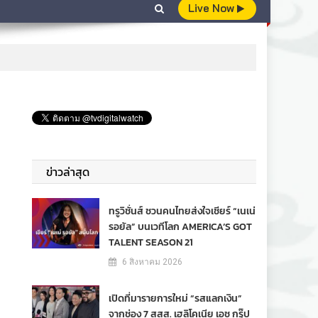
Live Now
ข่าวล่าสุด
ทรูวิชั่นส์ ชวนคนไทยส่งใจเชียร์ “เนเน่
รอยัล” บนเวทีโลก AMERICA’S GOT
TALENT SEASON 21
6 สิงหาคม 2026
เปิดที่มารายการใหม่ “รสแลกเงิน”
จากช่อง 7 สสส. เฮลิโคเนีย เอช กรุ๊ป