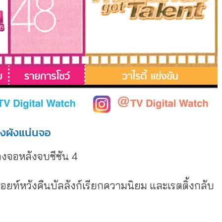
่ลงผังแน่นจอ
ลงจอหลังจบซีซัน 4
คพอยท์หวังคืนบัลลังก์เรียกความนิยม และเรตติ้งกลับ