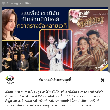
15 กรกฎาคม 2026
จัดการคำยินยอมคุกกี้
#ละครใหม่
TV
ช่อง 3
รางวัล
ละคร-ซีรีส์
”คุณพี่เจ้าขาดิฉันเป็นห่านมิใช่หงส์” กวาดรางวัล
เพื่อมอบประสบการณ์ที่ดีที่สุด เราใช้เทคโนโลยีเช่นคุกกี้เพื่อจัดเก็บและ/หรือเข้าถึง
ข้อมูลอุปกรณ์ การยินยอมให้ใช้เทคโนโลยีเหล่านี้จะทำให้เราสามารถประมวลผล
เพียบ จาก 8 เวที
ข้อมูล เช่น พฤติกรรมการท่องเว็บหรือรหัสเฉพาะบนไซต์นี้ การไม่ยินยอมหรือเพิก
ถอนความยินยอม อาจส่งผลเสียต่อคุณลักษณะและการทำงานบางอย่าง
12 กรกฎาคม 2026