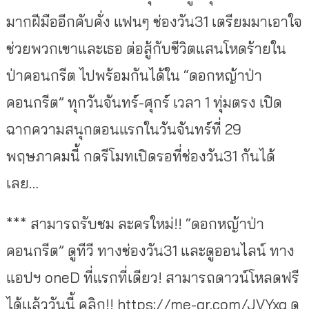
มากฝีมืออีกคับคั่ง แฟนๆ ช่องวัน31 เตรียมมาเอาใจ
ช่วยพวกเขาและเธอ ต่อสู้กับชีวิตแสนโหดร้ายใน
ป่าคอนกรีต ไปพร้อมกันได้ใน “ดอกหญ้าป่า
คอนกรีต” ทุกวันจันทร์-ศุกร์ เวลา 1 ทุ่มตรง เปิด
ฉากความสนุกตอนแรกในวันจันทร์ที่ 29
พฤษภาคมนี้ กดรีโมทเปิดรอที่ช่องวัน31 กันได้
เลย…
*** สามารถรับชม ละครใหม่!! “ดอกหญ้าป่า
คอนกรีต” ดูทีวี ทางช่องวัน31 และดูออนไลน์ ทาง
แอปฯ oneD ที่แรกที่เดียว! สามารถดาวน์โหลดฟรี
ได้เเล้ววันนี้ คลิก!! https://me-qr.com/JVYxg ดู