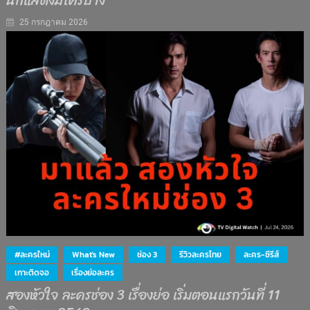
นักแสดงมีใครบ้าง
25 กรกฎาคม 2026
#ละครใหม่
What's New
ช่อง 3
รีวิวละครไทย
ละคร-ซีรีส์
เกาะติดจอ
เรื่องย่อละคร
สองหัวใจ ละครช่อง 3 เรื่องย่อ เริ่มตอนแรกวันที่ 11