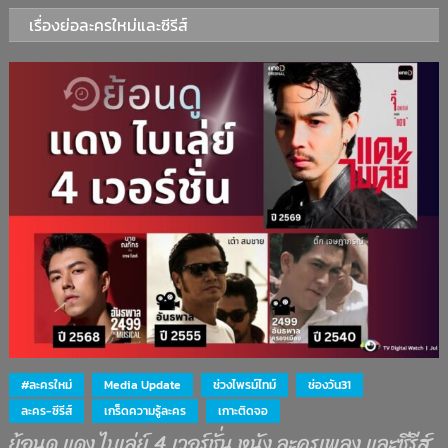
เรื่องย่อละครใหม่และซีรีส์
#ละครใหม่
Media Update
ช่วงไพรม์ไทม์
ช่องวัน31
ละคร-ซีรีส์
เกร็ดความรู้ละคร
เกาะติดจอ
ย้อนดู แดง ไบเล่ย์ 4 เวอร์ชั่น หนัง ละครเพลง และซีรีส์