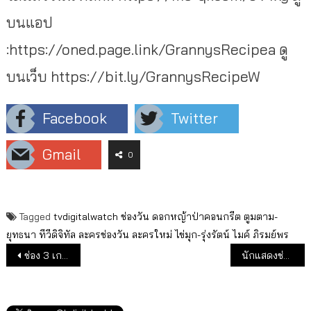
บนแอป
:https://oned.page.link/GrannysRecipea ดู
บนเว็บ https://bit.ly/GrannysRecipeW
Facebook
Twitter
Gmail
0
Tagged
tvdigitalwatch
ช่องวัน
ดอกหญ้าป่าคอนกรีต
ตูมตาม-
ยุทธนา
ทีวีดิจิทัล
ละครช่องวัน
ละครใหม่
ไข่มุก-รุ่งรัตน์
ไมค์ ภิรมย์พร
แนะแนวเรื่อง
ช่อง 3 เกาะติดเลือกตั้ง 66 “เปลี่ยนใหม่ หรือ ไปต่อ”
นักแสดงช่อง 8 รวมพลัง เชิญชวนคนไทยใช้สิทธิเลือกตั้ง