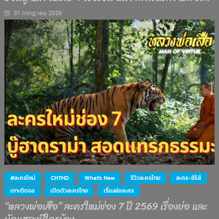
31 กรกฎาคม 2026
#ละครใหม่
CH7HD
What's New
รีวิวละครไทย
ละคร-ซีรีส์
เกาะติดจอ
เปิดตัวละครไทย
เรื่องย่อละคร
“หลวงพ่อเสือ” ละครใหม่ช่อง 7 ปี 2569 เรื่องย่อ และ