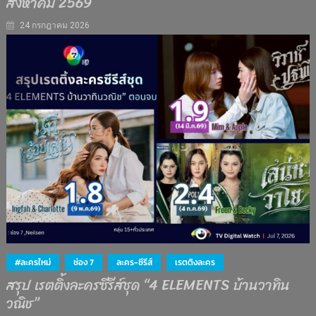
สิงหาคม 2569
24 กรกฎาคม 2026
#ละครใหม่
ช่อง 7
ละคร-ซีรีส์
เรตติงละคร
สรุป เรตติ้งละครซีรีส์ชุด “4 ELEMENTS บ้านวาทิน
วณิช”