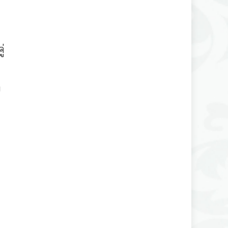
่
ย
บ