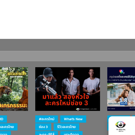
HD
#ละครใหม่
What's New
#ละครใหม่
ิวละครไทย
ช่อง 3
รีวิวละครไทย
ละคร-ซีรีส์
ติดจอ
ละคร-ซีรีส์
เกาะติดจอ