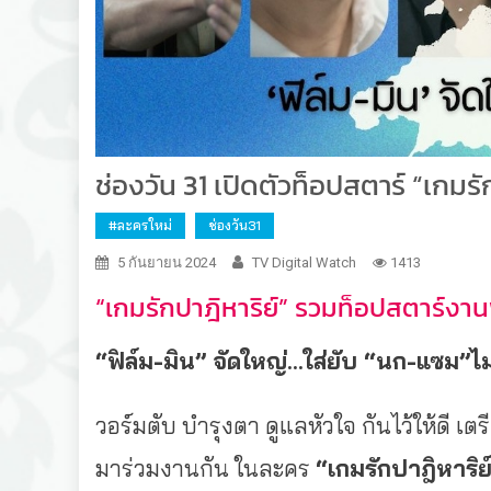
ช่องวัน 31 เปิดตัวท็อปสตาร์ “เกมรั
#ละครใหม่
ช่องวัน31
5 กันยายน 2024
TV Digital Watch
1413
“เกมรักปาฎิหาริย์” รวมท็อปสตาร์งานพร
“ฟิล์ม
-มิน” จัดใหญ่…ใส่ยับ “นก-แซม”ไม
วอร์มตับ บำรุงตา ดูแลหัวใจ กันไว้ให้ดี 
มาร่วมงานกัน ในละคร
“เกมรักปาฎิหาริย