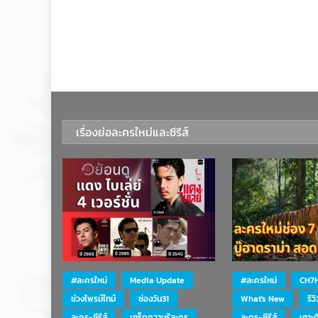
เรื่องย่อละครใหม่และซีรีส์
#ละครใหม่
Media Update
#ละครใหม่
CH7
ช่วงไพรม์ไทม์
ช่องวัน31
What's New
รีว
ละคร-ซีรีส์
เกร็ดความรู้ละคร
ละคร-ซีรีส์
เกาะ