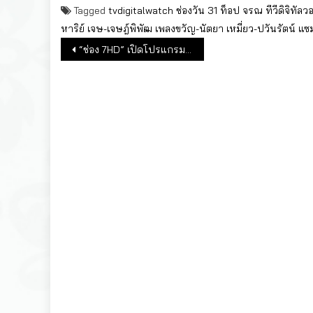
Tagged
tvdigitalwatch
ช่องวัน 31
ท็อป จรณ
ทีวีดิจิทัลว
หาริย์
เจษ-เจษฎ์พิพัฒ
เพลงขวัญ-นัตยา
เหมี่ยว-ปวันรัตน์
แซม
แนะแนวเรื่อง
“ช่อง 7HD” เปิดโปรแกรมมวยเดือดทุกเวที