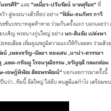
ันทรศิริ”
และ
“เหมี่ยว
-ปวันรัตน์ นาคสุริยะ”
ที่
คว้า คู่พระนางตัวท็อป อย่าง
“ฟิล์ม
-ธนภัทร กาวิ
ะชันบทบาทสุดท้าทาย ร่วมกันครั้งแรก บอกเลยว่า คู
ังเทียบเชิญ พระนางรุ่นใหญ่ อย่าง
นก
-สินจัย เปล่งพา
ะทะเดือด เพิ่มอุณหภูมิความแรงให้กับละคร ร่วมด้ว
ัตน์ ,เพลงขวัญ-นัตยา ทองเสน ,นาน่า-ศวรรยา
ฐ ,แทค-ภรัณยู โรจนวุฒิธรรม ,ขวัญฤดี กลมกล่อม
จษ
-เจษฎ์พิพัฒ ติละพรพัฒน์”
บอกเลยการมาครั้งนี้
็นว่า…ทีมนี้ จัดใหญ่ ใส่ยับ คนดูมีแต่กำไร เตรียมพ