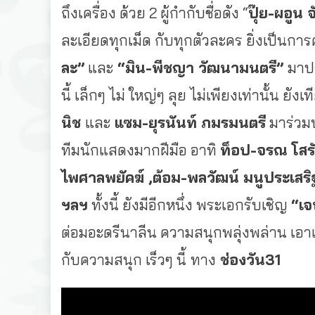
ถึงเครื่อง ด้วย 2 ผู้กำกับชื่อดัง “
ปุ๊ย
-ผอูน จ
ละเอียดทุกเม็ด กับทุกตัวละคร ยิ่งเป็นการ
ละ”
และ
“มิน
-พีชญา วัฒนามนตรี”
มาปร
นี้ เล็กๆ ไม่ ใหญ่ๆ ลุย ไม่เพียงเท่านั้น ย
นิช
และ
แซม
-ยุรนันท์ ภมรมนตรี
มาร่วมป
ทีมนักแสดงมากฝีมือ อาทิ
ท็อป
-จรณ โสร
ไพศาลพยัคฆ์ ,ต้อม-พลวัฒน์ มนูประเสริ
ฯลฯ
ทั้งนี้ ยังมีอีกหนึ่ง พระเอกรับเชิญ
“เ
ต่อมอะดรีนาลีน ความสนุกพลุ่งพล่าน เอาเป
กับความสนุก เร็วๆ นี้
ทาง
ช่องวัน
31