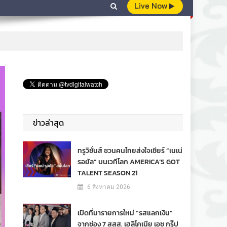
Live Now
ข่าวล่าสุด
ทรูวิชั่นส์ ชวนคนไทยส่งใจเชียร์ “เนเน่
รอยัล” บนเวทีโลก AMERICA’S GOT
TALENT SEASON 21
6 สิงหาคม 2026
เปิดที่มารายการใหม่ “รสแลกเงิน”
จากช่อง 7 สสส. เฮลิโคเนีย เอช กรุ๊ป