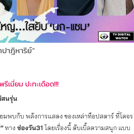
กปาฎิหาริย์”
ีเมี่ยม ปะทะเดือด!!!
่สนรุ่น
เตรียมพบกับ พลังการแสดง ของเหล่าท็อปสตาร์ ที่โคจร
์”
ทาง
ช่องวัน
31
โดยเรื่องนี้ ดับเบิ้ลความสนุก แบบ