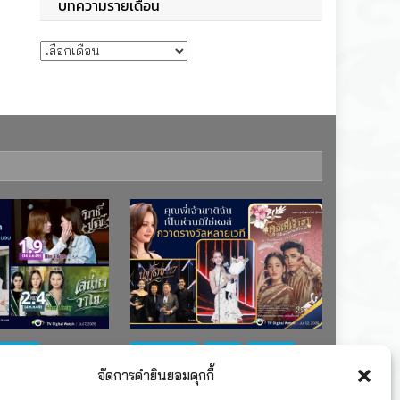
บทความรายเดือน
บทความรายเดือน
ช่อง 7
#ละครใหม่
TV
ช่อง 3
จัดการคำยินยอมคุกกี้
เรตติงละคร
รางวัล
ละคร-ซีรีส์