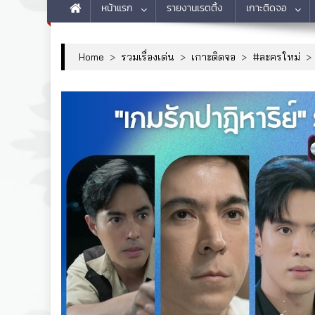
หน้าแรก
รายงานเรตติ้ง
เกาะติดจอ
Home
>
รวมเรื่องเด่น
>
เกาะติดจอ
>
#ละครใหม่
>