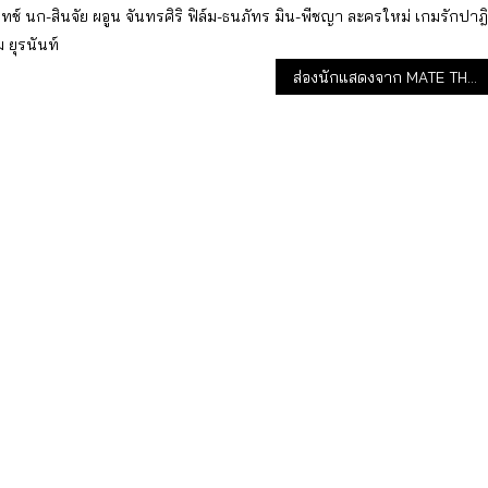
อทช์
นก-สินจัย
ผอูน จันทรศิริ
ฟิล์ม-ธนภัทร
มิน-พีชญา
ละครใหม่
เกมรักปาฎิ
 ยุรนันท์
ส่องนักแสดงจาก MATE THE SERIES ใครรับบทอะไรกันบ้าง