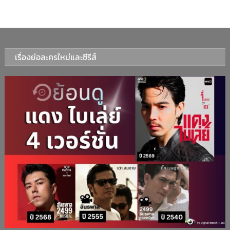
เรื่องย่อละครใหม่และซีรีส์