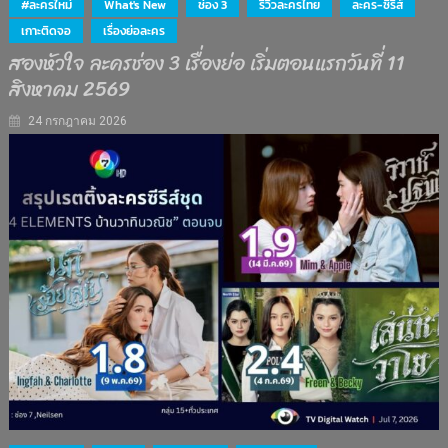
#ละครใหม่
What's New
ช่อง 3
รีวิวละครไทย
ละคร-ซีรีส์
เกาะติดจอ
เรื่องย่อละคร
สองหัวใจ ละครช่อง 3 เรื่องย่อ เริ่มตอนแรกวันที่ 11
สิงหาคม 2569
24 กรกฎาคม 2026