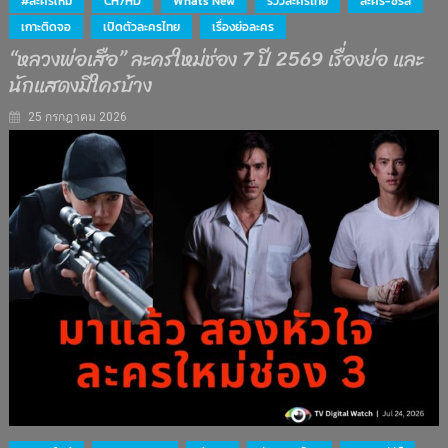
#ละครใหม่
CH7HD
What's New
รีวิวละครไทย
ละคร-ซีรีส์
เกาะติดจอ
เปิดตัวละครไทย
เรื่องย่อละคร
“หลวงพ่อเสือ” ละครใหม่ช่อง 7 ปี 2569 เรื่องย่อ และ
นักแสดงมีใครบ้าง
25 กรกฎาคม 2026