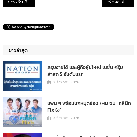
แนะแนวเรื่อง
ช่องวัน 31 เปิดตัวท็อปสตาร์ “เกมรักปาฎิหาริย์”
กรี๊ดฮอลล์แตก! “หลิงหลิง-ออม” จัดเต็มความฟินแฟนมีต ครั้งที่ 2
ข่าวล่าสุด
สรุปรายได้ และผู้ถือหุ้นใหญ่ เนชั่น กรุ๊ป
ล่าสุด 5 อันดับแรก
8 สิงหาคม 2026
แฟน ๆ พร้อมปักหมุดช่อง 7HD ชม “คลินิก
Fix ใจ”
8 สิงหาคม 2026