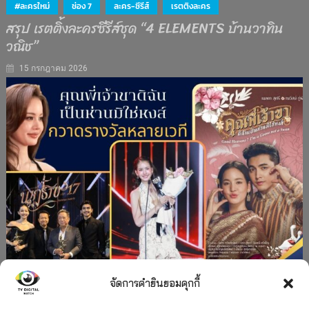
#ละครใหม่
ช่อง 7
ละคร-ซีรีส์
เรตติงละคร
สรุป เรตติ้งละครซีรีส์ชุด “4 ELEMENTS บ้านวาทิน
วณิช”
15 กรกฎาคม 2026
จัดการคำยินยอมคุกกี้
#ละครใหม่
TV
ช่อง 3
รางวัล
ละคร-ซีรีส์