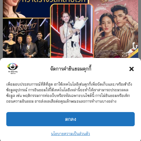
จัดการคำยินยอมคุกกี้
#ละครใหม่
TV
ช่อง 3
รางวัล
ละคร-ซีรีส์
”คุณพี่เจ้าขาดิฉันเป็นห่านมิใช่หงส์” กวาดรางวัล
เพื่อมอบประสบการณ์ที่ดีที่สุด เราใช้เทคโนโลยีเช่นคุกกี้เพื่อจัดเก็บและ/หรือเข้าถึง
ข้อมูลอุปกรณ์ การยินยอมให้ใช้เทคโนโลยีเหล่านี้จะทำให้เราสามารถประมวลผล
เพียบ จาก 8 เวที
ข้อมูล เช่น พฤติกรรมการท่องเว็บหรือรหัสเฉพาะบนไซต์นี้ การไม่ยินยอมหรือเพิก
ถอนความยินยอม อาจส่งผลเสียต่อคุณลักษณะและการทำงานบางอย่าง
12 กรกฎาคม 2026
ตกลง
2026 TV Digital Watch All Rights Reserved.
TV Digital Watch ทีวีดิจิทัลวอทช์
ติดต่อ
นโยบายความเป็นส่วนตัว
นโยบายความเป็นส่วนตัว
รวมเรตติ้ง 2018-2022
สื่อวีดิทัศน์
เกี่ยวกับเรา