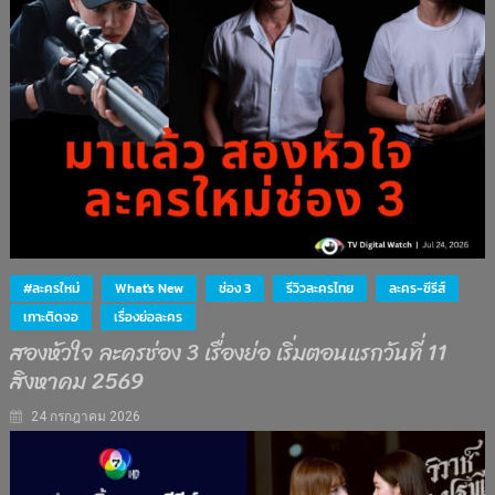
#ละครใหม่
What's New
ช่อง 3
รีวิวละครไทย
ละคร-ซีรีส์
เกาะติดจอ
เรื่องย่อละคร
สองหัวใจ ละครช่อง 3 เรื่องย่อ เริ่มตอนแรกวันที่ 11
สิงหาคม 2569
24 กรกฎาคม 2026