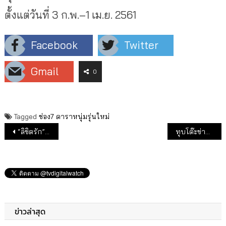
ตั้งแต่วันที่ 3 ก.พ.–1 เม.ย. 2561
Facebook
Twitter
Gmail
0
Tagged
ช่อง7
ดาราหนุ่มรุ่นใหม่
แนะแนวเรื่อง
“ลิขิตรัก” เปิดตลาดจีน
ทุบโต๊ะข่าว VS ไทยรัฐนิวส์โชว์ บุกไพรม์ไทม์ ฝ่าดงบันเทิง
ข่าวล่าสุด