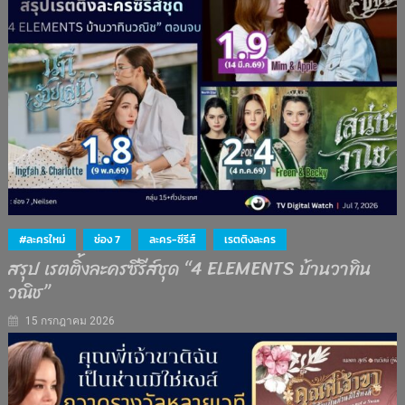
#ละครใหม่
ช่อง 7
ละคร-ซีรีส์
เรตติงละคร
สรุป เรตติ้งละครซีรีส์ชุด “4 ELEMENTS บ้านวาทิน
วณิช”
15 กรกฎาคม 2026