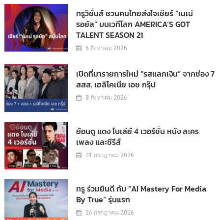
ทรูวิชั่นส์ ชวนคนไทยส่งใจเชียร์ “เนเน่
รอยัล” บนเวทีโลก AMERICA’S GOT
TALENT SEASON 21
6 สิงหาคม 2026
เปิดที่มารายการใหม่ “รสแลกเงิน” จากช่อง 7
สสส. เฮลิโคเนีย เอช กรุ๊ป
3 สิงหาคม 2026
ย้อนดู แดง ไบเล่ย์ 4 เวอร์ชั่น หนัง ละคร
เพลง และซีรีส์
31 กรกฎาคม 2026
ทรู ร่วมยินดี กับ “AI Mastery For Media
By True” รุ่นแรก
26 กรกฎาคม 2026