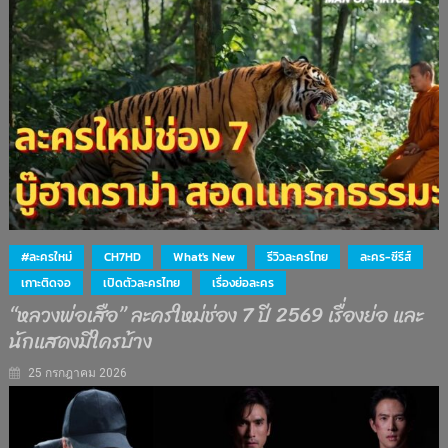
#ละครใหม่
CH7HD
What's New
รีวิวละครไทย
ละคร-ซีรีส์
เกาะติดจอ
เปิดตัวละครไทย
เรื่องย่อละคร
“หลวงพ่อเสือ” ละครใหม่ช่อง 7 ปี 2569 เรื่องย่อ และ
นักแสดงมีใครบ้าง
25 กรกฎาคม 2026