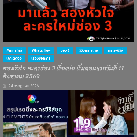
#ละครใหม่
What's New
ช่อง 3
รีวิวละครไทย
ละคร-ซีรีส์
เกาะติดจอ
เรื่องย่อละคร
สองหัวใจ ละครช่อง 3 เรื่องย่อ เริ่มตอนแรกวันที่ 11
สิงหาคม 2569
24 กรกฎาคม 2026