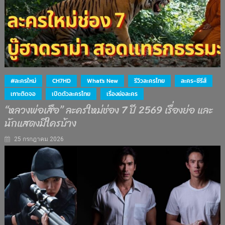
#ละครใหม่
CH7HD
What's New
รีวิวละครไทย
ละคร-ซีรีส์
เกาะติดจอ
เปิดตัวละครไทย
เรื่องย่อละคร
“หลวงพ่อเสือ” ละครใหม่ช่อง 7 ปี 2569 เรื่องย่อ และ
นักแสดงมีใครบ้าง
25 กรกฎาคม 2026