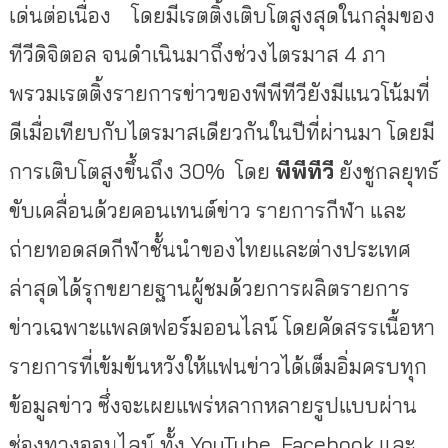
เด่นต่อเนื่อง โดยมีเรตติ้งเติบโตสูงสุดในกลุ่มของ
ทีวีดิจิตอล จนดำเนินมาถึงช่วงไตรมาส 4 ภา
พรวมเรตติ้งรายการข่าวของพีพีทีวียังมีแนวโน้มที่
ดีเมื่อเทียบกับไตรมาสเดียวกันในปีที่ผ่านมา โดยมี
การเติบโตสูงขึ้นถึง 30% โดย
พีพีทีวี
ยังชูกลยุทธ์
ขับเคลื่อนด้วยคอนเทนต์ข่าว รายการกีฬา และ
ถ่ายทอดสดกีฬาชั้นนำของไทยและต่างประเทศ
ล่าสุดได้รุกขยายฐานผู้ชมด้วยการผลิตรายการ
ข่าวเฉพาะแพลตฟอร์มออนไลน์ โดยคัดสรรเนื้อหา
รายการที่เข้มข้นหวังให้แฟนข่าวได้เต็มอิ่มครบทุก
ข้อมูลข่าว ซึ่งจะเผยแพร่หลากหลายรูปแบบผ่าน
ช่องทางออนไลน์ ทั้ง
YouTube
,
Facebook
และ