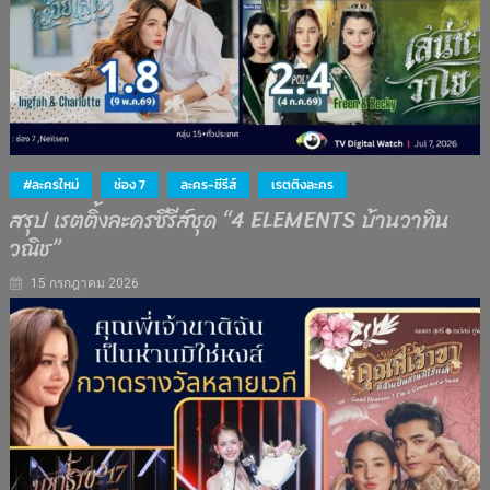
#ละครใหม่
ช่อง 7
ละคร-ซีรีส์
เรตติงละคร
สรุป เรตติ้งละครซีรีส์ชุด “4 ELEMENTS บ้านวาทิน
วณิช”
15 กรกฎาคม 2026