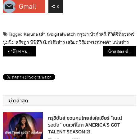
Gmail
0
Tagged
Karuna เล่า
tvdigitalwatch
กรุณา บัวคำศรี
ทีวีดิจิทัลวอทช์
นุ่มนิ่ม ตรีชฎา
พีพีทีวี
เปิดโต๊ะข่าว
เสถียร วิริยะพรรณพงศา
แฟนข่าว
แนะแนวเรื่อง
“อ๊อฟ ชนะพล” ชวนดู ‘หุบพญาเสือ’ รีรัน 23 ธันวาคมนี้
นักแสดง ช่อง 3 รวมก๊วนน้องพี่รับพรดี ๆ สวัสดีปีมังกรทอง
ข่าวล่าสุด
ทรูวิชั่นส์ ชวนคนไทยส่งใจเชียร์ “เนเน่
รอยัล” บนเวทีโลก AMERICA’S GOT
TALENT SEASON 21