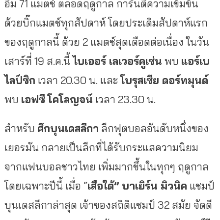
อิ่ม 71 แมตช์ ตลอดฤดูกาล การันตีความเข้มข้น
ด้วยบิ๊กแมตช์ทุกสัปดาห์ โดยประเดิมสัปดาห์แรก
ของฤดูกาลนี้ ด้วย 2 แมตช์สุดเดือดต่อเนื่อง ในวัน
เสาร์ที่ 19 ส.ค.นี้
ไบเออร์ เลเวอร์คูเซ่น
พบ
แอร์เบ
ไลป์ซิก
เวลา 20.30 น. และ
โบรุสเซีย ดอร์ทมุนด์
พบ
เอฟซี
โคโลญจน์
เวลา 23.30 น.
สำหรับ
ศึกบุนเดสลีกา
ลีกฟุตบอลอันดับหนึ่งของ
เยอรมัน กลายเป็นลีกที่ได้รับกระแสความนิยม
จากแฟนบอลชาวไทย เพิ่มมากขึ้นในทุกๆ ฤดูกาล
โดยเฉพาะปีนี้ เมื่อ
“
เสือใต้
”
บาเยิร์น มิวนิค
แชมป์
บุนเดสลีกาล่าสุด เจ้าของสถิติแชมป์
32
สมัย จัดดี