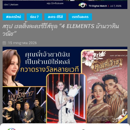
#ละครใหม่
ช่อง 7
ละคร-ซีรีส์
เรตติงละคร
สรุป เรตติ้งละครซีรีส์ชุด “4 ELEMENTS บ้านวาทิน
วณิช”
15 กรกฎาคม 2026