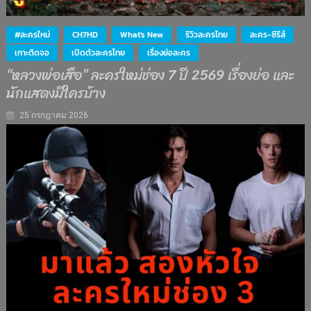
#ละครใหม่
CH7HD
What's New
รีวิวละครไทย
ละคร-ซีรีส์
เกาะติดจอ
เปิดตัวละครไทย
เรื่องย่อละคร
“หลวงพ่อเสือ” ละครใหม่ช่อง 7 ปี 2569 เรื่องย่อ และ
นักแสดงมีใครบ้าง
25 กรกฎาคม 2026