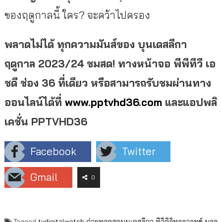
ของฤดูกาลนี้ ใคร
?
จะคว้าไปครอง
พลาดไม่ได้ ทุกความมันส์ของ
บุนเดสลีกา
ฤดูกาล 2023/24
ชมสด!
ทางหน้าจอ พีพีทีวี เอ
ชดี ช่อง 36 ที่เดียว หรือสามารถรับชมผ่านทาง
ออนไลน์ได้ที่
www.pptvhd36.com
และ
แอปพลิ
เคชั่น
PPTVHD
36
Facebook
Twitter
Gmail
0
Tagged
tvdigitalwatch
ถ่ายทอดสดบุนเดสลีกา
ทีวีดิจิทอลวอทข์
บอล