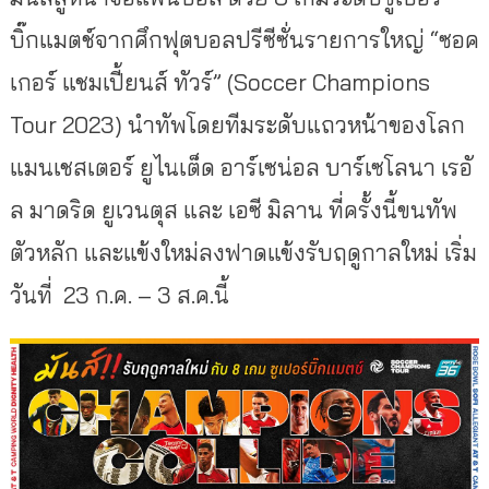
บิ๊กแมตช์จากศึกฟุตบอลปรีซีซั่นรายการใหญ่ “ซอค
เกอร์ แชมเปี้ยนส์ ทัวร์” (Soccer Champions
Tour 2023) นำทัพโดยทีมระดับแถวหน้าของโลก
แมนเชสเตอร์ ยูไนเต็ด อาร์เซน่อล บาร์เซโลนา เรอั
ล มาดริด ยูเวนตุส และ เอซี มิลาน ที่ครั้งนี้ขนทัพ
ตัวหลัก และแข้งใหม่ลงฟาดแข้งรับฤดูกาลใหม่ เริ่ม
วันที่ 23 ก.ค. – 3 ส.ค.นี้