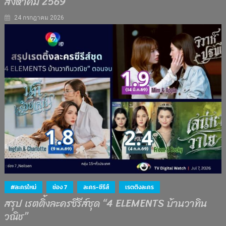
สิงหาคม 2569
24 กรกฎาคม 2026
#ละครใหม่
ช่อง 7
ละคร-ซีรีส์
เรตติงละคร
สรุป เรตติ้งละครซีรีส์ชุด “4 ELEMENTS บ้านวาทิน
วณิช”