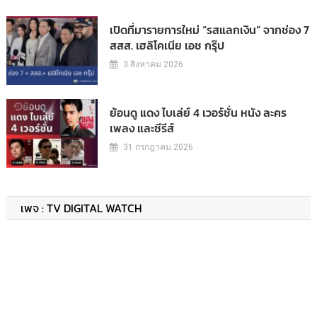
เปิดที่มารายการใหม่ “รสแลกเงิน” จากช่อง 7
สสส. เฮลิโคเนีย เอช กรุ๊ป
3 สิงหาคม 2026
ย้อนดู แดง ไบเล่ย์ 4 เวอร์ชั่น หนัง ละคร
เพลง และซีรีส์
31 กรกฎาคม 2026
เพจ : TV DIGITAL WATCH