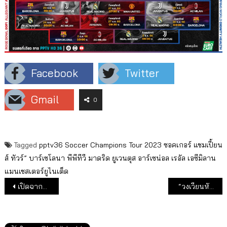
Facebook
Twitter
Gmail
0
Tagged
pptv36
Soccer Champions Tour 2023
ซอคเกอร์ แชมเปี้ยน
ส์ ทัวร์”
บาร์เซโลนา
พีพีทีวี
มาดริด
ยูเวนตุส
อาร์เซน่อล
เรอัล
เอซีมิลาน
แมนเชสเตอร์ยูไนเต็ด
แนะแนวเรื่อง
เปิดฉากละคร “จอมโจรดอกไม้ขาว” ตอนแรก 19 ก.ค.นี้
“วงเวียนหัวใจ” ละครรีรัน ฟาดเรตติ้งดีต่อใจ