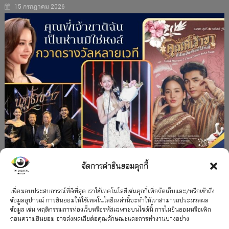
15 กรกฎาคม 2026
จัดการคำยินยอมคุกกี้
#ละครใหม่
TV
ช่อง 3
รางวัล
ละคร-ซีรีส์
”คุณพี่เจ้าขาดิฉันเป็นห่านมิใช่หงส์” กวาดรางวัล
เพื่อมอบประสบการณ์ที่ดีที่สุด เราใช้เทคโนโลยีเช่นคุกกี้เพื่อจัดเก็บและ/หรือเข้าถึง
ข้อมูลอุปกรณ์ การยินยอมให้ใช้เทคโนโลยีเหล่านี้จะทำให้เราสามารถประมวลผล
เพียบ จาก 8 เวที
ข้อมูล เช่น พฤติกรรมการท่องเว็บหรือรหัสเฉพาะบนไซต์นี้ การไม่ยินยอมหรือเพิก
ถอนความยินยอม อาจส่งผลเสียต่อคุณลักษณะและการทำงานบางอย่าง
12 กรกฎาคม 2026