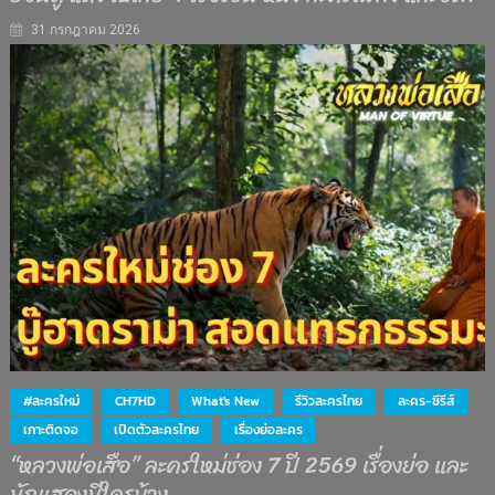
31 กรกฎาคม 2026
#ละครใหม่
CH7HD
What's New
รีวิวละครไทย
ละคร-ซีรีส์
เกาะติดจอ
เปิดตัวละครไทย
เรื่องย่อละคร
“หลวงพ่อเสือ” ละครใหม่ช่อง 7 ปี 2569 เรื่องย่อ และ
นักแสดงมีใครบ้าง