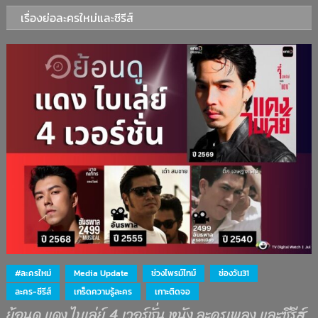
เรื่องย่อละครใหม่และซีรีส์
#ละครใหม่
Media Update
ช่วงไพรม์ไทม์
ช่องวัน31
ละคร-ซีรีส์
เกร็ดความรู้ละคร
เกาะติดจอ
ย้อนดู แดง ไบเล่ย์ 4 เวอร์ชั่น หนัง ละครเพลง และซีรีส์