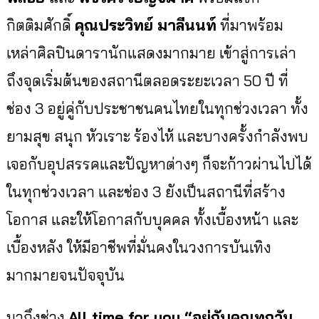
กิตติมศักดิ์
คุณประวิทย์ มาลีนนท์
ที่มาพร้อม
เหล่าศิลปินดารานั
กแสดงมากมาย เข้าสู่การเล่า
ถึงจุดเริ่มต้
นของสถานีตลอดระยะเวลา 50 ปี ที่
ช่อง 3 อยู่คู่กับประชาชนคนไทยในทุกช่
วงเวลา ทั้ง
ยามสุข สนุก หัวเราะ ร้องไห้ และบางครั้งกำลังพบ
เจอกับอุ
ปสรรคและปัญหาต่างๆ ก็จะก้าวผ่านไปได้
ในทุกช่วงเวลา และช่อง 3 ยังเป็นสถานีที่สร้าง
โอกาส และให้โอกาสกับบุคคล ทั้งเบื้องหน้า และ
เบื้องหลัง ให้มีอาชีพที่มั่นคงในวงการบั
นเทิง
มากมายจนปัจจุบัน
มาถึงช่วง
All time for you “
อยู่กับคุณทุกวัน