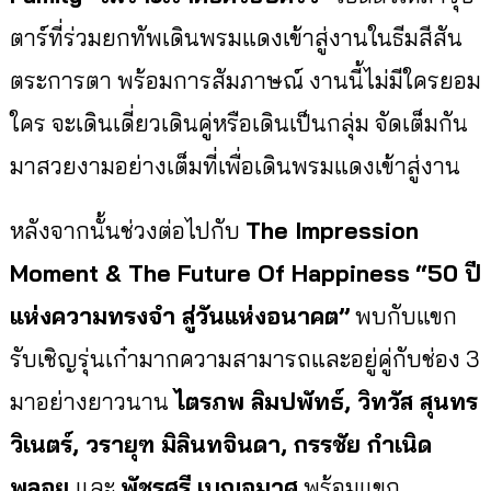
ตาร์ที่ร่วมยกทั
พเดินพรมแดงเข้าสู่งานในธีมสีสั
น
ตระการตา พร้อมการสัมภาษณ์ งานนี้ไม่มีใครยอม
ใคร จะเดินเดี่ยวเดินคู่หรือเดินเป็
นกลุ่ม จัดเต็มกัน
มาสวยงามอย่างเต็มที่
เพื่อเดินพรมแดงเข้าสู่งาน
หลังจากนั้นช่วงต่อไปกับ
The Impression
Moment & The Future Of Happiness
“
50 ปี
แห่งความทรงจำ สู่วันแห่งอนาคต
”
พบกับแขก
รับเชิญรุ่นเก๋
ามากความสามารถและอยู่คู่กับช่
อง 3
มาอย่างยาวนาน
ไตรภพ ลิมปพัทธ์, วิทวัส สุนทร
วิเนตร์, วรายุฑ มิลินทจินดา, กรรชัย กำเนิด
พลอย
และ
พัชรศรี เบญจมาศ
พร้อมแขก