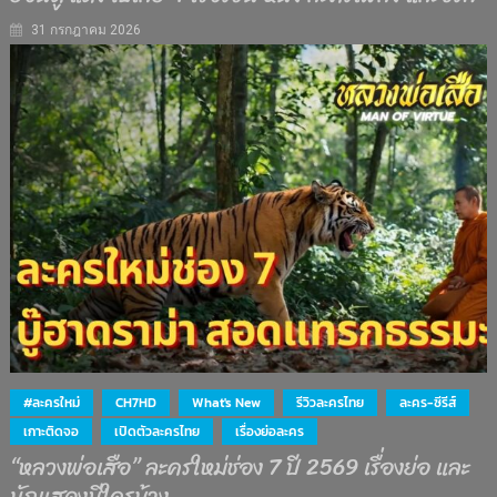
31 กรกฎาคม 2026
#ละครใหม่
CH7HD
What's New
รีวิวละครไทย
ละคร-ซีรีส์
เกาะติดจอ
เปิดตัวละครไทย
เรื่องย่อละคร
“หลวงพ่อเสือ” ละครใหม่ช่อง 7 ปี 2569 เรื่องย่อ และ
นักแสดงมีใครบ้าง