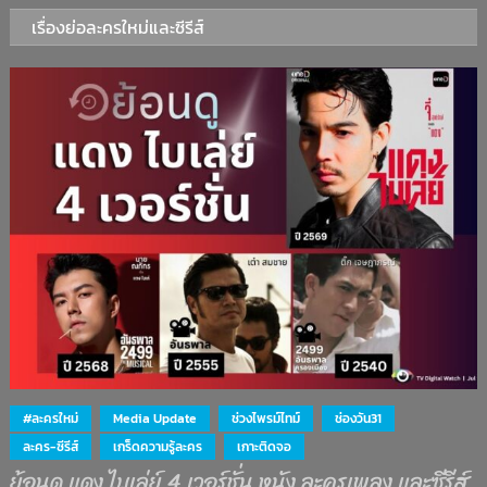
เรื่องย่อละครใหม่และซีรีส์
#ละครใหม่
Media Update
ช่วงไพรม์ไทม์
ช่องวัน31
ละคร-ซีรีส์
เกร็ดความรู้ละคร
เกาะติดจอ
ย้อนดู แดง ไบเล่ย์ 4 เวอร์ชั่น หนัง ละครเพลง และซีรีส์