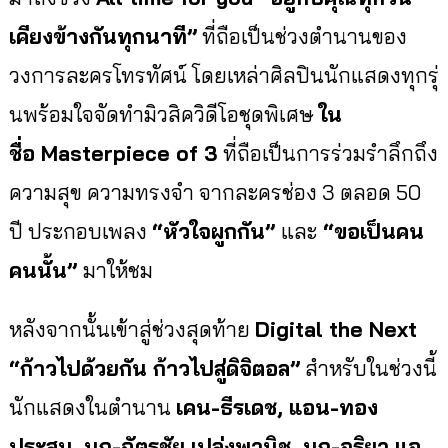
เคียงข้างกันทุกนาที
”
ที่ถือเป็นช่
วงตำนานของ
วงการละครโทรทัศน์ โดยเหล่าศิลปินนักแสดงทุกรุ่
นพร้อมใจจัดทำมิวสิควิดีโอชุดพิ
เศษ
ใน
ชื่อ
Masterpiece of 3
ที่ถือเป็นการร่วมรำลึกถึ
ง
ความสุข ความทรงจำ จากละครช่อง 3 ตลอด 50
ปี ประกอบเพลง
“
หัวใจผูกกัน
”
และ
“
ขอเป็นคน
คนนั้น
”
มาให้ชม
หลังจากนั้นเข้าสู่ช่วงสุดท้าย
Digital the Next
“
ก้าวไปด้วยกัน ก้าวไปสู่ดิจิตอล
”
สำหรับในช่วงนี้
นักแสดงในตำนาน
เคน-ธีรเดช, แอน-ทอง
ประสม, นก-ฉัตรชัย เปล่งพานิช, นก-จริยา แอ