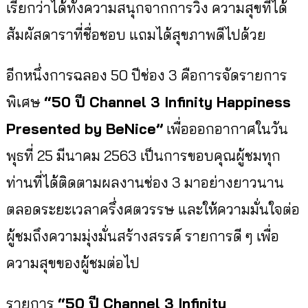
เรียกว่าได้ทั้งความสนุ
กจากการวิ่ง ความสุขที่ได้
สัมผัสดาราที่ชื่
อชอบ แถมได้สุขภาพดีไปด้วย
อีกหนึ่งการฉลอง
50
ปีช่อง
3
คือการจัดรายการ
พิเศษ
“
50 ปี
Channel 3 Infinity Happiness
Presented by BeNice”
เพื่อออกอากาศในวัน
พุธที่
25
มีนาคม
2563
เป็นการขอบคุณผู้ชมทุก
ท่าน
ที่
ได้ติดตามผลงานช่อง 3 มาอย่างยาวนาน
ตลอดระยะเวลาครึ่
งศตวรรษ และให้ความมั่นใจต่อ
ผู้ชมถึ
งความมุ่งมั่นสร้างสรรค์ รายการดี ๆ เพื่อ
ความสุขของผู้ชมต่อไป
รายการ
“
50 ปี
Channel 3 Infinity