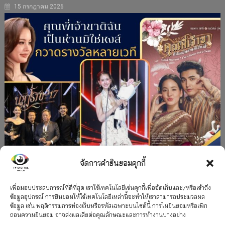
15 กรกฎาคม 2026
จัดการคำยินยอมคุกกี้
#ละครใหม่
TV
ช่อง 3
รางวัล
ละคร-ซีรีส์
”คุณพี่เจ้าขาดิฉันเป็นห่านมิใช่หงส์” กวาดรางวัล
เพื่อมอบประสบการณ์ที่ดีที่สุด เราใช้เทคโนโลยีเช่นคุกกี้เพื่อจัดเก็บและ/หรือเข้าถึง
ข้อมูลอุปกรณ์ การยินยอมให้ใช้เทคโนโลยีเหล่านี้จะทำให้เราสามารถประมวลผล
เพียบ จาก 8 เวที
ข้อมูล เช่น พฤติกรรมการท่องเว็บหรือรหัสเฉพาะบนไซต์นี้ การไม่ยินยอมหรือเพิก
ถอนความยินยอม อาจส่งผลเสียต่อคุณลักษณะและการทำงานบางอย่าง
12 กรกฎาคม 2026