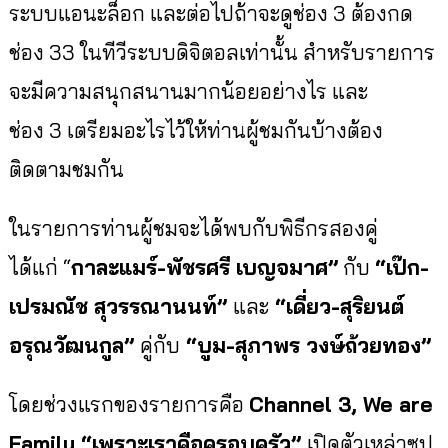
ระบบแอนะล็อก และต่อไปถ้าจะดูช่อง
3
ต้องกด
ช่อง
33
ในทีวีระบบดิจิตอลเท่านั้น สำหรับรายการ
จะมีความสนุ
กสนานมากน้อยอย่างไร และ
ช่อง
3
เตรียมอะไรไว้ให้ท่านผู้ชมกันบ้
างต้อง
ติดตามชมกัน
ในรายการท่านผู้ชมจะได้พบกับพิ
ธีกรสองคู่
ได้แก่
“
กาละแมร์-พัชรศรี เบญจมาศ
”
กับ
“
เป๊ก-
เปรมณัช สุวรรณานนท์
”
และ
“
เดี่ยว-
สุริยนต์
อรุณวัฒนกูล
”
คู่กับ
“
บูม-
สุภาพร วงษ์ถ้วยทอง
”
โดยช่วงแรกของรายการคือ
Channel 3, We are
Family “
เพราะเราคือครอบครัว
”
เปิดตัวเหล่าซุป