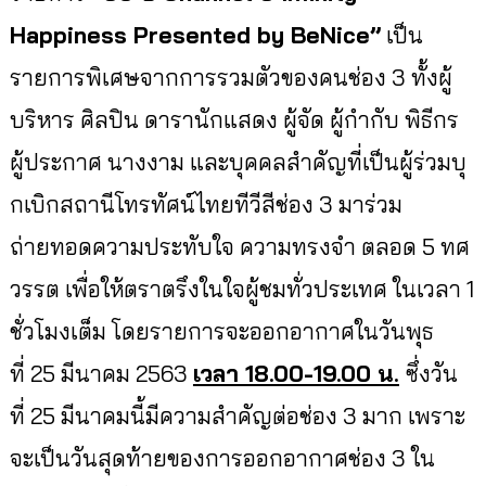
Happiness Presented by BeNice”
เป็น
รายการพิเศษจากการรวมตัว
ของ
คนช่อง 3 ทั้งผู้
บริหาร ศิลปิน ดารานักแสดง ผู้จัด ผู้กำกับ พิธีกร
ผู้ประกาศ นางงาม และบุคคลสำคัญที่เป็นผู้ร่วมบุ
กเบิกสถานีโทรทัศน์ไทยทีวีสีช่
อง 3 มาร่วม
ถ่ายทอดความประทับใจ ความทรงจำ ตลอด
5
ทศ
วรรต เพื่อให้ตราตรึงในใจผู้ชมทั่
วประเทศ ในเวลา 1
ชั่วโมงเต็ม โดยรายการจะออกอากาศในวันพุธ
ที่
25
มีนาคม
2563
เวลา 18.00-19.00 น.
ซึ่งวัน
ที่
25
มีนาคมนี้มีความสำคัญต่อช่อง
3
มาก เพราะ
จะเป็นวันสุดท้
ายของการออกอากาศช่อง
3
ใน