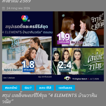
สิงหาคม 2569
24 กรกฎาคม 2026
#ละครใหม่
ช่อง 7
ละคร-ซีรีส์
เรตติงละคร
สรุป เรตติ้งละครซีรีส์ชุด “4 ELEMENTS บ้านวาทิน
วณิช”