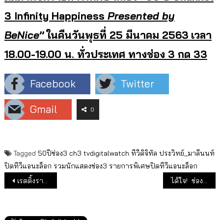
3 Infinity Happiness
Presented by
BeNice
”
ในคืนวันพุธที่ 25 มีนาคม 2563
เวลา
18.00-19.00 น. ทั่วประเทศ ทางช่อง 3 กด 33
Facebook
Twitter
Gmail
0
Tagged
50ปีช่อง3
ch3
tvdigitalwatch
ทีวีดิจิทัล
ประวิทย์_มาลีนนท์
ปิดทีวีแอนะล็อก
รวมนักแสดงช่อง3
รายการพิเศษปิดทีวีแอนะล็อก
แนะแนวเรื่อง
เรตติ้งรายการปกติ และแถลงการณ์ นายกสู้โควิด-19 วันที่ 17 มี.ค.63
ได้ใจ! ช่อง 7 ซื้อประกันโควิด-19 ให้พนักงาน