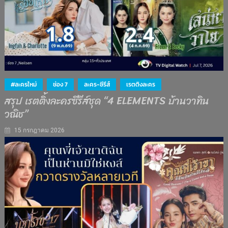
#ละครใหม่
ช่อง 7
ละคร-ซีรีส์
เรตติงละคร
สรุป เรตติ้งละครซีรีส์ชุด “4 ELEMENTS บ้านวาทิน
วณิช”
15 กรกฎาคม 2026