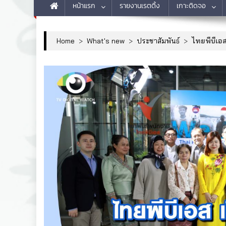
หน้าแรก
รายงานเรตติ้ง
เกาะติดจอ
Home
>
What's new
>
ประชาสัมพันธ์
>
ไทยพีบีเอส