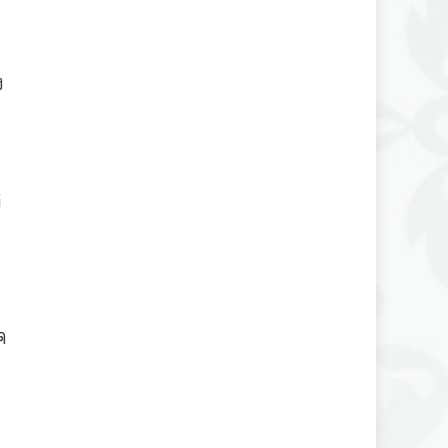
ง
ศ
ค
e