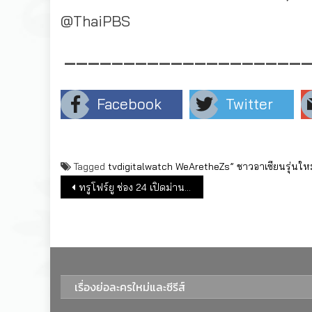
@ThaiPBS
——————————
——————————
Facebook
Twitter
Tagged
tvdigitalwatch
WeAretheZs”
ชาวอาเซียนรุ่นใหม
แนะแนวเรื่อง
ทรูโฟร์ยู ช่อง 24 เปิดม่าน “มูฟวี่ พรีเมียร์” ทุกวันอาทิตย์
เรื่องย่อละครใหม่และซีรีส์