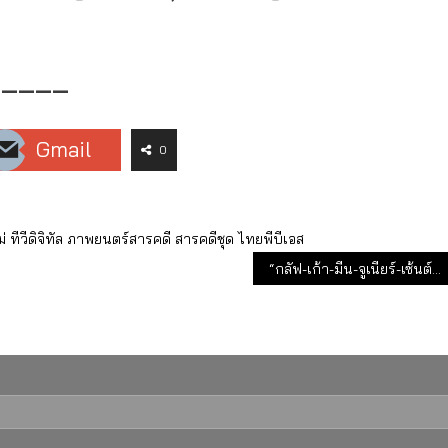
—————
Gmail
0
่
ทีวีดิจิทัล
ภาพยนตร์สารคดี
สารคดีชุด
ไทยพีบีเอส
“กลัฟ-เก้า-มีน-จูเนียร์-เซ้นต์-เทศน์” พร้อมไฝว้ ศึก “Beloved Festival 53 ปี