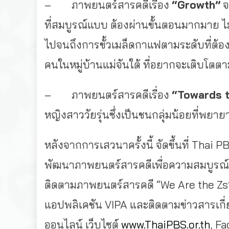
– ภาพยนตร์สารคดีเรื่อง
“Growth”
จ
ที่สมบูรณ์แบบ ต้องผ่านขั้นตอนมากมาย ไม
ไปจนถึงการขั้วเมล็ดกาแฟตามระดับที่ต้องก
คนในหมู่บ้านแม่จันใต้ ที่อยากจะเติบโตต
– ภาพยนตร์สารคดีเรื่อง
“Towards 
หญิงสาววัยรุ่นซึ่งเป็นชนกลุ่มน้อยที่พยาย
หลังจากการเสวนาครั้งนี้ จัดขึ้นที่ Tha
พัฒนาภาพยนตร์สารคดีเพื่อความสมบูร
ติดตามภาพยนตร์สารคดี “We Are the Zs”
แอปพลิเคชัน VIPA และติดตามข่าวสารเกี่
ออนไลน์ เว็บไซต์
www.ThaiPBS.or.th
, F