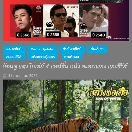
#ละครใหม่
Media Update
ช่วงไพรม์ไทม์
ช่องวัน31
ละคร-ซีรีส์
เกร็ดความรู้ละคร
เกาะติดจอ
ย้อนดู แดง ไบเล่ย์ 4 เวอร์ชั่น หนัง ละครเพลง และซีรีส์
31 กรกฎาคม 2026