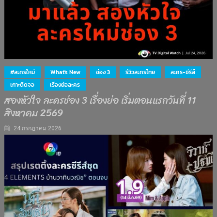
#ละครใหม่
What's New
ช่อง 3
รีวิวละครไทย
ละคร-ซีรีส์
เกาะติดจอ
เรื่องย่อละคร
สองหัวใจ ละครช่อง 3 เรื่องย่อ เริ่มตอนแรกวันที่ 11
สิงหาคม 2569
24 กรกฎาคม 2026