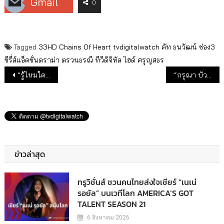
Gmail
0
Tagged
33HD
Chains Of Heart
tvdigitalwatch
คัท ธนวัฒน์
ช่อง3
ซีรี่ส์แอ็คชั่นดราม่า
ตรวนธรณี
ทีวีดิจิทัล
ไฮด์ ศรุญสธร
แนะแนวเรื่อง
“รู้ไหมใครโสด 2023 SPECIAL” ประเดิมเทปแรกของปี
“กรุณา บัวคำศรี” ลุยพื้นที่จริง รายงานสด! สงครามในยูเครน
ข่าวล่าสุด
ทรูวิชั่นส์ ชวนคนไทยส่งใจเชียร์ “เนเน่
รอยัล” บนเวทีโลก AMERICA’S GOT
TALENT SEASON 21
6 สิงหาคม 2026