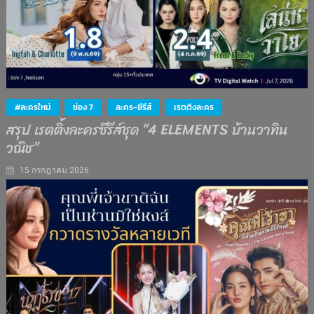
#ละครใหม่
ช่อง 7
ละคร-ซีรีส์
เรตติงละคร
สรุป เรตติ้งละครซีรีส์ชุด “4 ELEMENTS บ้านวาทิน
วณิช”
15 กรกฎาคม 2026