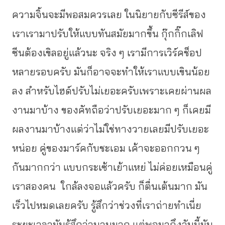
ความจิ้นจะมีพอสมควรเลย ในนิยายกับซีรีส์ของ
เราเรามาปรับให้แบบทันสมัยมากขึ้น กุ๊กกิ๊กเลิฟ
ซีนต้องเขิลอยู่แล้วนะ จริง ๆ เรามีการเวิร์คช็อป
หลายรอบครับ มันก็อาจจะทำให้เราแบบเขินน้อย
ลง สำหรับไฮด์ปรับไม่เยอะครับเพราะเคยผ่านผล
งานมาบ้าง ของคัทถือว่าปรับเยอะมาก ๆ ก็เคยมี
ผลงานมาบ้างแต่ว่าไม่ใช่ทางวายเลยมีปรับเยอะ
หน่อย คู่ของมาร์คกับชะเอม เค้าจะออกกวน ๆ
กันมากกว่า แบบกระเซ้าเย้าแหย่ ไม่ค่อยเหมือนคู่
เราสองคน ใกล้ลงจอแล้วครับ ก็ตื่นเต้นมาก มัน
เร็วไปหมดเลยครับ รู้สึกว่าช่วงที่เราถ่ายทำเนี่ย
ระยะเวลามันรู้สึกว่านานมาก แต่พอมาถึงวันนี้มัน