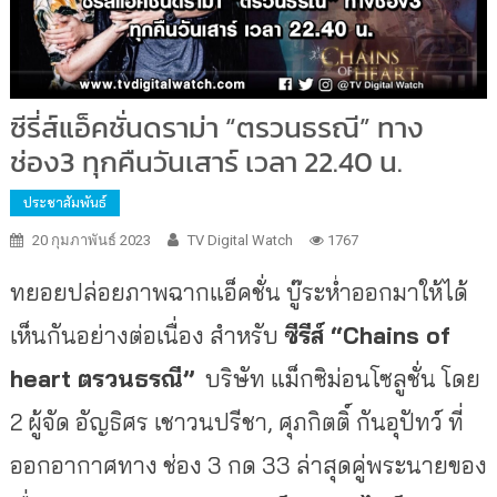
ซีรี่ส์แอ็คชั่นดราม่า “ตรวนธรณี” ทาง
ช่อง3 ทุกคืนวันเสาร์ เวลา 22.40 น.
ประชาสัมพันธ์
20 กุมภาพันธ์ 2023
TV Digital Watch
1767
ทยอยปล่อยภาพฉากแอ็คชั่น บู๊ระห่ำออกมาให้ได้
เห็นกันอย่างต่อเนื่อง สำหรับ
ซีรีส์ “
Chains of
heart ตรวนธรณี”
บริษัท แม็กซิม่อนโซลูชั่น โดย
2 ผู้จัด อัญธิศร เชาวนปรีชา, ศุภกิตติ์ กันอุปัทว์ ที่
ออกอากาศทาง ช่อง 3 กด 33 ล่าสุดคู่พระนายของ