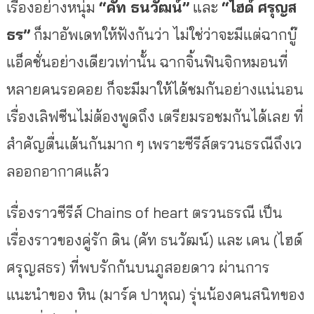
เรื่องอย่างหนุ่ม
“คัท ธนวัฒน์”
และ
“ไฮด์ ศรุญส
ธร”
ก็มาอัพเดทให้ฟังกันว่า ไม่ใช่ว่าจะมีแต่ฉากบู๊
แอ็คชั่นอย่างเดียวเท่านั้น ฉากจิ้นฟินจิกหมอนที่
หลายคนรอคอย ก็จะมีมาให้ได้ชมกันอย่างแน่นอน
เรื่องเลิฟซีนไม่ต้องพูดถึง เตรียมรอชมกันได้เลย ที่
สำคัญตื่นเต้นกันมาก ๆ เพราะซีรีส์ตรวนธรณีถึงเว
ลออกอากาศแล้ว
เรื่องราวซีรีส์ Chains of heart ตรวนธรณี เป็น
เรื่องราวของคู่รัก ดิน (คัท ธนวัฒน์) และ เคน (ไฮด์
ศรุญสธร) ที่พบรักกันบนภูสอยดาว ผ่านการ
แนะนำของ หิน (มาร์ค ปาหุณ) รุ่นน้องคนสนิทของ