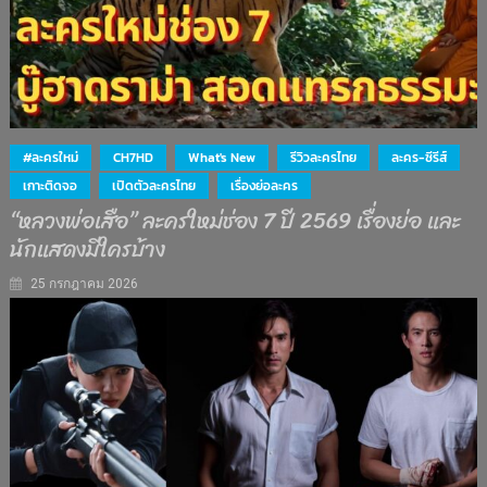
#ละครใหม่
CH7HD
What's New
รีวิวละครไทย
ละคร-ซีรีส์
เกาะติดจอ
เปิดตัวละครไทย
เรื่องย่อละคร
“หลวงพ่อเสือ” ละครใหม่ช่อง 7 ปี 2569 เรื่องย่อ และ
นักแสดงมีใครบ้าง
25 กรกฎาคม 2026