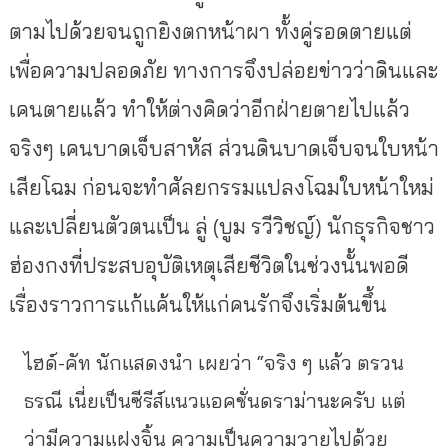
ตามไปด้วยจนถูกยิงตกหน้าผา ทั้งคู่รอดตายแต่
เพื่อความปลอดภัย ทางการจึงปล่อยข่าวว่าดินและ
เคนตายแล้ว ทำให้ต่างคิดว่าอีกฝ่ายตายไปแล้ว
จริงๆ เคนบาดเจ็บสาหัส ส่วนดินบาดเจ็บจนใบหน้า
เสียโฉม ก่อนจะทำศัลยกรรมแปลงโฉมใบหน้าใหม่
และเปลี่ยนตัวตนเป็น ลู่ (บูม รวีวิชญ์) นักธุรกิจชาว
ฮ่องกงที่ประสบอุบัติเหตุเสียชีวิตในช่วงนั้นพอดี
เรื่องราวการแก้แค้นให้แก่คนรักจึงเริ่มต้นขึ้น
ไฮด์-คัท นักแสดงนำ เผยว่า “จริง ๆ แล้ว ตรวน
ธรณี เนี่ยเป็นซีรีส์แนวแอคชั่นดราม่านะครับ แต่
ว่ามีความแฝงจิ้น ความเป็นความวายไปด้วย