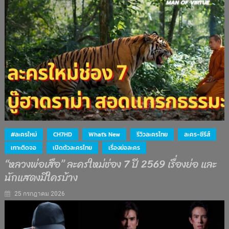
#ละครใหม่
CH7HD
What's New
รีวิวละครไทย
ละคร-ซีรีส์
เกาะติดจอ
เปิดตัวละครไทย
เรื่องย่อละคร
“หลวงพ่อเสือ” ละครใหม่ช่อง 7 ปี 2569 เรื่องย่อ และ
นักแสดงมีใครบ้าง
25 กรกฎาคม 2026