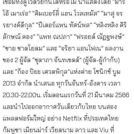
เชื่อมทั้งคู่ไว้ด้วยกันได้หรือไม่ นำแสดงโดย “มาริ
โอ้ เมาเร่อ” “คิมเบอร์ลี่ แอน โวลเทมัส” “มาสุ จร
รยางค์ดีกุล” “ปีเตอร์แพน ทัศน์พล” “หลิงหลิง ศิริ
ลักษณ์ คอง” “แพท ณปภา” “ฟรอยด์ ณัฏฐพงษ์”
“ชาย ชาตโยดม” และ “จริยา แอนโฟเน” ผลงาน
ของ 2 ผู้จัด “ชุดาภา จันทเขตต์” (ผู้จัด-ผู้กำกับ)
และ “ก้อง ปิยะ เศวตพิกุล”แห่งค่าย โซนิกซ์ บูม
2013 จํากัด นำเสนอ ทุกวันจันทร์-อังคาร เวลา
20.30-22.00น. เริ่มตอนแรกวันที่ 21 มีนาคม 2566
และนำไปออกอากาศวันเดียวกับไทย บนสอง
แพลตฟอร์มใหญ่ อย่าง Netflix ที่ประเทศไทย
กัมพูชา เมียนม่าร์ เวียดนาม ลาว และ Viu ที่