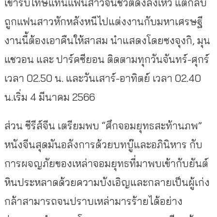
เข้ารับโทษแทนแฟนสาวจนชีวิตดิ่งลงเหว แต่กลับ
ถูกแฟนสาวหักหลังหนีไปแต่งงานกับมหาเศรษฐี
งานนี้ต้องเอาคืนให้สาสม นำแสดงโดยซงจุงกิ, มุน
แชวอน และ ปาร์คซียอน ติดตามทุกวันจันทร์-ศุกร์
เวลา 02.50 น. และวันเสาร์-อาทิตย์ เวลา 02.40
น.เริ่ม 4 มีนาคม 2566
ส่วน ซีรีส์จีน เตรียมพบ “ศึกจอมยุทธสะท้านภพ”
หนังจีนสุดมันอลังการด้วยบทบู๊และอภินิหาร กับ
การผจญภัยของเหล่าจอมยุทธที่มาพบเข้ากับยันต์
หินประหลาดด้วยความบังเอิญและกลายเป็นผู้เก่ง
กล้าสามารถจนปราบเหล่ามารร้ายได้อย่าง