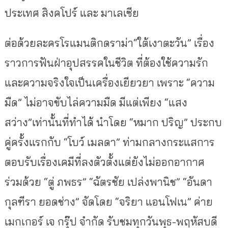
ประเทศ สิงคโปร์ และ มาเลเซีย
ต่อด้วยละครโรแมนติกดราม่า“ใต้เงาตะวัน” เรื่อง
ราวการฟันฝ่าอุปสรรคในชีวิต ที่ต้องใช้ความรัก
และความจริงใจเป็นเครื่องเยียวยา เพราะ “ความ
มืด” ไม่อาจขับไล่ความมืด มีแต่เพียง “แสง
สว่าง”เท่านั้นที่ทำได้ นำโดย “หมาก ปริญ” ประกบ
คู่ครั้งแรกกับ “โบว์ เมลดา” ท่ามกลางกระแสการ
ตอบรับเรื่องเคมีที่ลงตัวตั้งแต่ยังไม่ออกอากาศ
ร่วมด้วย “ตู่ ภพธร” “ฉัตรชัย เปล่งพานิช” “อันดา
กุลฑีรา ยอดช่าง” จัดโดย “จริยา แอนโฟเน” ค่าย
เมกเกอร์ เจ กรุ๊ป จำกัด รับชมทุกวันพุธ-พฤหัสบดี