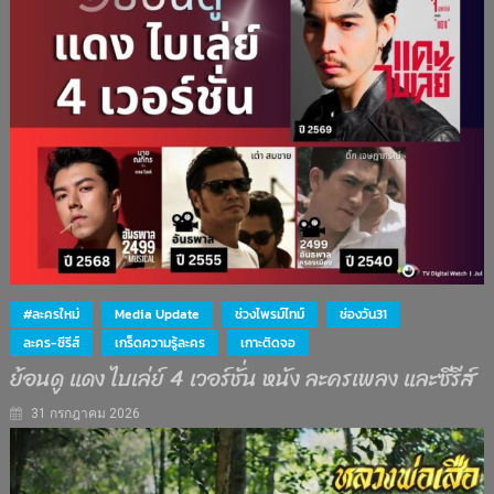
#ละครใหม่
Media Update
ช่วงไพรม์ไทม์
ช่องวัน31
ละคร-ซีรีส์
เกร็ดความรู้ละคร
เกาะติดจอ
ย้อนดู แดง ไบเล่ย์ 4 เวอร์ชั่น หนัง ละครเพลง และซีรีส์
31 กรกฎาคม 2026