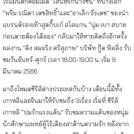
โรแมนติกคอมเมดี้ “เสน่ห์รักนางซิน” ที่นางเอก
“พรีม รณิดา เตชสิทธิ์”และ“อาเล็ก ธีรเดช” ของนำ
แบรนด์รองเท้าสุดกี๊บเก๋ สโลแกน “นุ่ม เบา สบาย
ก่อนตายต้องได้ลอง” กลับมาให้หายคิดถึงอีกครั้ง
ผลงาน “คิง สมจริง ศรีสุภาพ” บริษัท กู๊ด ฟีลลิ่ง รับ
ชมวันจันทร์-ศุกร์ เวลา 18.00-19.00 น. เริ่ม 9
มีนาคม 2566
มาถึงโหมดซีรีส์ต่างประเทศกันบ้าง เดือนนี้มีทั้ง
เกาหลีและจีนมาให้รับชมถึง 3เรื่อง เริ่มที่ ซีรีส์
เกาหลี “ปมรักแรงแค้น” รับชมความแค้นของหนุ่ม
นักศึกษาแพทย์ผู้ไร้เดียงสาด้านความรัก หลังจาก