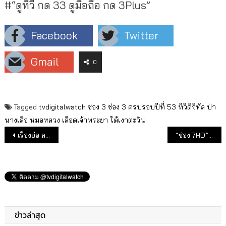
#“ดูทีวี กด 33 ดูมือถือ กด 3Plus”
Facebook
Twitter
Gmail
0
Tagged
tvdigitalwatch
ช่อง 3
ช่อง 3 ครบรอบปีที่ 53
ทีวีดิจิทัล
ป่า
นางเสือ
หมอหลวง
เลือดเจ้าพระยา
ใต้เงาตะวัน
แนะแนวเรื่อง
เรื่องย่อ ละคร “เพลงรัก รอยแค้น”
“ช่อง 7HD” จัดงานรวมตัวนักแสดงแน่น
ข่าวล่าสุด