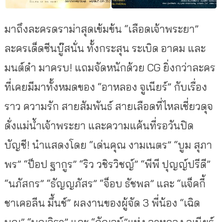
มาถึงละครดราม่าสุดเข้มข้น “เลือดเจ้าพระยา”
ละครเด็ดซีนบู๊สนั่น ทั้งกระสุน ระเบิด อาคม และ
มนต์ดำ มาครบ! แถมจัดหนักด้วย CG ยิ่งกว่าละคร
ที่เคยมีมาทั้งหมดของ “อาหลอง จูเนียร์” กับเรื่อง
ราว ความรัก สายสัมพันธ์ สายเลือดที่ไหลเชี่ยวดุจ
ดั่งแม่นํ้าเจ้าพระยา และความแค้นที่รอวันปิด
บัญชี! นำแสดงโดย “เด่นคุณ งามเนตร” “บูม สุภา
พร” “ป็อป ฐากูร” “ริว วชิรวิชญ์” “พีพี ปุญญ์ปรีดี”
“นภัสกร” “ธัญญภัสร” “จ็อบ ธัชพล” และ “แจ็คกี้
ชาเคอลีน มึ้นช์” ผลงานของผู้จัด 3 พี่น้อง “เฉิด
บุญ” “บุญจิรา” และ “กัญจน์”แห่ง อาหลอง จูเนียร์