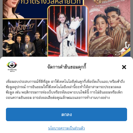
จัดการคำยินยอมคุกกี้
#ละครใหม่
TV
ช่อง 3
รางวัล
ละคร-ซีรีส์
”คุณพี่เจ้าขาดิฉันเป็นห่านมิใช่หงส์” กวาดรางวัล
เพื่อมอบประสบการณ์ที่ดีที่สุด เราใช้เทคโนโลยีเช่นคุกกี้เพื่อจัดเก็บและ/หรือเข้าถึง
ข้อมูลอุปกรณ์ การยินยอมให้ใช้เทคโนโลยีเหล่านี้จะทำให้เราสามารถประมวลผล
เพียบ จาก 8 เวที
ข้อมูล เช่น พฤติกรรมการท่องเว็บหรือรหัสเฉพาะบนไซต์นี้ การไม่ยินยอมหรือเพิก
ถอนความยินยอม อาจส่งผลเสียต่อคุณลักษณะและการทำงานบางอย่าง
12 กรกฎาคม 2026
ตกลง
2026 TV Digital Watch All Rights Reserved.
TV Digital Watch ทีวีดิจิทัลวอทช์
ติดต่อ
นโยบายความเป็นส่วนตัว
นโยบายความเป็นส่วนตัว
รวมเรตติ้ง 2018-2022
สื่อวีดิทัศน์
เกี่ยวกับเรา