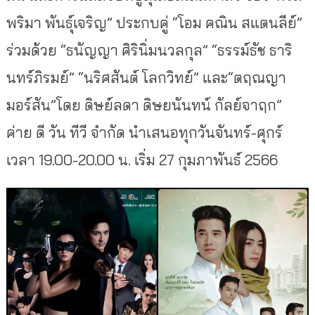
พริมา พันธุ์เจริญ” ประกบคู่ “โอม คณิน สแตนลีย์”
ร่วมด้วย “ธนัญญา ศิรินิ่มนวลกุล” “ธรรม์ธัช ธาริ
นทร์ภิรมย์” “นริศสันต์ โลกวิทย์” และ“ตฤณญา
มอร์สัน”โดย ดิษย์ลดา ดิษยนันทน์ กัลย์จาฤก”
ค่าย ดี วัน ทีวี จำกัด นำเสนอทุกวันจันทร์-ศุกร์
เวลา 19.00-20.00 น. เริ่ม 27 กุมภาพันธ์ 2566