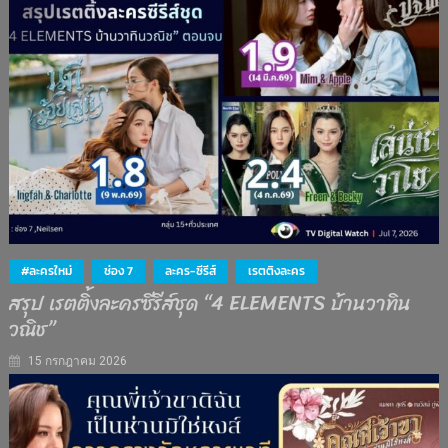
#ละครใหม่
ช่อง 7
ละคร-ซีรีส์
เรตติงละคร
สรุป เรตติ้งละครซีรีส์ชุด “4 ELEMENTS บ้านวาทิน
วณิช”
15 กรกฎาคม 2026