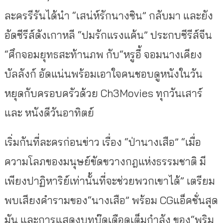
ละครรีรันได้นำ “เสน่ห์รักนางซิน” กลับมา และยัง
อัดซีรีส์ดังเกาหลี “ปมรักแรงแค้น” ประกบซีรีส์จีน
“ศึกจอมยุทธสะท้านภพ กับ“หรูอี้ จอมนางเคียง
บัลลังก์ อัดแน่นพร้อมเอาใจคนชอบดูหนังในวัน
หยุดกับครอบครัวด้วย Ch3Movies ทุกวันเสาร์
และ หนังดีวันอาทิตย์
เริ่มกันที่ละครก่อนข่าว เรื่อง “ป่านางเสือ” “เมื่อ
ความโลภของมนุษย์ขัดขวางกฎแห่งธรรมชาติ มี
เพียงปาฏิหาริย์เท่านั้นที่จะช่วยพวกเขาได้” เตรียม
พบเสียงคำรามของ“นางเสือ” พร้อม CGแอ็คชั่นสุด
มัน และการแสดงบทบู๊ดุเดือดเต็มกำลัง ของ“พริม