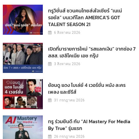
ทรูวิชั่นส์ ชวนคนไทยส่งใจเชียร์ “เนเน่
รอยัล” บนเวทีโลก AMERICA’S GOT
TALENT SEASON 21
6 สิงหาคม 2026
เปิดที่มารายการใหม่ “รสแลกเงิน” จากช่อง 7
สสส. เฮลิโคเนีย เอช กรุ๊ป
3 สิงหาคม 2026
ย้อนดู แดง ไบเล่ย์ 4 เวอร์ชั่น หนัง ละคร
เพลง และซีรีส์
31 กรกฎาคม 2026
ทรู ร่วมยินดี กับ “AI Mastery For Media
By True” รุ่นแรก
26 กรกฎาคม 2026