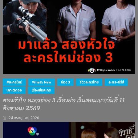
#ละครใหม่
What's New
ช่อง 3
รีวิวละครไทย
ละคร-ซีรีส์
เกาะติดจอ
เรื่องย่อละคร
สองหัวใจ ละครช่อง 3 เรื่องย่อ เริ่มตอนแรกวันที่ 11
สิงหาคม 2569
24 กรกฎาคม 2026