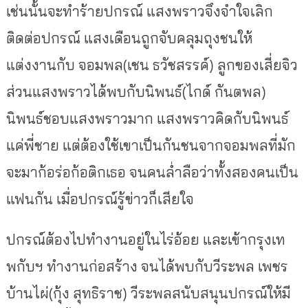
เช่นนั้นจะทำร้ายปกรณ์ แสงพราวจึงจำใจเลิก
ติดต่อปกรณ์ แสงเดือนถูกจับคลุมถุงชนให้
แต่งงานกับ จอมพล(เชน ธวัชสรรค์) ลูกของเสี่ยจิว
ส่วนแสงพราวได้พบกับนิพนธ์(ไกด์ กันตพล)
นิพนธ์ชอบแสงพราวมาก แสงพราวคิดกับนิพนธ์
แค่พี่ชาย แต่ต้องใช้เขาเป็นกันชนจากจอมพลที่มัก
จะมาก้อร่อก้อติกเธอ จนคนล่ำลือว่าทั้งสองคนเป็น
แฟนกัน เมื่อปกรณ์รู้ข่าวก็เสียใจ
ปกรณ์ต้องไปทำงานอยู่ในไร่อ้อย และเข้ากรุงเท
พกับฯ ทำงานก่อสร้าง จนได้พบกับวีระพล เพชร
บ้านไผ่(กุ้ง สุทธิราช) วีระพลสนับสนุนปกรณ์ให้มี