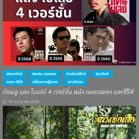
#ละครใหม่
Media Update
ช่วงไพรม์ไทม์
ช่องวัน31
ละคร-ซีรีส์
เกร็ดความรู้ละคร
เกาะติดจอ
ย้อนดู แดง ไบเล่ย์ 4 เวอร์ชั่น หนัง ละครเพลง และซีรีส์
31 กรกฎาคม 2026