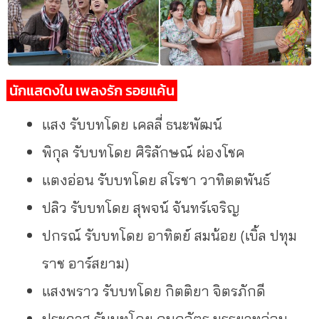
นักแสดงใน เพลงรัก รอยแค้น
แสง รับบทโดย เคลลี่ ธนะพัฒน์
พิกุล รับบทโดย ศิริลักษณ์ ผ่องโชค
แตงอ่อน รับบทโดย สโรชา วาทิตตพันธ์
ปลิว รับบทโดย สุพจน์ จันทร์เจริญ
ปกรณ์ รับบทโดย อาทิตย์ สมน้อย (เบิ้ล ปทุม
ราช อาร์สยาม)
แสงพราว รับบทโดย กิตติยา จิตรภักดี
ประภาส รับบทโดย กนกฉัตร มรรยาทอ่อน