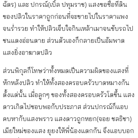
ฉัตร) และ ปกรณ์(เบิ้ล ปทุมราช) แสงขอซื้อที่ดิน
ของปลิวในราคาถูกก่อนที่จะขายไปในราคาแพง
จนร่ำรวย ทำให้ปลิวเจ็บใจกินเหล้าเมาจนขับรถไป
ชนแตงอ่อนตาย ส่วนตัวเองก็กลายเป็นอัมพาต
แสงยิ่งอาฆาตปลิว
ส่วนพิกุลก็โทษว่าทั้งหมดเป็นความผิดของแสงที่
หักหลังปลิว ทำให้ทั้งสองครอบครัวบาดหมางกัน
ตั้งแต่นั้น เมื่อลูกๆ ของทั้งสองครอบครัวโตขึ้น แสง
ดาวเกิดไปชอบพอกับประภาส ส่วนปกรณ์ก็แอบ
คบหากับแสงพราว แสงดาวถูกหยก(จอย ชลธิชา)
เมียใหม่ของแสง ยุยงให้พี่น้องแตกกัน จึงแอบบอก