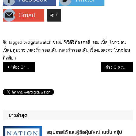
Gmail
0
Tagged
tvdigitalwatch
ช่อง8
ทีวีดิจิทัล
เคลลี่_จอย
เบิ้ล_ใบหม่อน
เบิ้ลปทุมราช
เพลงรัก รอยแค้น
เพลงรักรอยแค้น
เรื่องย่อละคร
ใบหม่อน
กิตติยา
แนะแนวเรื่อง
“ช่อง 8” บุกตลาดสด ส่งรายการ “คุยข่าวเช้าสัญจร”
ช่อง 3 ครบรอบ 53 ปี จัดหนักความบันเทิงเดือน มีนาคม
ข่าวล่าสุด
สรุปรายได้ และผู้ถือหุ้นใหญ่ เนชั่น กรุ๊ป