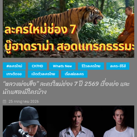
#ละครใหม่
CH7HD
What's New
รีวิวละครไทย
ละคร-ซีรีส์
เกาะติดจอ
เปิดตัวละครไทย
เรื่องย่อละคร
“หลวงพ่อเสือ” ละครใหม่ช่อง 7 ปี 2569 เรื่องย่อ และ
นักแสดงมีใครบ้าง
25 กรกฎาคม 2026