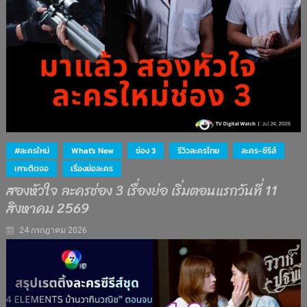
#ละครใหม่
What's New
ช่อง 3
รีวิวละครไทย
ละคร-ซีรีส์
เกาะติดจอ
เรื่องย่อละคร
สองหัวใจ ละครช่อง 3 เรื่องย่อ เริ่มตอนแรกวันที่ 11
สิงหาคม 2569
24 กรกฎาคม 2026