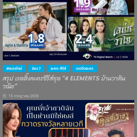
#ละครใหม่
ช่อง 7
ละคร-ซีรีส์
เรตติงละคร
สรุป เรตติ้งละครซีรีส์ชุด “4 ELEMENTS บ้านวาทิน
วณิช”
15 กรกฎาคม 2026