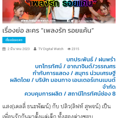
เรื่องย่อ ละคร “เพลงรัก รอยแค้น”
เรื่องย่อละคร
2 มีนาคม 2023
TV Digital Watch
2315
บทประพันธ์ / ฝนพรำ
บทโทรทัศน์ / อาณาจินต์/วรรณศร
กำกับการแสดง / สมุทร น่วมเศรษฐี
ผลิตโดย / บริษัท มอนทาจ เอนเตอร์เทนเมนต์
จำกัด
ควบคุมการผลิต / สถานีโทรทัศน์ช่อง 8
แสง(เคลลี่ ธนะพัฒน์) กับ ปลิว(ลิฟท์ สุพจน์) เป็น
เพื่อนรักกันมาตั้งแต่เด็ก ทั้งสองต่างชอบ