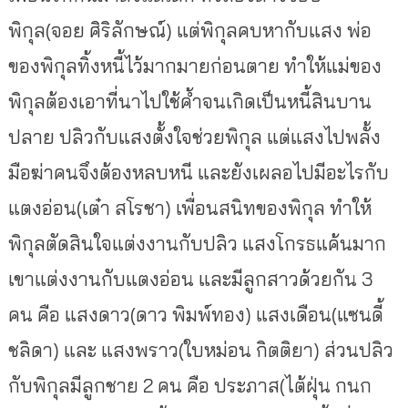
พิกุล(จอย ศิริลักษณ์) แต่พิกุลคบหากับแสง พ่อ
ของพิกุลทิ้งหนี้ไว้มากมายก่อนตาย ทำให้แม่ของ
พิกุลต้องเอาที่นาไปใช้ค้ำจนเกิดเป็นหนี้สินบาน
ปลาย ปลิวกับแสงตั้งใจช่วยพิกุล แต่แสงไปพลั้ง
มือฆ่าคนจึงต้องหลบหนี และยังเผลอไปมีอะไรกับ
แตงอ่อน(เต๋า สโรชา) เพื่อนสนิทของพิกุล ทำให้
พิกุลตัดสินใจแต่งงานกับปลิว แสงโกรธแค้นมาก
เขาแต่งงานกับแตงอ่อน และมีลูกสาวด้วยกัน 3
คน คือ แสงดาว(ดาว พิมพ์ทอง) แสงเดือน(แซนดี้
ชลิดา) และ แสงพราว(ใบหม่อน กิตติยา) ส่วนปลิว
กับพิกุลมีลูกชาย 2 คน คือ ประภาส(ไต้ฝุ่น กนก