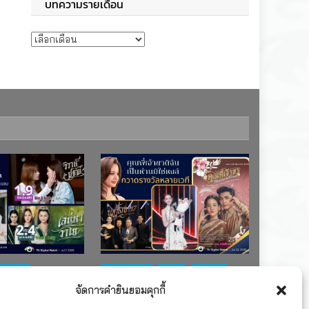
บทความรายเดือน
บทความรายเดือน
ช่อง 7
#ละครใหม่
TV
ช่อง 3
จัดการคำยินยอมคุกกี้
เรตติงละคร
รางวัล
ละคร-ซีรีส์