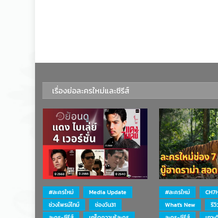
เรื่องย่อละครใหม่และซีรีส์
#ละครใหม่
Media Update
#ละครใหม่
CH7
ช่วงไพรม์ไทม์
ช่องวัน31
What's New
รีว
ละคร-ซีรีส์
เกร็ดความรู้ละคร
ละคร-ซีรีส์
เกาะ