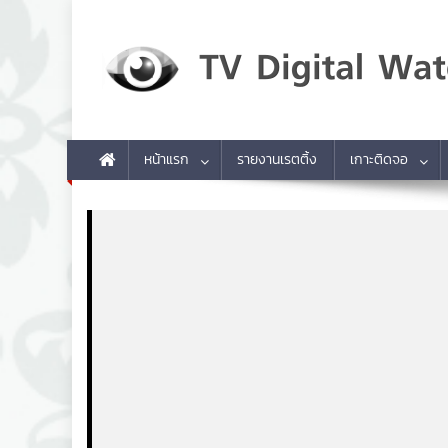
Skip to content
TV Digital Watch
เกาะติดทีวีและออนไลน์ รายงานเรตติ้ง
หน้าแรก
รายงานเรตติ้ง
เกาะติดจอ