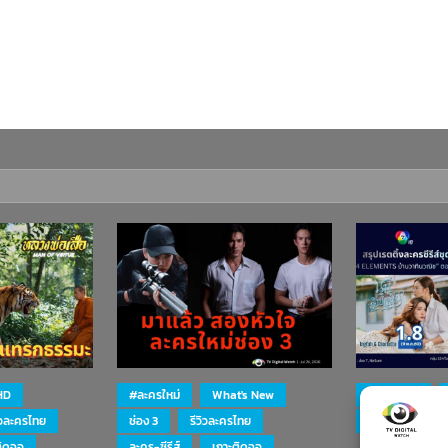
HD
#ละครใหม่
What's New
#ละครใหม่
ิวละครไทย
ช่อง 3
รีวิวละครไทย
ละคร-ซีรีส์
ติดจอ
ละคร-ซีรีส์
เกาะติดจอ