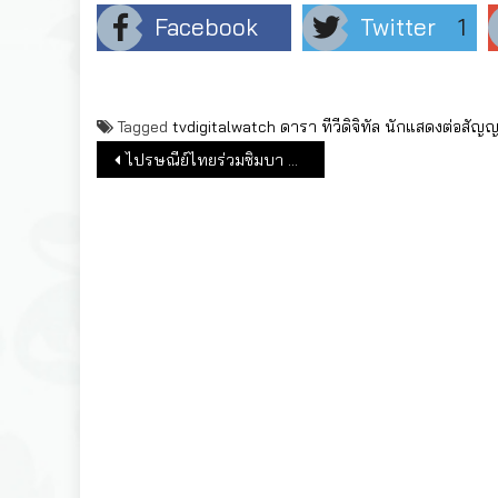
Facebook
Twitter
1
Tagged
tvdigitalwatch
ดารา
ทีวีดิจิทัล
นักแสดงต่อสัญ
แนะแนวเรื่อง
ไปรษณีย์ไทยร่วมซิมบา ทอยส์ เตรียมพัฒนาโมเดลรถเหล็กย่อส่วน คอลเล็กชันพิเศษ