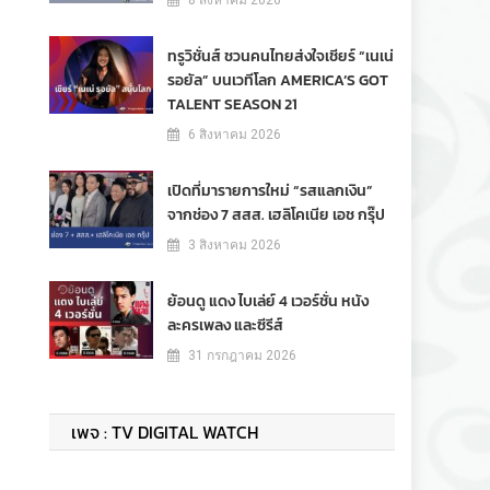
8 สิงหาคม 2026
ทรูวิชั่นส์ ชวนคนไทยส่งใจเชียร์ “เนเน่
รอยัล” บนเวทีโลก AMERICA’S GOT
TALENT SEASON 21
6 สิงหาคม 2026
เปิดที่มารายการใหม่ “รสแลกเงิน”
จากช่อง 7 สสส. เฮลิโคเนีย เอช กรุ๊ป
3 สิงหาคม 2026
ย้อนดู แดง ไบเล่ย์ 4 เวอร์ชั่น หนัง
ละครเพลง และซีรีส์
31 กรกฎาคม 2026
เพจ : TV DIGITAL WATCH