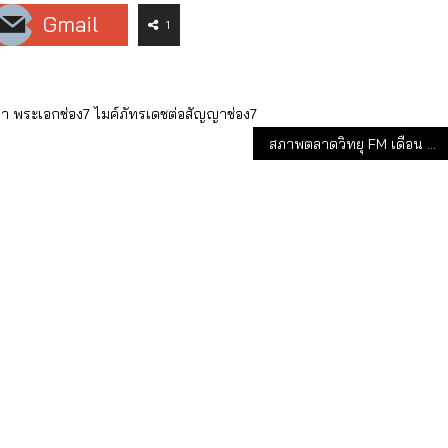
Gmail
1
ญา
พระเอกช่อง7
ไมค์ภัทรเดชต่อสัญญาช่อง7
สภาพตลาดวิทยุ FM เดือน ก.พ. 64 : คนฟังวิทยุเพิ่มขึ้น 3.8%