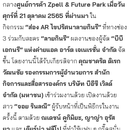
กลาง
ศูนย์การค้า
Zpell &
Future Park เมื่อวัน
ศุกร์ที่ 21 ตุลาคม 2565 ที่ผ่านมา
ใน
กิจกรรม
“ส่อง
AR ไขปริศนาลายกินรี”
ที่ทางช่อง
3 ร่วมกับละคร
“ลายกินรี”
ผลงานของผู้จัด
“บีบี
เอกนรี” แห่งค่ายแอค อาร์ต เจเนเรชั่น จำกัด
จัด
ขึ้น โดยงานนี้ได้รับเกียรติจาก
คุณชาคริต ดิเรก
วัฒนชัย
รองกรรมการผู้อำนวยการ สำนัก
กิจการและสื่อสารองค์กร บริษัท บีอีซี เวิลด์
จำกัด (มหาชน)
เข้าร่วมงานด้วย เปิดงานด้วย
สาว
“จอย รินลณี”
ผู้รับหน้าที่เป็นพิธีกรในงาน
ครั้งนี้ ตามด้วย
ณเดชน์ คูกิมิยะ
, ญาญ่า อุรัส
ยา
และ
เดียร์น่า ฟลีโป
ที่ทำให้แฟน ๆ กรี๊ดสนั่น