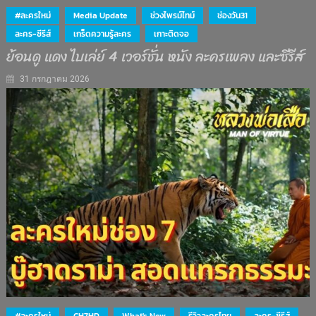
#ละครใหม่
Media Update
ช่วงไพรม์ไทม์
ช่องวัน31
ละคร-ซีรีส์
เกร็ดความรู้ละคร
เกาะติดจอ
ย้อนดู แดง ไบเล่ย์ 4 เวอร์ชั่น หนัง ละครเพลง และซีรีส์
31 กรกฎาคม 2026