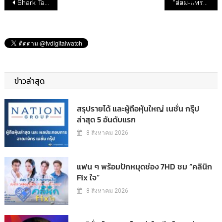
แนะแนวเรื่อง
Shark Tank Thailand EP 8 ชาร์คประพล เดินหน้าหนุน สองธุรกิจเอสเอ็มอีไทย
“อ๋อม-แพรว” นำทีมปลุกตำนานความมันส์ “สัจจะในชุมโจร (เสือสั่งฟ้า 3)” พร้อมลงจอ 29 ต.ค.นี้
ข่าวล่าสุด
สรุปรายได้ และผู้ถือหุ้นใหญ่ เนชั่น กรุ๊ป
ล่าสุด 5 อันดับแรก
8 สิงหาคม 2026
แฟน ๆ พร้อมปักหมุดช่อง 7HD ชม “คลินิก
Fix ใจ”
8 สิงหาคม 2026