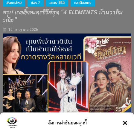
#ละครใหม่
ช่อง 7
ละคร-ซีรีส์
เรตติงละคร
สรุป เรตติ้งละครซีรีส์ชุด “4 ELEMENTS บ้านวาทิน
วณิช”
15 กรกฎาคม 2026
จัดการคำยินยอมคุกกี้
#ละครใหม่
TV
ช่อง 3
รางวัล
ละคร-ซีรีส์