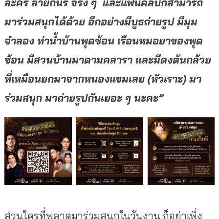
ละคร ลายกินรี จริง ๆ และแฟนคลับก็สามารถ
มาร่วมสนุกได้ด้วย อีกอย่างมีบูธถ่ายรูป มีมุม
จำลอง ท่าน้ำบ้านพุดซ้อน เรือนหมอยาของพุด
ซ้อน มีสวนบ้านมาดามคลารา และมีดงต้นกล้วย
ที่เหมือนยกมาจากหนองแขมเลย (หัวเราะ) มา
ร่วมสนุก มาถ่ายรูปกันเยอะ ๆ นะคะ”
ส่วนใครที่พลาดมาร่วมสนุกในวันงาน ก็อย่าเพิ่ง