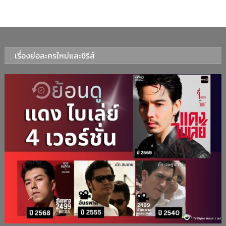
เรื่องย่อละครใหม่และซีรีส์