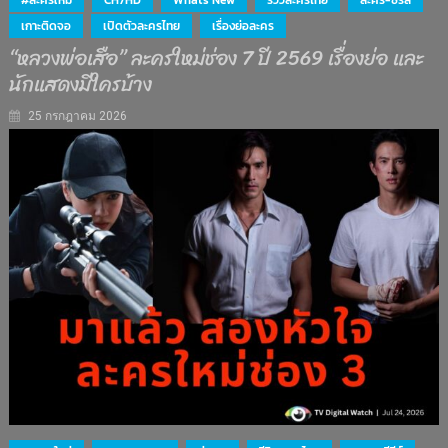
#ละครใหม่
CH7HD
What's New
รีวิวละครไทย
ละคร-ซีรีส์
เกาะติดจอ
เปิดตัวละครไทย
เรื่องย่อละคร
“หลวงพ่อเสือ” ละครใหม่ช่อง 7 ปี 2569 เรื่องย่อ และ
นักแสดงมีใครบ้าง
25 กรกฎาคม 2026