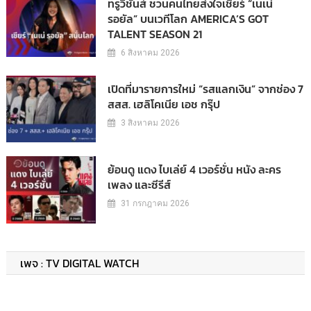
ทรูวิชั่นส์ ชวนคนไทยส่งใจเชียร์ “เนเน่
รอยัล” บนเวทีโลก AMERICA’S GOT
TALENT SEASON 21
6 สิงหาคม 2026
เปิดที่มารายการใหม่ “รสแลกเงิน” จากช่อง 7
สสส. เฮลิโคเนีย เอช กรุ๊ป
3 สิงหาคม 2026
ย้อนดู แดง ไบเล่ย์ 4 เวอร์ชั่น หนัง ละคร
เพลง และซีรีส์
31 กรกฎาคม 2026
เพจ : TV DIGITAL WATCH