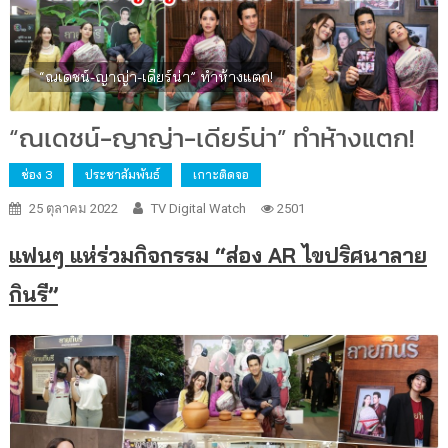
“ณเดชน์-ญาญ่า-เดียร์น่า” ทำห้างแตก!
“ณเดชน์-ญาญ่า-เดียร์น่า” ทำห้างแตก!
ช่อง 3
ประชาสัมพันธ์
เกาะติดจอ
25 ตุลาคม 2022
TV Digital Watch
2501
แฟนๆ
แห่ร่วมกิจกรรม “ส่อง
AR
ไขปริศนาลาย
กินรี”