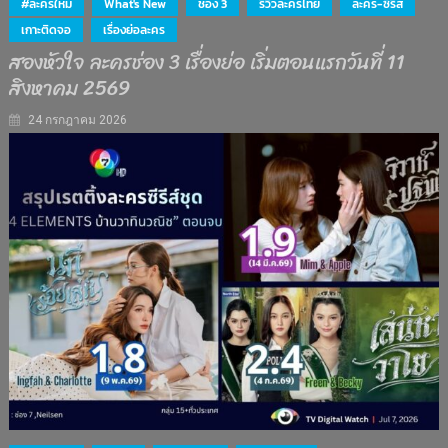
#ละครใหม่
What's New
ช่อง 3
รีวิวละครไทย
ละคร-ซีรีส์
เกาะติดจอ
เรื่องย่อละคร
สองหัวใจ ละครช่อง 3 เรื่องย่อ เริ่มตอนแรกวันที่ 11
สิงหาคม 2569
24 กรกฎาคม 2026