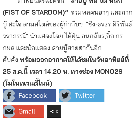
ภาพยนตร์แอ็คชั่น
“สายบู๊ ฟัด จัด หนัก
(FIST OF STARDOM)”
รวมพลคนฮาๆ และฉาก
บู๊ สะใจ ตามสไตล์ของผู้กำกับฯ “ซ้ง-ธรธร สิริพันธ์
วราภรณ์” นำแสดงโดย ไต้ฝุ่น กนกฉัตร,กิ๊ก กร
กมล และนักแสดง สายบู๊สายฮากันอีก
คับคั่ง
พร้อมออกอากาศให้ได้ชมในวันอาทิ
ตย์ที่
25 ส.ค.นี้ เวลา 14.20 น.
ทางช่อง MONO29
(โมโนทเวนตี้ไนน์)
Facebook
Twitter
Gmail
0