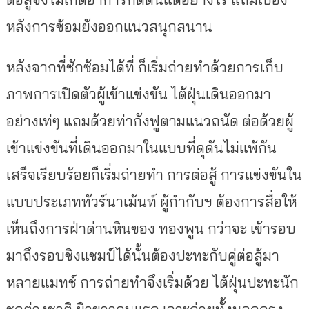
หลังการซ้อมยั
งออกแนวสนุกสนาน
หลังจากที่ซักซ้อมได้ที่ ก็เริ่มถ่ายทำด้วยการเก็
บ
ภาพการเปิดตัวผู้เข้าแข่งขัน ไต้ฝุ่นเดินออกมา
อย่างเท่ๆ แถมด้วยท่ากังฟูตามแนวถนัด ต่อด้วยผู้
เข้าแข่งขันที่เดิ
นออกมาในแบบที่ดุดันไม่แพ้กัน
เสร็จเรียบร้อยก็เริ่มถ่ายทำ การต่อสู้ การแข่งขันใน
แบบประเภททัวร์
นาเม้นท์ ผู้กำกับฯ ต้องการสื่อให้
เห็นถึงการฝ่าด่
านหินของ ทองพูน กว่าจะ เข้ารอบ
มาถึงรอบชิงแชมป์ได้นั้
นต้องปะทะกับคู่ต่อสู้
มา
หลายแมทช์ การถ่ายทำจึงเริ่มด้วย ไต้ฝุ่นปะทะนัก
ชกต่างชาติ ผิวขาวคนแรก เจาะถ่ายทั้งนอกกรง