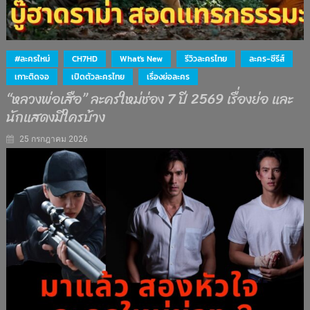
#ละครใหม่
CH7HD
What's New
รีวิวละครไทย
ละคร-ซีรีส์
เกาะติดจอ
เปิดตัวละครไทย
เรื่องย่อละคร
“หลวงพ่อเสือ” ละครใหม่ช่อง 7 ปี 2569 เรื่องย่อ และ
นักแสดงมีใครบ้าง
25 กรกฎาคม 2026