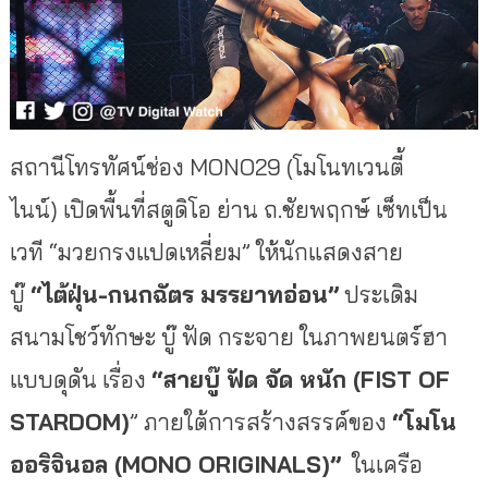
สถานีโทรทัศน์ช่อง MONO29 (โมโนทเวนตี้
ไนน์) เปิดพื้นที่สตูดิโอ ย่าน ถ.ชัยพฤกษ์ เซ็ทเป็น
เวที “มวยกรงแปดเหลี่ยม” ให้นักแสดงสาย
บู๊
“ไต้ฝุ่น-กนกฉัตร มรรยาทอ่อน”
ประเดิม
สนามโชว์ทักษะ บู๊ ฟัด กระจาย ในภาพยนตร์ฮา
แบบดุดัน เรื่อง
“สายบู๊ ฟัด จัด หนัก (FIST OF
STARDOM)
” ภายใต้การสร้างสรรค์ของ
“โมโน
ออริจินอล (MONO ORIGINALS)”
ในเครือ