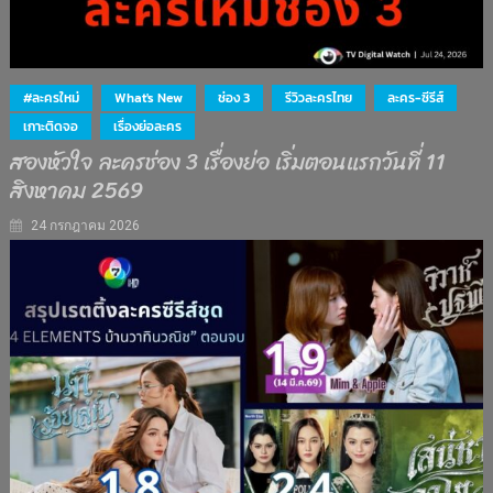
#ละครใหม่
What's New
ช่อง 3
รีวิวละครไทย
ละคร-ซีรีส์
เกาะติดจอ
เรื่องย่อละคร
สองหัวใจ ละครช่อง 3 เรื่องย่อ เริ่มตอนแรกวันที่ 11
สิงหาคม 2569
24 กรกฎาคม 2026