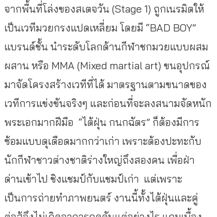
จากพื้นที่โล่งของสเตจวัน (Stage 1) ถูกเนรมิตให้
เป็นเวที
มวยกรงแปดเหลี่ยม โดยมี “BAD BOY”
แบรนด์ชั้น นำระดับโลกด้านกี
ฬาชกมวยแบบผสม
ผสาน หรือ MMA (Mixed martial art) ขนอุปกรณ์
มาจัดโครงสร้างเวทีที่
ได้ มาตรฐานตามขนาดของ
เวทีการแข่งขั
นจริงๆ และก่อนที่จะลงสนามจัดหนัก
พระเอกมากฝีมือ “ไต้ฝุ่น กนกฉัตร” ก็ต้องมีการ
ซ้อมแบบดุเดื
อดมากกว่าเก่า เพราะต้องปะทะกับ
นักกีฬาชาวต่
างชาติร่างใหญ่ถึงสองคน เพื่อฝ่า
ด่านเข้าไป ชิงแชมป์กับแชมป์เก่า แต่เพราะ
เป็นการถ่ายทำภาพยนตร์ งานนี้ทั้งไต้ฝุ่นและคู่
ต่อสู้
จึงไม่เกิดอาการกดดันแต่อย่างไร แถมเบื้อง