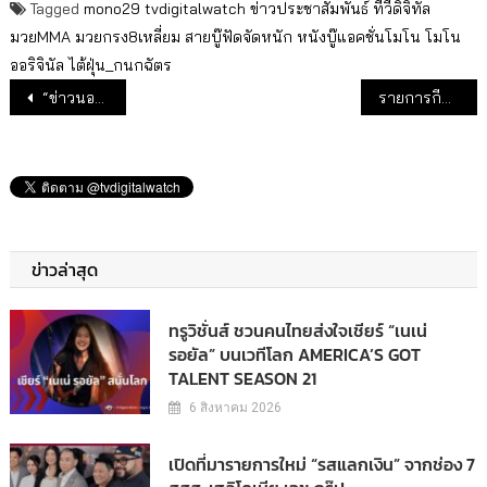
Tagged
mono29
tvdigitalwatch
ข่าวประชาสัมพันธ์
ทีวีดิจิทัล
มวยMMA
มวยกรง8เหลี่ยม
สายบู๊ฟัดจัดหนัก
หนังบู๊แอคชั่นโมโน
โมโน
ออริจินัล
ไต้ฝุ่น_กนกฉัตร
แนะแนวเรื่อง
“ข่าวนอกลู่” คืนผังช่อง 3HD เดือนก.ย.นี้
รายการกีฬาวอลเลย์บอล-มวยไทย ดันเรตติ้งช่อง
ข่าวล่าสุด
ทรูวิชั่นส์ ชวนคนไทยส่งใจเชียร์ “เนเน่
รอยัล” บนเวทีโลก AMERICA’S GOT
TALENT SEASON 21
6 สิงหาคม 2026
เปิดที่มารายการใหม่ “รสแลกเงิน” จากช่อง 7