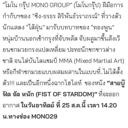
“โมโน กรุ๊ป MONO GROUP” (โมโนกรุ๊ป)
ฝีมือการ
กำกับฯของ
“ซ้ง-ธรธร สิริพันธ์วราภรณ์” ที่วางตัว
นักแสดง “ไต้ฝุ่น” มารับบทบาทของ “ทองพูน”
หนุ่มบ้านนอกเข้ากรุงที่จับพลัด จับผลูมาขึ้นสังเวี
ยนชกมวยกรงแปดเหลี่ยม ปะทะนักชกชาวต่าง
ชาติ จนไต่บันไดแชมป์ MMA (Mixed Martial Art)
หรือกีฬาชกมวยแบบผสมผสานในแบบที่
..ไม่ได้ตั้ง
ตัว!!! และเป็นอีกหนึ่งฉากไฮไลท์ ของหนัง
“สายบู๊
ฟัด จัด หนัก (FIST OF STARDOM)”
ที่จะออก
อากาศ
ในวันอาทิตย์ ที่ 25 ส.ค.นี้ เวลา 14.20
น.ทางช่อง MONO29