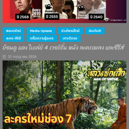
#ละครใหม่
Media Update
ช่วงไพรม์ไทม์
ช่องวัน31
ละคร-ซีรีส์
เกร็ดความรู้ละคร
เกาะติดจอ
ย้อนดู แดง ไบเล่ย์ 4 เวอร์ชั่น หนัง ละครเพลง และซีรีส์
31 กรกฎาคม 2026