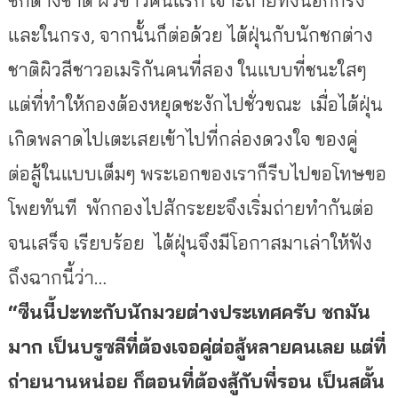
และในกรง, จากนั้นก็ต่อด้วย ไต้ฝุ่นกับนักชกต่าง
ชาติผิวสี
ชาวอเมริกันคนที่สอง ในแบบที่ชนะใสๆ
แต่ที่ทำให้กองต้องหยุดชะงั
กไปชั่วขณะ เมื่อไต้ฝุ่น
เกิ
ดพลาดไปเตะเสยเข้าไปที่กล่
องดวงใจ ของคู่
ต่อสู้ในแบบเต็มๆ พระเอกของเราก็รี
บไปขอโทษขอ
โพยทันที พักกองไปสักระยะจึงเริ่มถ่
ายทำกันต่อ
จนเสร็จ เรียบร้อย ไต้ฝุ่นจึงมีโอกาสมาเล่าให้ฟั
ง
ถึงฉากนี้ว่า…
“ซีนนี้ปะทะกับนักมวยต่
างประเทศครับ ชกมัน
มาก เป็นบรูซลีที่ต้องเจอคู่ต่อสู้
หลายคนเลย แต่ที่
ถ่ายนานหน่อย ก็ตอนที่ต้องสู้กับพี่รอน เป็นสตั้น