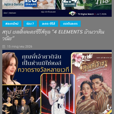
#ละครใหม่
ช่อง 7
ละคร-ซีรีส์
เรตติงละคร
สรุป เรตติ้งละครซีรีส์ชุด “4 ELEMENTS บ้านวาทิน
วณิช”
15 กรกฎาคม 2026