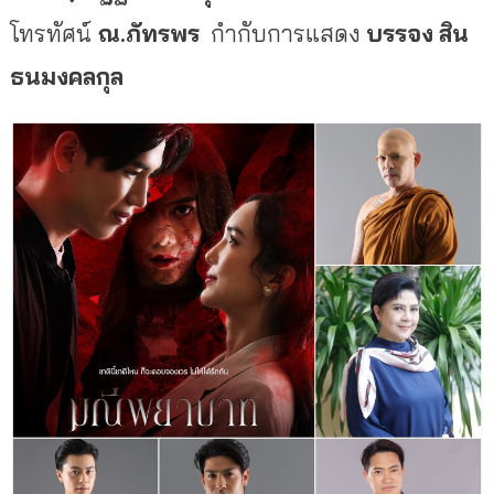
โทรทัศน์
ณ.ภัทรพร
กำกับการแสดง
บรรจง
สิน
ธนมงคลกุล