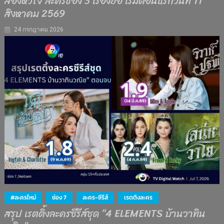
สองหัวใจ ละครช่อง 3 เรื่องย่อ เริ่มตอนแรกวันที่ 11
สิงหาคม 2569
24 กรกฎาคม 2026
#ละครใหม่
ช่อง 7
ละคร-ซีรีส์
เรตติงละคร
สรุป เรตติ้งละครซีรีส์ชุด “4 ELEMENTS บ้านวาทิน