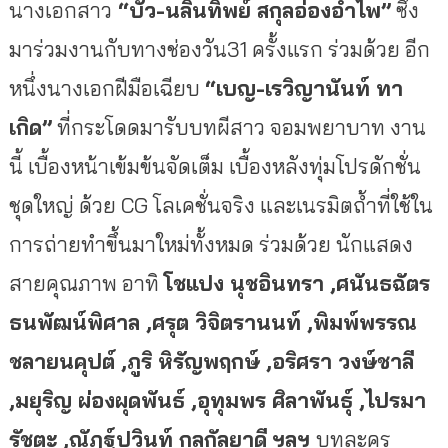
นางเอกสาว
“บัว
-นลินทิพย์ สกุลอ่องอำไพ”
ซึ่ง
มาร่วมงานกับทางช่องวัน31 ครั้งแรก ร่วมด้วย อีก
หนึ่งนางเอกฝีมือเฉียบ
“เบญ
-เรวิญานันท์ ทา
เกิด”
ที่กระโดดมารับบทผีสาว จอมพยาบาท งาน
นี้ เบื้องหน้าเข้มข้นจัดเต็ม เบื้องหลังทุ่มโปรดักชั่น
ชุดใหญ่ ด้วย CG โลเคชั่นจริง และเนรมิตถ้ำที่ใช้ใน
การถ่ายทำขึ้นมาใหม่ทั้งหมด ร่วมด้วย นักแสดง
สายคุณภาพ อาทิ
โชแปง นุชอินทรา ,ศนันธฉัตร
ธนพัฒน์พิศาล ,ศรุต วิจิตรานนท์ ,พิมพ์พรรณ
ชลายนคุปต์ ,ภูริ หิรัญพฤกษ์ ,อริศรา วงษ์ชาลี
,มยุริญ ผ่องผุดพันธ์ ,อุทุมพร ศิลาพันธุ์ ,ไปรมา
รัชตะ ,ณัฏฐ์ปวินท์ กุลกัลยาดี
ฯลฯ
บทละคร