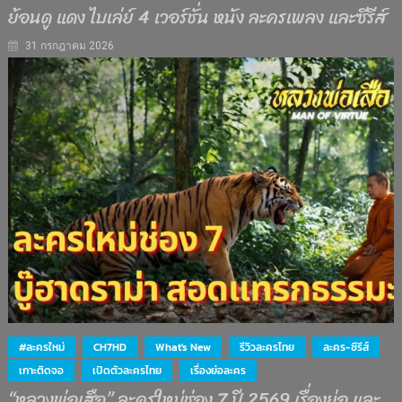
ย้อนดู แดง ไบเล่ย์ 4 เวอร์ชั่น หนัง ละครเพลง และซีรีส์
31 กรกฎาคม 2026
#ละครใหม่
CH7HD
What's New
รีวิวละครไทย
ละคร-ซีรีส์
เกาะติดจอ
เปิดตัวละครไทย
เรื่องย่อละคร
“หลวงพ่อเสือ” ละครใหม่ช่อง 7 ปี 2569 เรื่องย่อ และ