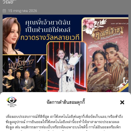
วณิช”
15 กรกฎาคม 2026
จัดการคำยินยอมคุกกี้
#ละครใหม่
TV
ช่อง 3
รางวัล
ละคร-ซีรีส์
”คุณพี่เจ้าขาดิฉันเป็นห่านมิใช่หงส์” กวาดรางวัล
เพื่อมอบประสบการณ์ที่ดีที่สุด เราใช้เทคโนโลยีเช่นคุกกี้เพื่อจัดเก็บและ/หรือเข้าถึง
ข้อมูลอุปกรณ์ การยินยอมให้ใช้เทคโนโลยีเหล่านี้จะทำให้เราสามารถประมวลผล
เพียบ จาก 8 เวที
ข้อมูล เช่น พฤติกรรมการท่องเว็บหรือรหัสเฉพาะบนไซต์นี้ การไม่ยินยอมหรือเพิก