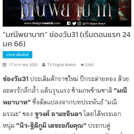
“มณีพยาบาท” ช่องวัน31 (เริ่มตอนแรก 24
มค 66)
ประชาสัมพันธ์
17 มกราคม 2023
TV Digital Watch
2265
ช่องวัน
31
ประเดิมศักราชใหม่ ปีกระต่ายทอง ด้วย
ละครรักลึกล้ำ แค้นรุนแรง ข้ามภพข้ามชาติ
“มณี
พยาบาท”
ซึ่งดัดแปลงจากบทประพันธ์ “มณี
มรณะ” ของ
ชูวงศ์ ฉายะจินดา
โดยได้พระเอก
หนุ่ม
“นิว
-ฐิติภูมิ เตชะอภัยคุณ”
ประกบคู่