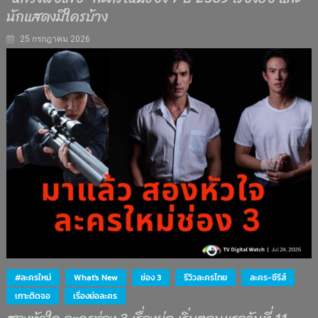
นักแสดงมีใครบ้าง
25 กรกฎาคม 2026
#ละครใหม่
What's New
ช่อง 3
รีวิวละครไทย
ละคร-ซีรีส์
เกาะติดจอ
เรื่องย่อละคร