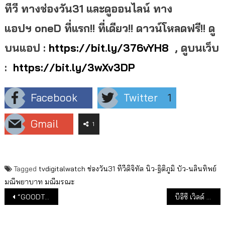
ทีวี ทางช่องวัน
31 และดูออนไลน์ ทาง
แอปฯ oneD ที่แรก!! ที่เดียว!! ดาวน์โหลดฟรี!! ดู
บนแอป :
https://bit.ly/376vYH8
, ดูบนเว็บ
:
https://bit.ly/3wXv3DP
Facebook
Twitter
1
Gmail
1
Tagged
tvdigitalwatch
ช่องวัน31
ทีวีดิจิทัล
นิว-ฐิติภูมิ
บัว-นลินทิพย์
มณีพยาบาท
มณีมรณะ
แนะแนวเรื่อง
“GOODTIME RADIO” ปรับผังรับปีใหม่
บีอีซี เวิลด์ จับมือ I.E. Entertainment ลุยตลาดละครในต่างประเทศ