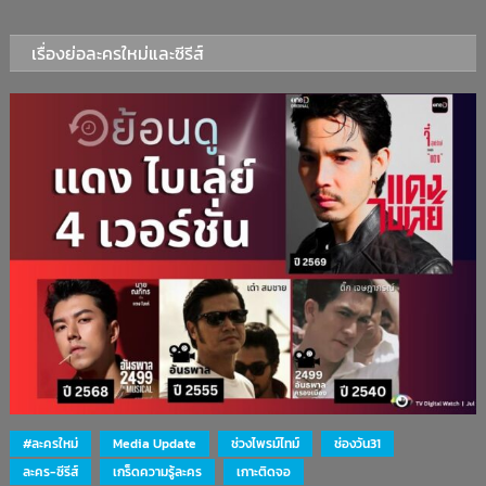
เรื่องย่อละครใหม่และซีรีส์
#ละครใหม่
Media Update
ช่วงไพรม์ไทม์
ช่องวัน31
ละคร-ซีรีส์
เกร็ดความรู้ละคร
เกาะติดจอ