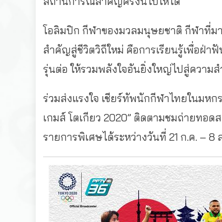
สถานการณ์สำคัญครั้งนี้ไปให้ได้
โอลิมปิก กีฬาของมวลมนุษยชาติ กีฬาที่มา
สำคัญสู่ชีวิตวิถีใหม่ คือการเรียนรู้เพื่อฝ่
รุ่นต่อ ให้รวมพลังใจอันยิ่งใหญ่ไปสู่ความส
ร่วมส่งแรงใจ เชียร์ทัพนักกีฬาไทยในมหกรร
เกมส์ โตเกียว 2020” ติดตามชมถ่ายทอดส
รายการพิเศษได้ระหว่างวันที่ 21 ก.ค. – 8