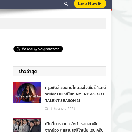
Live Now
ข่าวล่าสุด
ทรูวิชั่นส์ ชวนคนไทยส่งใจเชียร์ “เนเน่
รอยัล” บนเวทีโลก AMERICA’S GOT
TALENT SEASON 21
6 สิงหาคม 2026
เปิดที่มารายการใหม่ “รสแลกเงิน”
จากช่อง 7 สสส. เฮลิโคเนีย เอช กรุ๊ป