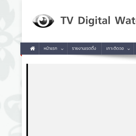
Skip to content
TV Digital Watch
เกาะติดทีวีและออนไลน์ รายงานเรตติ้ง
หน้าแรก
รายงานเรตติ้ง
เกาะติดจอ