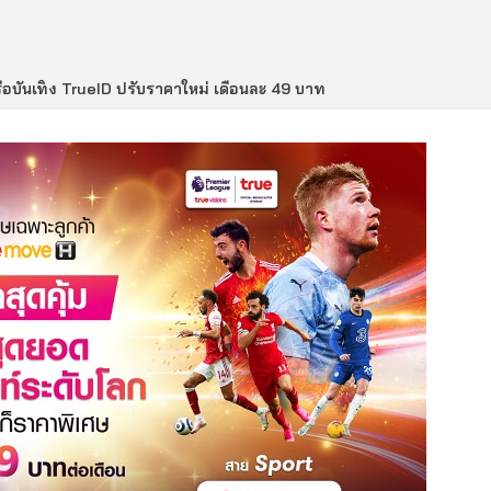
ือบันเทิง TrueID ปรับราคาใหม่ เดือนละ 49 บาท