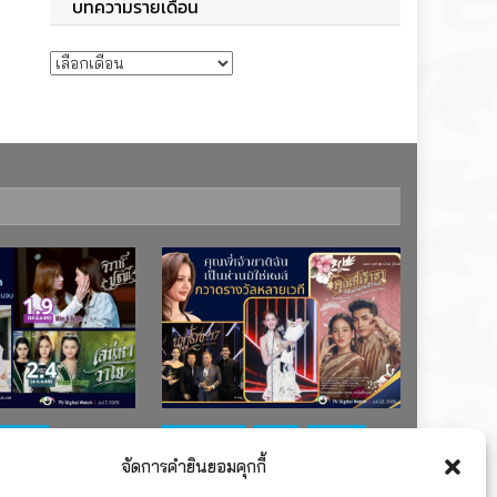
บทความรายเดือน
บทความรายเดือน
ช่อง 7
#ละครใหม่
TV
ช่อง 3
จัดการคำยินยอมคุกกี้
เรตติงละคร
รางวัล
ละคร-ซีรีส์