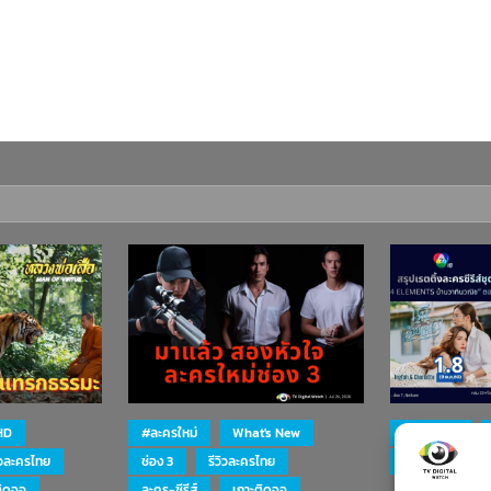
HD
#ละครใหม่
What's New
#ละครใหม่
ิวละครไทย
ช่อง 3
รีวิวละครไทย
ละคร-ซีรีส์
ติดจอ
ละคร-ซีรีส์
เกาะติดจอ