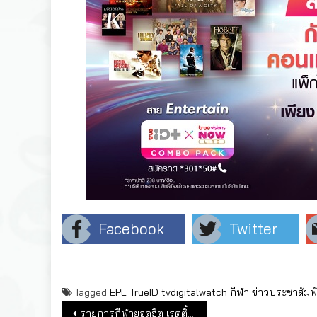
Facebook
Twitter
Tagged
EPL
TrueID
tvdigitalwatch
กีฬา
ข่าวประชาสัมพั
แนะแนวเรื่อง
รายการกีฬายอดฮิต เรตติ้งสูงสุดในครึ่งปีแรก 2564