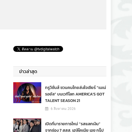
ข่าวล่าสุด
ทรูวิชั่นส์ ชวนคนไทยส่งใจเชียร์ “เนเน่
รอยัล” บนเวทีโลก AMERICA’S GOT
TALENT SEASON 21
6 สิงหาคม 2026
เปิดที่มารายการใหม่ “รสแลกเงิน”
จากช่อง 7 สสส. เฮลิโคเนีย เอช กรุ๊ป