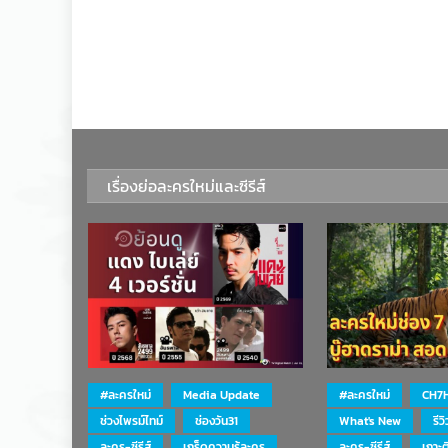
เรื่องย่อละครใหม่และซีรีส์
#ละครใหม่
Media Update
#ละครใหม่
CH7
ช่วงไพรม์ไทม์
ช่องวัน31
What's New
รีว
ละคร-ซีรีส์
เกร็ดความรู้ละคร
ละคร-ซีรีส์
เกาะ