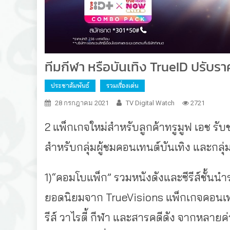
ทีมกีฬา หรือบันเทิง TrueID ปรับรา
ประชาสัมพันธ์
รวมเรื่องเด่น
28 กรกฎาคม 2021
TV Digital Watch
2721
2 แพ็กเกจใหม่สำหรับลูกค้าทรูมูฟ เอช ร
สำหรับกลุ่มผู้ชมคอนเทนต์บันเทิง และกลุ
1)“คอมโบแพ็ก” รวมหนังดังและซีรีส์ชั้นนำ
ยอดนิยมจาก TrueVisions แพ็กเกจคอนเทนต์
รีส์ วาไรตี้ กีฬา และสารคดีดัง จากหลายค่