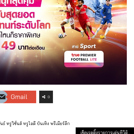
Gmail
0
นธ์
ทรูวิชั่นส์
ทรูไอดี
บันเทิง
พรีเมียร์ลีก
เช็คเรตติ้งรายการเด่นทีวีดิจิทัล 26-28 ก.ค.64