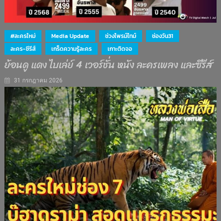
#ละครใหม่
Media Update
ช่วงไพรม์ไทม์
ช่องวัน31
ละคร-ซีรีส์
เกร็ดความรู้ละคร
เกาะติดจอ
ย้อนดู แดง ไบเล่ย์ 4 เวอร์ชั่น หนัง ละครเพลง และซีรีส์
31 กรกฎาคม 2026