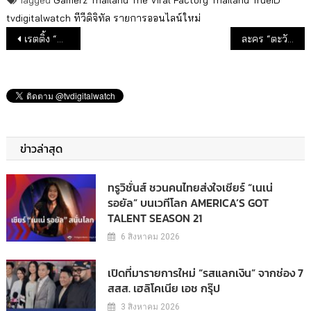
Tagged
Gamerz Thailand
The Viral Factory Thailand
TrueID
tvdigitalwatch
ทีวีดิจิทัล
รายการออนไลน์ใหม่
แนะแนวเรื่อง
เรตติ้ง “ทุบโต๊ะข่าว” VS “ไทยรัฐนิวส์โชว์”
ละคร “ตะวันอาบดาว” ช่อง 7 เรตติ้งพุ่ง 7.841
ข่าวล่าสุด
ทรูวิชั่นส์ ชวนคนไทยส่งใจเชียร์ “เนเน่
รอยัล” บนเวทีโลก AMERICA’S GOT
TALENT SEASON 21
6 สิงหาคม 2026
เปิดที่มารายการใหม่ “รสแลกเงิน” จากช่อง 7
สสส. เฮลิโคเนีย เอช กรุ๊ป
3 สิงหาคม 2026