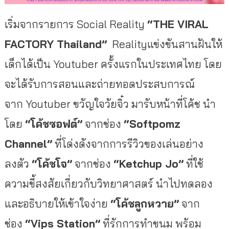
เริ่มจากรายการ Social Reality
“
THE VIRAL
FACTORY Thailand”
Realityแข่งขันสานฝันให้
เด็กได้เป็น Youtuber ครั้งแรกในประเทศไทย โดย
จะได้รับการสอนและถ่ายทอดประสบการณ์
จาก Youtuber ขวัญใจวัยจิ๋ว มารับหน้าที่โค้ช นำ
โดย
“โค้ชซอฟต์”
จากช่อง
“
Softpomz
Channel
”
ที่โด่งดังจากการรีวิวของเล่นอย่าง
ลงตัว
“โค้ชโจ”
จากช่อง
“
Ketchup Jo
”
ที่ใช้
ความขี้สงสัยเกี่ยวกับวิทยาศาสตร์ นำไปทดลอง
และอธิบายให้เข้าใจง่าย
“โค้ชลูกหวาย”
จาก
ช่อง
“
Vips Station
”
ที่รักการทำขนม พร้อม