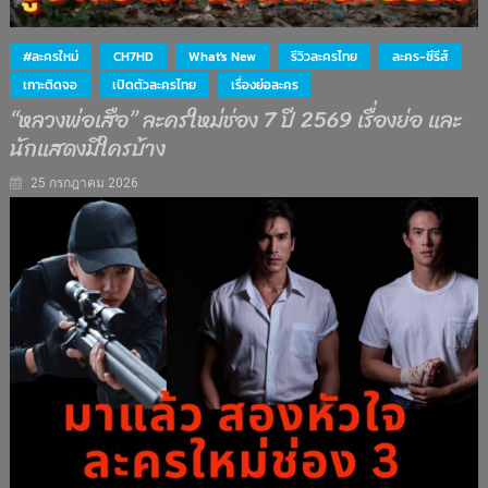
#ละครใหม่
CH7HD
What's New
รีวิวละครไทย
ละคร-ซีรีส์
เกาะติดจอ
เปิดตัวละครไทย
เรื่องย่อละคร
“หลวงพ่อเสือ” ละครใหม่ช่อง 7 ปี 2569 เรื่องย่อ และ
นักแสดงมีใครบ้าง
25 กรกฎาคม 2026