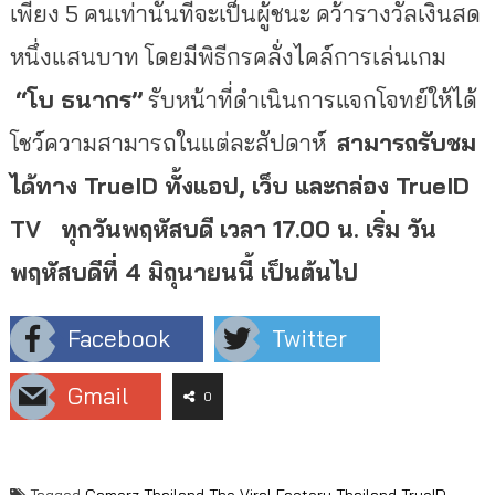
เพียง 5 คนเท่านั้นที่จะเป็นผู้ชนะ คว้ารางวัลเงินสด
หนึ่งแสนบาท โดยมีพิธีกรคลั่งไคล์การเล่นเกม
“โบ ธนากร”
รับหน้าที่ดำเนินการแจกโจทย์ให้ได้
โชว์ความสามารถในแต่ละสัปดาห์
สามารถรับชม
ได้
ทาง
TrueID ทั้งแอป, เว็บ และกล่อง TrueID
TV
ทุกวัน
พฤหัสบดี เวลา
17.00
น
.
เริ่ม
วัน
พฤหัสบดีที่
4
มิถุนายนนี้ เป็นต้นไป
Facebook
Twitter
Gmail
0