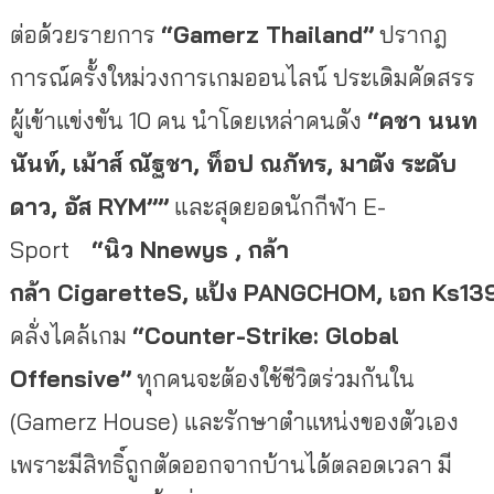
ต่อด้วยรายการ
“
Gamerz Thailand
”
ปรากฎ
การณ์ครั้งใหม่วงการเกมออนไลน์ ประเดิมคัดสรร
ผู้เข้าแข่งขัน 10 คน นำโดยเหล่าคนดัง
“คชา นนท
นันท์
,
เม้าส์ ณัฐชา
,
ท็อป ณภัทร
,
มาตัง ระดับ
ดาว
,
อัส
RYM”
”
และสุดยอดนักกีฬา E-
Sport
“นิว
Nnewys , กล้า
กล้า CigaretteS
,
แป้ง
PANGCHOM
,
เอก
Ks13
คลั่งไคล้เกม
“
Counter-Strike: Global
Offensive”
ทุกคนจะต้องใช้ชีวิตร่วมกันใน
(Gamerz House) และรักษาตำแหน่งของตัวเอง
เพราะมีสิทธิ์ถูกตัดออกจากบ้านได้ตลอดเวลา มี