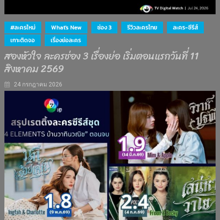
#ละครใหม่
What's New
ช่อง 3
รีวิวละครไทย
ละคร-ซีรีส์
เกาะติดจอ
เรื่องย่อละคร
สองหัวใจ ละครช่อง 3 เรื่องย่อ เริ่มตอนแรกวันที่ 11
สิงหาคม 2569
24 กรกฎาคม 2026