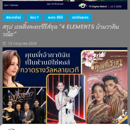
#ละครใหม่
ช่อง 7
ละคร-ซีรีส์
เรตติงละคร
สรุป เรตติ้งละครซีรีส์ชุด “4 ELEMENTS บ้านวาทิน
วณิช”
15 กรกฎาคม 2026