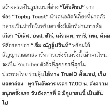
สร้างสรรค์ในรูปแบบที่ต่าง
“โค้ชท็อป”
จาก
ช่อง
“
Topby Toast
”
นำเสนอสัตว์เลี้ยงที่น่ากลัว
กลายเป็นน่ารักในพริบตา ซึ่งมีเด็กที่ผ่านการคัด
เลือก
“บีเลิฟ
,
บอส
,
ฮีโร่
,
เค่ทเคท
,
ทาชิ
,
เทล
,
มิน
พิธีกรสายฮา
“เจ็ม ณัฏฐ์ปวินท์”
พร้อมให้
สัญญาณออกสตาร์ทการแข่งขันครั้งนี้ เด็กคนไหน
จะเป็น Youtuber ตัวจิ๋วที่สุดยอดที่สุดใน
ประเทศไทย ร่วมลุ้น
ได้ทาง
TrueID ทั้งแอป, เว็บ
และกล่อง
ทุกวัน
อังคาร เวลา
17.00
น
.
ส่งความ
สนุกครั้งแรก
วันอังคารที่
2
มิถุนายน
นี้ เป็นต้น
ไป