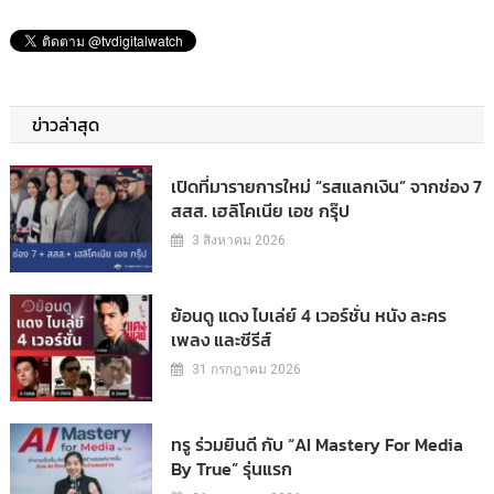
ข่าวล่าสุด
เปิดที่มารายการใหม่ “รสแลกเงิน” จากช่อง 7
สสส. เฮลิโคเนีย เอช กรุ๊ป
3 สิงหาคม 2026
ย้อนดู แดง ไบเล่ย์ 4 เวอร์ชั่น หนัง ละคร
เพลง และซีรีส์
31 กรกฎาคม 2026
ทรู ร่วมยินดี กับ “AI Mastery For Media
By True” รุ่นแรก