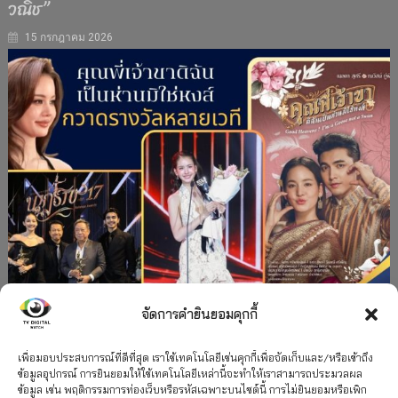
วณิช”
15 กรกฎาคม 2026
จัดการคำยินยอมคุกกี้
#ละครใหม่
TV
ช่อง 3
รางวัล
ละคร-ซีรีส์
”คุณพี่เจ้าขาดิฉันเป็นห่านมิใช่หงส์” กวาดรางวัล
เพื่อมอบประสบการณ์ที่ดีที่สุด เราใช้เทคโนโลยีเช่นคุกกี้เพื่อจัดเก็บและ/หรือเข้าถึง
ข้อมูลอุปกรณ์ การยินยอมให้ใช้เทคโนโลยีเหล่านี้จะทำให้เราสามารถประมวลผล
เพียบ จาก 8 เวที
ข้อมูล เช่น พฤติกรรมการท่องเว็บหรือรหัสเฉพาะบนไซต์นี้ การไม่ยินยอมหรือเพิก