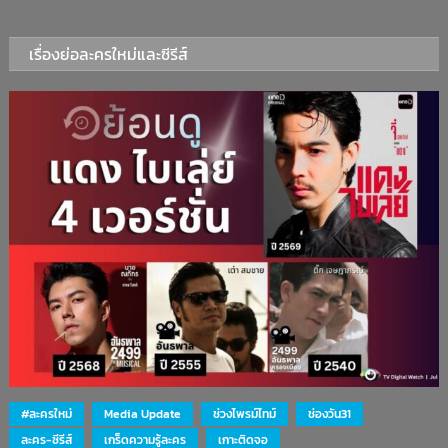
เรื่องย่อละครใหม่และซีรีส์
#ละครใหม่
Media Update
ช่วงไพรม์ไทม์
ช่องวัน31
ละคร-ซีรีส์
เกร็ดความรู้ละคร
เกาะติดจอ