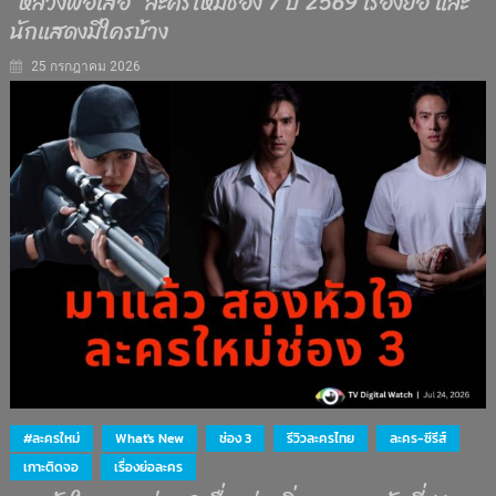
“หลวงพ่อเสือ” ละครใหม่ช่อง 7 ปี 2569 เรื่องย่อ และ
นักแสดงมีใครบ้าง
25 กรกฎาคม 2026
#ละครใหม่
What's New
ช่อง 3
รีวิวละครไทย
ละคร-ซีรีส์
เกาะติดจอ
เรื่องย่อละคร