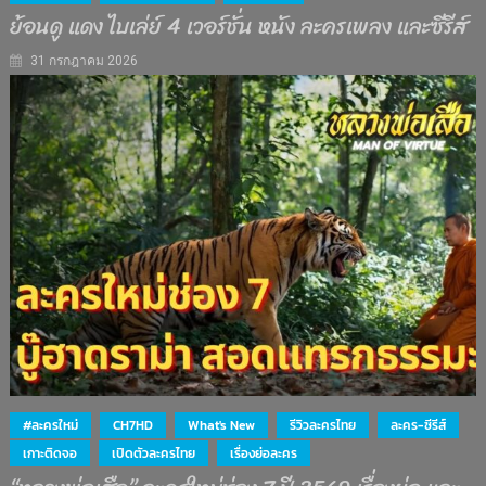
ย้อนดู แดง ไบเล่ย์ 4 เวอร์ชั่น หนัง ละครเพลง และซีรีส์
31 กรกฎาคม 2026
#ละครใหม่
CH7HD
What's New
รีวิวละครไทย
ละคร-ซีรีส์
เกาะติดจอ
เปิดตัวละครไทย
เรื่องย่อละคร