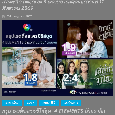
สองหัวใจ ละครช่อง 3 เรื่องย่อ เริ่มตอนแรกวันที่ 11
สิงหาคม 2569
24 กรกฎาคม 2026
#ละครใหม่
ช่อง 7
ละคร-ซีรีส์
เรตติงละคร
สรุป เรตติ้งละครซีรีส์ชุด “4 ELEMENTS บ้านวาทิน