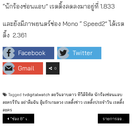
“นักร้องซ่อนแอบ” เรตติ้งลดลงมาอยู่ที่ 1.833
และยังมีภาพยนตร์ช่อง Mono “ Speed2” ได้เรต
ติ้ง 2.361
Facebook
Twitter
Gmail
0
Tagged
tvdigitalwatch
ตะวันอาบดาว
ทีวีดิจิทัล
นักร้องซ่อนแอบ
ละครรีรัน
อย่าลืมฉัน
อุ้มรักเกมลวง
เรตติ้งข่าว
เรตติ้งประจำวัน
เรตติ้ง
ละคร
แนะแนวเรื่อง
“ช่อง 8” เปิดมาตรการเข้มกองถ่ายละคร ช่วง โควิด-19
รายการออนไลน์ใหม่ “The Viral Factory Thailand” และ “Gamerz Thailand”