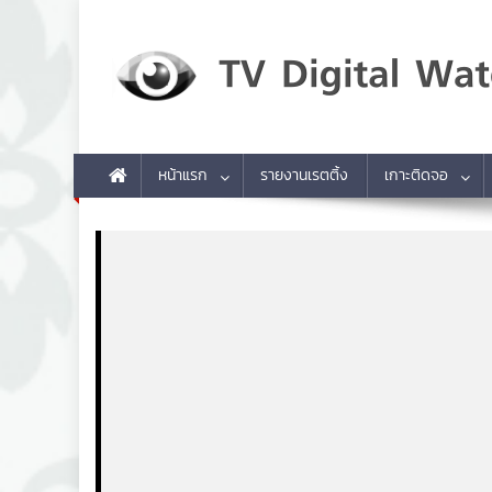
Skip to content
TV Digital Watch
เกาะติดทีวีและออนไลน์ รายงานเรตติ้ง
หน้าแรก
รายงานเรตติ้ง
เกาะติดจอ