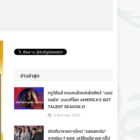
ข่าวล่าสุด
ทรูวิชั่นส์ ชวนคนไทยส่งใจเชียร์ “เนเน่
รอยัล” บนเวทีโลก AMERICA’S GOT
TALENT SEASON 21
6 สิงหาคม 2026
เปิดที่มารายการใหม่ “รสแลกเงิน”
จากช่อง 7 สสส. เฮลิโคเนีย เอช กรุ๊ป