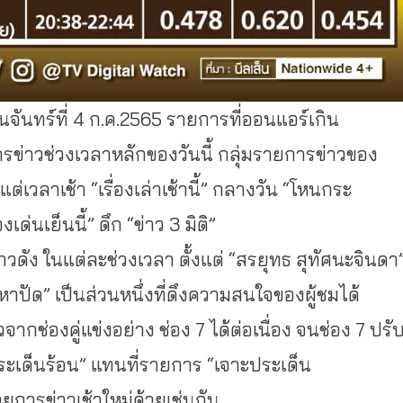
จันทร์ที่
4
ก
.
ค
.2565
รายการที่ออนแอร์เกิน
ข่าวช่วงเวลาหลักของวันนี้
กลุ่มรายการข่าวของ
งแต่เวลาเช้า
“
เรื่องเล่าเช้านี้
”
กลางวัน
“
โหนกระ
่องเด่นเย็นนี้
”
ดึก
“
ข่าว
3
มิติ
”
่าวดัง
ในแต่ละช่วงเวลา
ตั้งแต่
“
สรยุทธ
สุทัศนะจินดา
งหาปัด
”
เป็นส่วนหนึ่งที่ดึงความสนใจของผู้ชมได้
จากช่องคู่แข่งอย่าง
ช่อง
7
ได้ต่อเนื่อง
จนช่อง
7
ปรั
ระเด็นร้อน
”
แทนที่รายการ
“
เจาะประเด็น
ยการข่าวเช้าใหม่ด้วยเช่นกัน