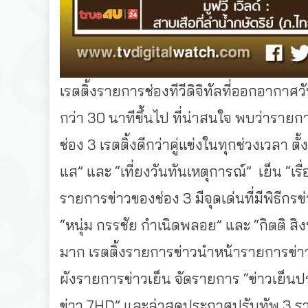
เรตติ้งรายการช่องทีวีดิจิทัลที่ออกอากาศวัน
กว่า
30
นาทีขึ้นไป
ที่น่าสนใจ
พบว่ารายการ
ช่อง
3
เรตติ้งดีกว่าคู่แข่งในทุกช่วงเวลา
ตั้
แส
”
และ
“
เที่ยงวันทันเหตุการณ์
”
เย็น
“
เรื
รายการข่าวของช่อง
3
มีจุดเด่นที่มีพิธีกรข
“
หนุ่ม
กรรชัย
กำเนิดพลอย
”
และ
“
กิตติ
สิ
มาก
เรตติ้งรายการข่าวนำหน้ารายการข่าว
ผังรายการข่าวเย็น
จัดรายการ
“
ข่าวเย็นป
ข่าว
7HD”
และล่าสุดประกาศปรับทัพ
3
รา