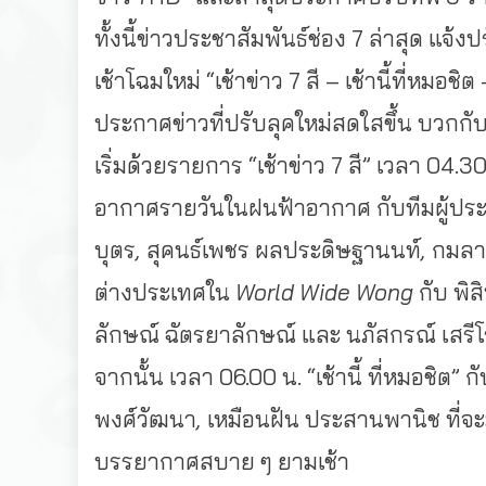
ทั้งนี้ข่าวประชาสัมพันธ์ช่อง
7
ล่าสุด
แจ้งปร
เช้าโฉมใหม่
“
เช้าข่าว
7
สี
–
เช้านี้ที่หมอชิต
ประกาศข่าวที่ปรับลุคใหม่สดใสขึ้น
บวกกับ
เริ่มด้วยรายการ
“
เช้าข่าว
7
สี
”
เวลา
04.3
อากาศรายวันในฝนฟ้าอากาศ
กับทีมผู้ป
บุตร
,
สุคนธ์เพชร
ผลประดิษฐานนท์
,
กมลา
ต่างประเทศใน
World Wide Wong
กับ
พิสิ
ลักษณ์
ฉัตรยาลักษณ์
และ
นภัสกรณ์
เสรี
จากนั้น
เวลา
06.00
น
. “
เช้านี้
ที่หมอชิต
”
ก
พงศ์วัฒนา
,
เหมือนฝัน
ประสานพานิช
ที่
บรรยากาศสบาย
ๆ
ยามเช้า