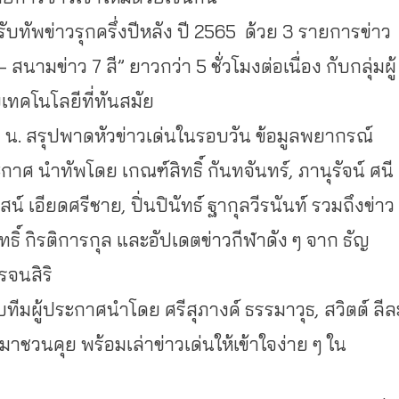
ับทัพข่าวรุกครึ่งปีหลัง
ปี
2565
ด้วย
3
รายการข่าว
–
สนามข่าว
7
สี
”
ยาวกว่า
5
ชั่วโมงต่อเนื่อง
กับกลุ่มผู้
เทคโนโลยีที่ทันสมัย
0
น
.
สรุปพาดหัวข่าวเด่นในรอบวัน
ข้อมูลพยากรณ์
ระกาศ
นำทัพโดย
เกณฑ์สิทธิ์
กันทจันทร์
,
ภานุรัจน์
ศนี
สน์
เอียดศรีชาย
,
ปิ่นปินัทธ์
ฐากุลวีรนันท์
รวมถึงข่าว
ทธิ์
กิรติการกุล
และอัปเดตข่าวกีฬาดัง
ๆ
จาก
ธัญ
โรจนสิริ
ับทีมผู้ประกาศนำโดย
ศรีสุภางค์
ธรรมาวุธ
,
สวิตต์
ลีล
จะมาชวนคุย
พร้อมเล่าข่าวเด่นให้เข้าใจง่าย
ๆ
ใน