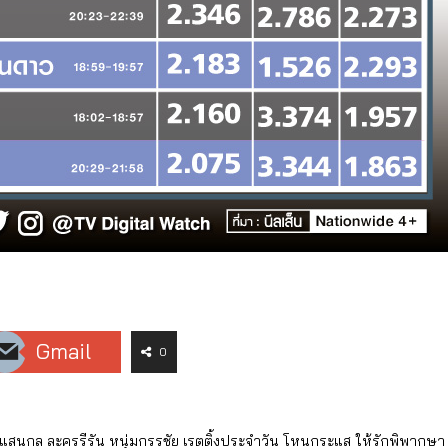
Gmail
0
จแสนกล
ละครรีรัน
หนุ่มกรรชัย
เรตติ้งประจำวัน
โหนกระแส
ให้รักพิพากษา