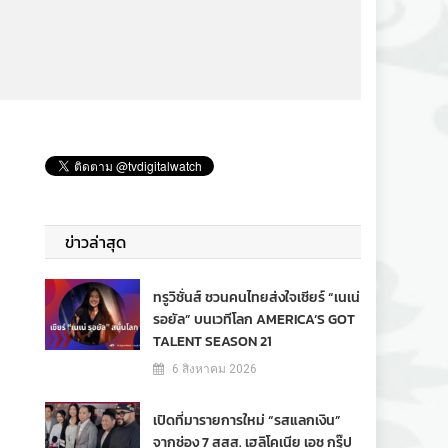
ข่าวล่าสุด
ทรูวิชั่นส์ ชวนคนไทยส่งใจเชียร์ “เนเน่
รอยัล” บนเวทีโลก AMERICA’S GOT
TALENT SEASON 21
6 สิงหาคม 2026
เปิดที่มารายการใหม่ “รสแลกเงิน”
จากช่อง 7 สสส. เฮลิโคเนีย เอช กรุ๊ป