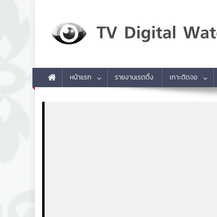
Skip to content
TV Digital Watch
เกาะติดทีวีและออนไลน์ รายงานเรตติ้ง
หน้าแรก
รายงานเรตติ้ง
เกาะติดจอ