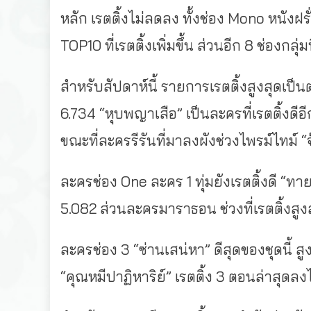
หลัก เรตติ้งไม่ลดลง ทั้งช่อง Mono หนังฝร
TOP10 ที่เรตติ้งเพิ่มขึ้น ส่วนอีก 8 ช่องกลุ
สำหรับสัปดาห์นี้ รายการเรตติ้งสูงสุดเป็
6.734 “หุบพญาเสือ” เป็นละครที่เรตติ้งดีอี
ขณะที่ละครรีรันที่มาลงผังช่วงไพรม์ไทม์ “
ละครช่อง One ละคร 1 ทุ่มยังเรตติ้งดี “ทาย
5.082 ส่วนละครมาราธอน ช่วงที่เรตติ้งสูงสุ
ละครช่อง 3 “ซ่านเสน่หา” ดีสุดของชุดนี้ สู
“คุณหมีปาฏิหาริย์” เรตติ้ง 3 ตอนล่าสุดลง