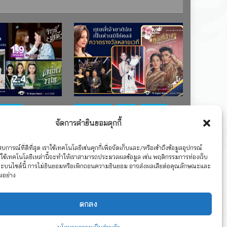
ช่อง 7
#ละครใหม่
TV
ช่อง 3
จัดการคำยินยอมคุกกี้
เรตติงละคร
รางวัล
ละคร-ซีรีส์
ละครซีรีส์ชุด
”คุณพี่เจ้าขาดิฉันเป็น
TS บ้านวาทิน
ห่านมิใช่หงส์” กวาดรางวัล
การณ์ที่ดีที่สุด เราใช้เทคโนโลยีเช่นคุกกี้เพื่อจัดเก็บและ/หรือเข้าถึงข้อมูลอุปกรณ์
ใช้เทคโนโลยีเหล่านี้จะทำให้เราสามารถประมวลผลข้อมูล เช่น พฤติกรรมการท่องเว็บ
เพียบ จาก 8 เวที
าะบนไซต์นี้ การไม่ยินยอมหรือเพิกถอนความยินยอม อาจส่งผลเสียต่อคุณลักษณะและ
งอย่าง
2026
12 กรกฎาคม 2026
ตกลง