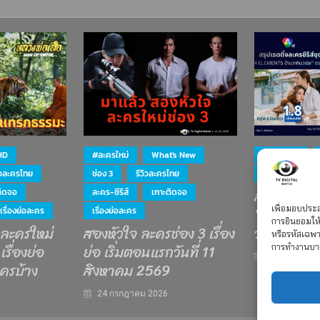
HD
#ละครใหม่
What's New
#ละครใหม่
ิวละครไทย
ช่อง 3
รีวิวละครไทย
ละคร-ซีรีส์
สรุป เรตติ้ง
ติดจอ
ละคร-ซีรีส์
เกาะติดจอ
“4 ELEMEN
เพื่อมอบประสบ
เรื่องย่อละคร
เรื่องย่อละคร
การยินยอมให้
 ละครใหม่
สองหัวใจ ละครช่อง 3 เรื่อง
วณิช”
หรือรหัสเฉพ
เรื่องย่อ
ย่อ เริ่มตอนแรกวันที่ 11
การทำงานบา
15 กรกฎาคม 
ครบ้าง
สิงหาคม 2569
24 กรกฎาคม 2026