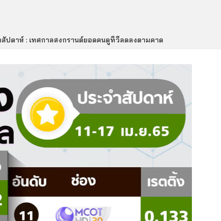
จำสัปดาห์ : เทศกาลสงกรานต์ยอดคนดูทีวีลดลงตามคาด