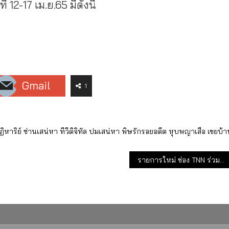
12-17 เม.ย.65 มีดังนี้
Gmail
1
ิหาริย์
ซ่านเสน่หา
ทีวีดิจิทัล
ปมเสน่หา
พิษรักรอยอดีต
หุบพญาเสือ
เขยบ้า
รายการใหม่ ช่อง TNN ร่วมตลาดหลักทรัพย์ “ทีเอ็นเอ็น รู้ทันลงทุน”