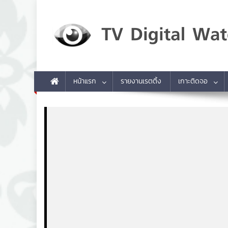
Skip to content
TV Digital Watch
เกาะติดทีวีและออนไลน์ รายงานเรตติ้ง
หน้าแรก
รายงานเรตติ้ง
เกาะติดจอ