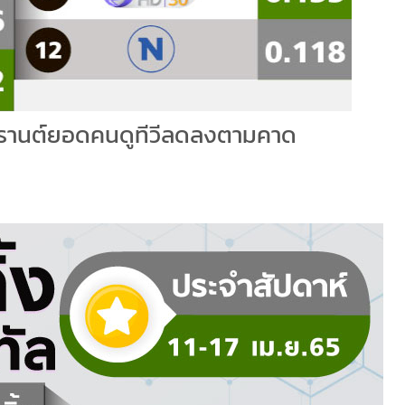
งกรานต์ยอดคนดูทีวีลดลงตามคาด