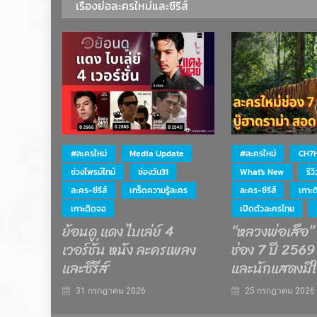
เรื่องย่อละครใหม่และซีรีส์
#ละครใหม่
Media Update
#ละครใหม่
CH7
ช่วงไพรม์ไทม์
ช่องวัน31
What's New
รีว
ละคร-ซีรีส์
เกร็ดความรู้ละคร
ละคร-ซีรีส์
เกาะ
เกาะติดจอ
เปิดตัวละครไทย
ย้อนดู แดง ไบเล่ย์ 4
“หลวงพ่อเสือ”
เวอร์ชั่น หนัง ละครเพลง
ช่อง 7 ปี 2569 
และซีรีส์
และนักแสดงมีใ
31 กรกฎาคม 2026
25 กรกฎาคม 2026