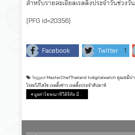
สำหรับรายละเอียดเรตติ้งประจำวันช่วงวันที่ 
[PFG id=20356]
Facebook
Twitter
1
Tagged
MasterChefThailand
tvdigitalwatch
คุณหมีปาฏ
ไร่สะใภ้ไฮโซ
เรตติ้งข่าว
เรตติ้งประจำสัปดาห์
แนะแนวเรื่อง
มูลค่าโฆษณาทีวีดิจิทัล มี.ค.2565