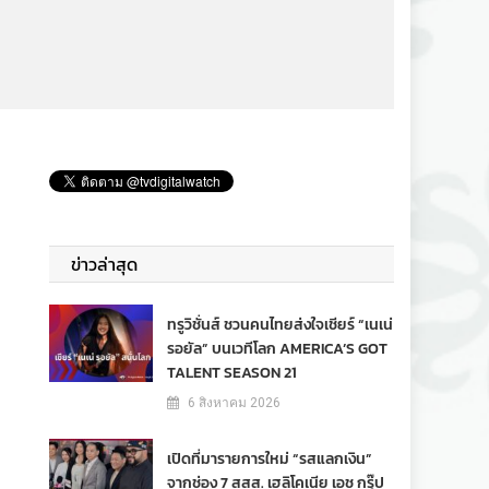
ข่าวล่าสุด
ทรูวิชั่นส์ ชวนคนไทยส่งใจเชียร์ “เนเน่
รอยัล” บนเวทีโลก AMERICA’S GOT
TALENT SEASON 21
6 สิงหาคม 2026
เปิดที่มารายการใหม่ “รสแลกเงิน”
จากช่อง 7 สสส. เฮลิโคเนีย เอช กรุ๊ป