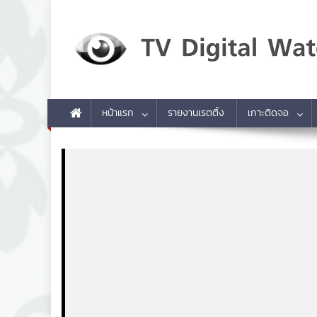
Skip to content
TV Digital Watch
เกาะติดทีวีและออนไลน์ รายงานเรตติ้ง
หน้าแรก
รายงานเรตติ้ง
เกาะติดจอ