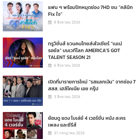
แฟน ๆ พร้อมปักหมุดช่อง 7HD ชม “คลินิก
Fix ใจ”
8 สิงหาคม 2026
ทรูวิชั่นส์ ชวนคนไทยส่งใจเชียร์ “เนเน่
รอยัล” บนเวทีโลก AMERICA’S GOT
TALENT SEASON 21
6 สิงหาคม 2026
เปิดที่มารายการใหม่ “รสแลกเงิน” จากช่อง 7
สสส. เฮลิโคเนีย เอช กรุ๊ป
3 สิงหาคม 2026
ย้อนดู แดง ไบเล่ย์ 4 เวอร์ชั่น หนัง ละคร
เพลง และซีรีส์
31 กรกฎาคม 2026