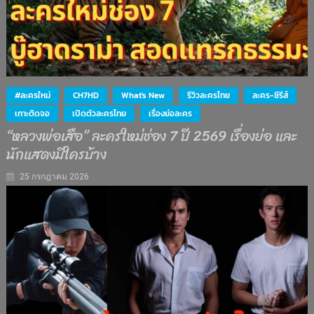
#ละครใหม่
CH7HD
What's New
รีวิวละครไทย
ละคร-ซีรีส์
เกาะติดจอ
เปิดตัวละครไทย
เรื่องย่อละคร
“หลวงพ่อเสือ” ละครใหม่ช่อง 7 ปี 2569 เรื่องย่อ และ
นักแสดงมีใครบ้าง
25 กรกฎาคม 2026