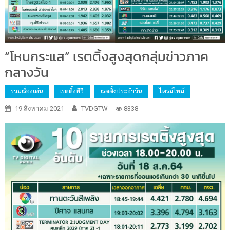
“โหนกระแส” เรตติ้งสูงสุดกลุ่มข่าวภาค
กลางวัน
รวมเรื่องเด่น
เรตติ้งทีวี
เรตติ้งประจำวัน
ไพรม์ไทม์
19 สิงหาคม 2021
TVDGTW
8338