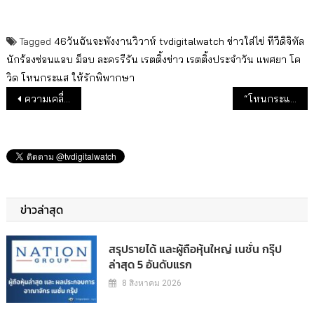
Tagged
46วันฉันจะพังงานวิวาห์
tvdigitalwatch
ข่าวใส่ไข่
ทีวีดิจิทัล
นักร้องซ่อนแอบ
ม็อบ
ละครรีรัน
เรตติ้งข่าว
เรตติ้งประจำวัน
แพศยา
โค
วิด
โหนกระแส
ให้รักพิพากษา
แนะแนวเรื่อง
ความเคลื่อนไหวรายการใหม่
“โหนกระแส” ประเด็นฮอต เรตติ้งแรง
ข่าวล่าสุด
สรุปรายได้ และผู้ถือหุ้นใหญ่ เนชั่น กรุ๊ป
ล่าสุด 5 อันดับแรก
8 สิงหาคม 2026