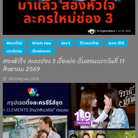
#ละครใหม่
What's New
ช่อง 3
รีวิวละครไทย
ละคร-ซีรีส์
เกาะติดจอ
เรื่องย่อละคร
สองหัวใจ ละครช่อง 3 เรื่องย่อ เริ่มตอนแรกวันที่ 11
สิงหาคม 2569
24 กรกฎาคม 2026