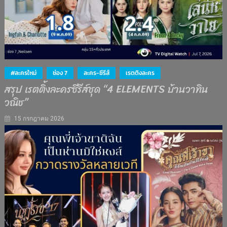
#ละครใหม่
ช่อง 7
ละคร-ซีรีส์
เรตติงละคร
สรุป เรตติ้งละครซีรีส์ชุด “4 ELEMENTS บ้านวาทิน
วณิช”
15 กรกฎาคม 2026