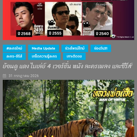
#ละครใหม่
Media Update
ช่วงไพรม์ไทม์
ช่องวัน31
ละคร-ซีรีส์
เกร็ดความรู้ละคร
เกาะติดจอ
ย้อนดู แดง ไบเล่ย์ 4 เวอร์ชั่น หนัง ละครเพลง และซีรีส์
31 กรกฎาคม 2026