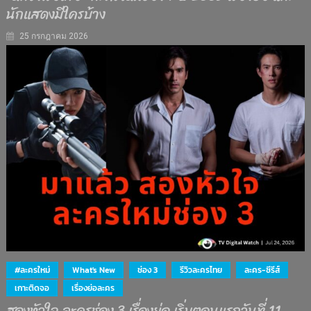
นักแสดงมีใครบ้าง
25 กรกฎาคม 2026
#ละครใหม่
What's New
ช่อง 3
รีวิวละครไทย
ละคร-ซีรีส์
เกาะติดจอ
เรื่องย่อละคร
สองหัวใจ ละครช่อง 3 เรื่องย่อ เริ่มตอนแรกวันที่ 11