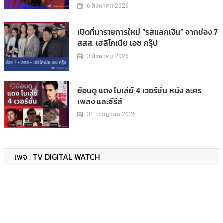
6 สิงหาคม 2026
เปิดที่มารายการใหม่ “รสแลกเงิน” จากช่อง 7
สสส. เฮลิโคเนีย เอช กรุ๊ป
3 สิงหาคม 2026
ย้อนดู แดง ไบเล่ย์ 4 เวอร์ชั่น หนัง ละคร
เพลง และซีรีส์
31 กรกฎาคม 2026
เพจ : TV DIGITAL WATCH