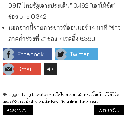
0.917 ไทยรัฐเจาะประเด็น” 0.462 “เอาให้ชัด”
ช่อง one 0.342
นอกจากนี้รายการข่าวที่ออนแอร์ 14 นาที “ข่าว
ภาคค่ำช่วงที่ 2” ช่อง 7 เรตติ้ง 6.399
Facebook
Twitter
Gmail
0
Tagged
tvdigitalwatch
ข่าวใส่ไข่
ดวงตาที่3
ทองเนื้อเก้า
ทีวีดิจิทัล
ละครรีรัน
เรตติ้งข่าว
เรตติ้งประจำวัน
แม่เบี้ย
โหนกระแส
แนะแนวเรื่อง
ผลงานเรตติ้งช่องทีวีดิจิทัลประจำสัปดาห์ 13-19 ก.ย.64
เปิดผลวิจัย “7 ช่องทีวีดิจิทัล” ผ่านจุดคุ้มทุนแล้ว