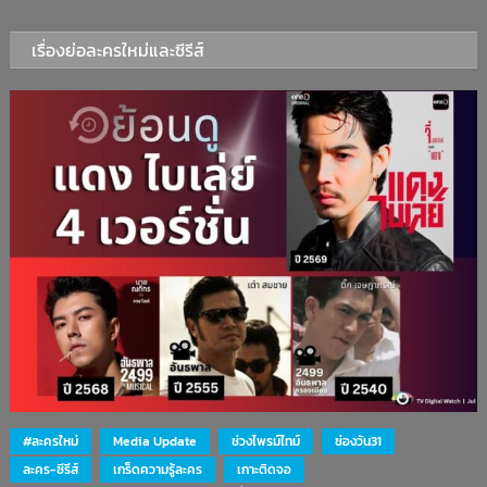
เรื่องย่อละครใหม่และซีรีส์
#ละครใหม่
Media Update
ช่วงไพรม์ไทม์
ช่องวัน31
ละคร-ซีรีส์
เกร็ดความรู้ละคร
เกาะติดจอ