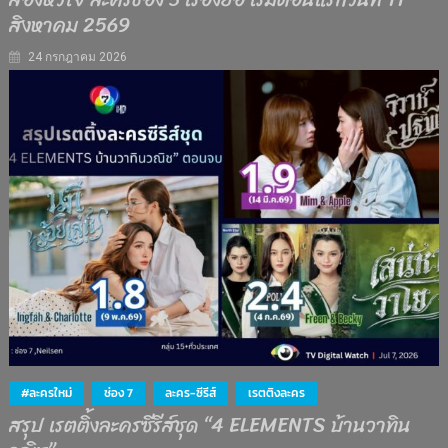
สิงหาคม 2569
24 กรกฎาคม 2026
#ละครใหม่
ช่อง 7
ละคร-ซีรีส์
เรตติงละคร
สรุป เรตติ้งละครซีรีส์ชุด “4 ELEMENTS บ้านวาทิน