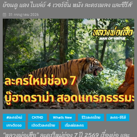
ย้อนดู แดง ไบเล่ย์ 4 เวอร์ชั่น หนัง ละครเพลง และซีรีส์
31 กรกฎาคม 2026
#ละครใหม่
CH7HD
What's New
รีวิวละครไทย
ละคร-ซีรีส์
เกาะติดจอ
เปิดตัวละครไทย
เรื่องย่อละคร
“หลวงพ่อเสือ” ละครใหม่ช่อง 7 ปี 2569 เรื่องย่อ และ