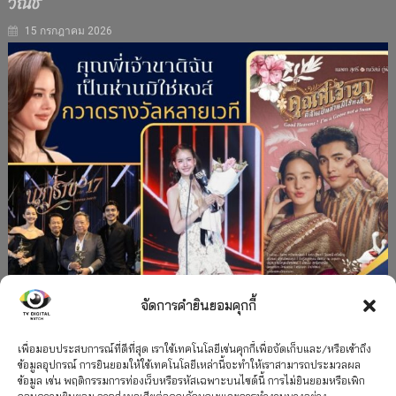
วณิช”
15 กรกฎาคม 2026
จัดการคำยินยอมคุกกี้
#ละครใหม่
TV
ช่อง 3
รางวัล
ละคร-ซีรีส์
”คุณพี่เจ้าขาดิฉันเป็นห่านมิใช่หงส์” กวาดรางวัล
เพื่อมอบประสบการณ์ที่ดีที่สุด เราใช้เทคโนโลยีเช่นคุกกี้เพื่อจัดเก็บและ/หรือเข้าถึง
ข้อมูลอุปกรณ์ การยินยอมให้ใช้เทคโนโลยีเหล่านี้จะทำให้เราสามารถประมวลผล
เพียบ จาก 8 เวที
ข้อมูล เช่น พฤติกรรมการท่องเว็บหรือรหัสเฉพาะบนไซต์นี้ การไม่ยินยอมหรือเพิก