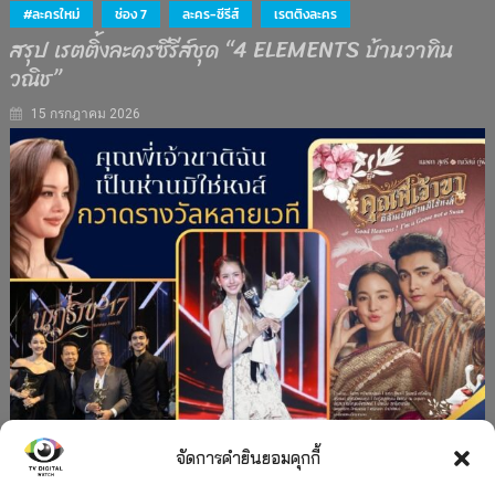
#ละครใหม่
ช่อง 7
ละคร-ซีรีส์
เรตติงละคร
สรุป เรตติ้งละครซีรีส์ชุด “4 ELEMENTS บ้านวาทิน
วณิช”
15 กรกฎาคม 2026
จัดการคำยินยอมคุกกี้
#ละครใหม่
TV
ช่อง 3
รางวัล
ละคร-ซีรีส์