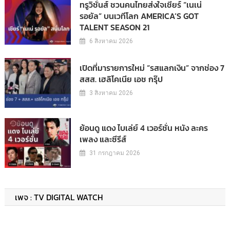
ทรูวิชั่นส์ ชวนคนไทยส่งใจเชียร์ “เนเน่
รอยัล” บนเวทีโลก AMERICA’S GOT
TALENT SEASON 21
6 สิงหาคม 2026
เปิดที่มารายการใหม่ “รสแลกเงิน” จากช่อง 7
สสส. เฮลิโคเนีย เอช กรุ๊ป
3 สิงหาคม 2026
ย้อนดู แดง ไบเล่ย์ 4 เวอร์ชั่น หนัง ละคร
เพลง และซีรีส์
31 กรกฎาคม 2026
เพจ : TV DIGITAL WATCH