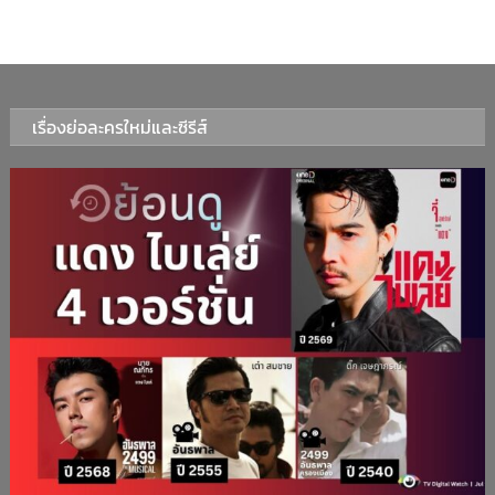
เรื่องย่อละครใหม่และซีรีส์