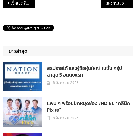
แนะแนวเรื่อง
เช็คเรตติ้งรายการเด่นทีวีดิจิทัล 19 ต.ค.64
ผลงานเรตติ้งช่องทีวีดิจิทัล 9 เดือนปี 64
ข่าวล่าสุด
สรุปรายได้ และผู้ถือหุ้นใหญ่ เนชั่น กรุ๊ป
ล่าสุด 5 อันดับแรก
8 สิงหาคม 2026
แฟน ๆ พร้อมปักหมุดช่อง 7HD ชม “คลินิก
Fix ใจ”
8 สิงหาคม 2026