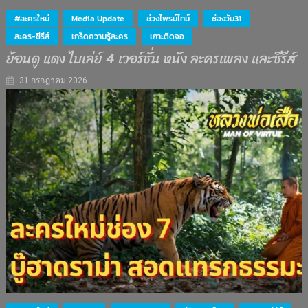
#ละครใหม่
Media Update
ช่วงไพรม์ไทม์
ช่องวัน31
ละคร-ซีรีส์
เกร็ดความรู้ละคร
เกาะติดจอ
ย้อนดู แดง ไบเล่ย์ 4 เวอร์ชั่น หนัง ละครเพลง และซีรีส์
31 กรกฎาคม 2026