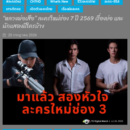
#ละครใหม่
CH7HD
What's New
รีวิวละครไทย
ละคร-ซีรีส์
เกาะติดจอ
เปิดตัวละครไทย
เรื่องย่อละคร
“หลวงพ่อเสือ” ละครใหม่ช่อง 7 ปี 2569 เรื่องย่อ และ
นักแสดงมีใครบ้าง
25 กรกฎาคม 2026