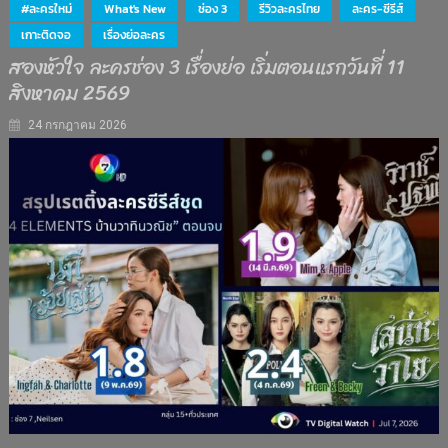
#ละครใหม่
What's New
ช่อง 3
รีวิวละครไทย
ละคร-ซีรีส์
เกาะติดจอ
เรื่องย่อละคร
สองหัวใจ ละครช่อง 3 เรื่องย่อ เริ่มตอนแรกวันที่ 11
สิงหาคม 2569
24 กรกฎาคม 2026